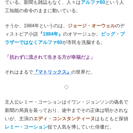
ている。新聞も雑誌もなく、人々は
アルファ60
という人
工知能の命令のままに動いている。
そうか、1984年というのは、
ジョージ・オーウェル
のデ
ィストピア小説
『1984年』
のオマージュか。
ビッグ・ブ
ラザーではなくアルファ60
が市民を洗脳する。
「抗わずに流されて生きる方が幸福だよ」
それはまるで
『マトリックス』
の世界だ。
◇
主人公レミー・コーションはイワン・ジョンソンの偽名で
新聞の局員を装っており、途中までその正体は明かされな
いが、主演の
エディ・コンスタンティーヌ
はもともと探偵
レミー・コーション
役で人気を博していた俳優だ。