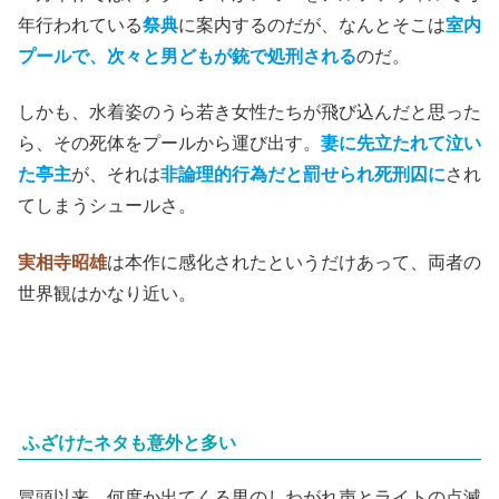
年行われている
祭典
に案内するのだが、なんとそこは
室内
プールで、次々と男どもが銃で処刑される
のだ。
しかも、水着姿のうら若き女性たちが飛び込んだと思った
ら、その死体をプールから運び出す。
妻に先立たれて泣い
た亭主
が、それは
非論理的行為だと罰せられ死刑囚に
され
てしまうシュールさ。
実相寺昭雄
は本作に感化されたというだけあって、両者の
世界観はかなり近い。
ふざけたネタも意外と多い
冒頭以来、何度か出てくる男のしわがれ声とライトの点滅