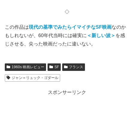
◇
この作品は
現代
の基準でみたらイマイチなSF映画
なのか
もしれないが、60年代当時には確実に
＜新しい波＞
を感
じさせる、尖った映画だったに違いない。
1960s 映画レビュー
SF
フランス
ジャン＝リュック・ゴダール
スポンサーリンク