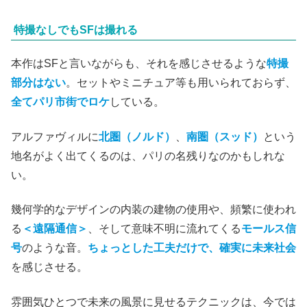
特撮なしでもSFは撮れる
本作はSFと言いながらも、それを感じさせるような
特撮
部分はない
。セットやミニチュア等も用いられておらず、
全てパリ市街でロケ
している。
アルファヴィルに
北圏（ノルド）
、
南圏（スッド）
という
地名がよく出てくるのは、パリの名残りなのかもしれな
い。
幾何学的なデザインの内装の建物の使用や、頻繁に使われ
る
＜遠隔通信＞
、そして意味不明に流れてくる
モールス信
号
のような音。
ちょっとした工夫だけで、確実に未来社会
を感じさせる。
雰囲気ひとつで未来の風景に見せるテクニックは、今では