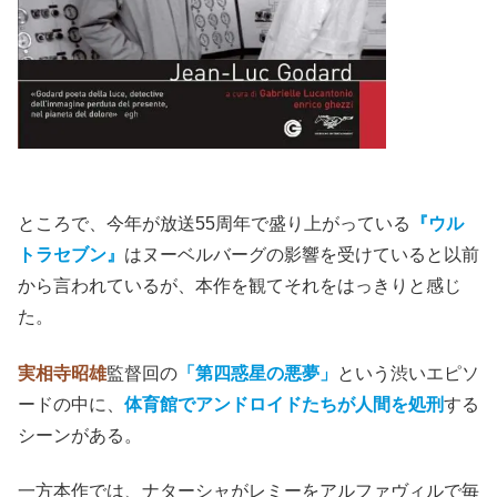
ところで、今年が放送55周年で盛り上がっている
『ウル
トラセブン』
はヌーベルバーグの影響を受けていると以前
から言われているが、本作を観てそれをはっきりと感じ
た。
実相寺昭雄
監督回の
「第四惑星の悪夢」
という渋いエピソ
ードの中に、
体育館でアンドロイドたちが人間を処刑
する
シーンがある。
一方本作では、ナターシャがレミーをアルファヴィルで毎