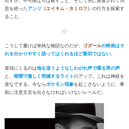
出すか、不可能ならば殺すこと、そして先に派遣されて消
息を絶った
アンリ
（エイキム・タミロフ）
の行方を探索す
ること。
◇
こうして書けば単純な物語なのだが、
ゴダール
の映画はそ
れを分かりやすく語ってはくれるほど親切ではない
。
冒頭にくるのは
地を這うようなしわがれ声で喋る男の声
と、
暗闇で激しく明滅するライト
のアップ。これは神経を
逆なでする。今なら
ポケモン現象
を起こさないように、事
前に注意文言を出さなければいけないレベルだ。