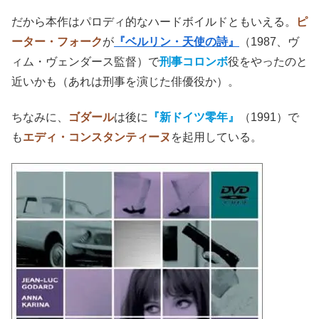
だから本作はパロディ的なハードボイルドともいえる。
ピ
ーター・フォーク
が
『ベルリン・天使の詩』
（1987、ヴ
ィム・ヴェンダース監督）で
刑事
コロンボ
役をやったのと
近いかも（あれは刑事を演じた俳優役か）。
ちなみに、
ゴダール
は後に
『新ドイツ零年』
（1991）で
も
エディ・コンスタンティーヌ
を起用している。