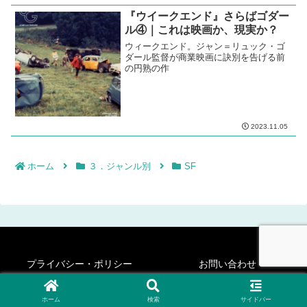
『ウイークエンド』さらばゴダー
ル④｜これは映画か、現実か？
ウィークエンド。ジャン＝リュック・ゴ
ダール監督が商業映画に訣別を告げる前
の円熟の作
2023.11.05
ホーム
３．ジャンル別
SF
プライバシー・ポリシー
お問い合わせ
© 2020-2026 シネフィリー・ステディ・ゴー！.
ホーム
検索
サイドバー