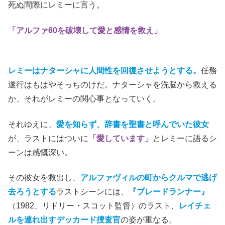
死ぬ間際にレミーに言う。
「アルファ60を破壊して愛と感情を救え」
レミーはナターシャに人間性を回復させようとする。
任務
遂行はもはやそっちのけだ。ナターシャを洗脳から救える
か、それがレミーの関心事となっていく。
それゆえに、
愛を知らず、辞書を聖書と呼んでいた彼女
が、ラストにはついに
「愛しています」
とレミーに語るシ
ーンは感慨深い。
その彼女を救出し、
アルファヴィルの町からクルマで逃げ
去ろうとする
ラストシーンには、
『ブレードランナー』
（1982、リドリー・スコット監督）のラスト、
レイチェ
ルを連れ出すデッカード捜査官
の姿が重なる。