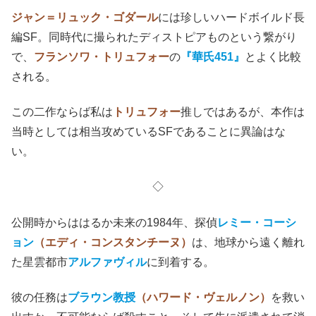
ジャン＝リュック・ゴダール
には珍しいハードボイルド長
編SF。同時代に撮られたディストピアものという繋がり
で、
フランソワ・トリュフォー
の
『華氏451』
とよく比較
される。
この二作ならば私は
トリュフォー
推しではあるが、本作は
当時としては相当攻めているSFであることに異論はな
い。
◇
公開時からははるか未来の1984年、探偵
レミー・コーシ
ョン
（エディ・コンスタンチーヌ）
は、地球から遠く離れ
た星雲都市
アルファヴィル
に到着する。
彼の任務は
ブラウン教授
（ハワード・ヴェルノン）
を救い