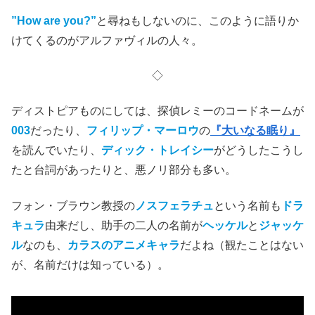
”How are you?”
と尋ねもしないのに、このように語りか
けてくるのがアルファヴィルの人々。
◇
ディストピアものにしては、探偵レミーのコードネームが
003
だったり、
フィリップ・マーロウ
の
『大いなる眠り』
を読んでいたり、
ディック・トレイシー
がどうしたこうし
たと台詞があったりと、悪ノリ部分も多い。
フォン・ブラウン教授の
ノスフェラチュ
という名前も
ドラ
キュラ
由来だし、助手の二人の名前が
ヘッケル
と
ジャッケ
ル
なのも、
カラスのアニメキャラ
だよね（観たことはない
が、名前だけは知っている）。