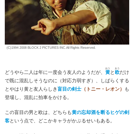
(C)1994 2008 BLOCK 2 PICTURES INC.All Rights Reserved.
おう
おう
どうやら二人は年に一度会う友人のようだが、
黄
と
欧
だけ
で既に混乱しそうなのに（対応力弱すぎ）、しばらくする
とやはり黄と友人らしき
盲目の剣士
（トニー・レオン）
も
登場し、混乱に拍車をかける。
この盲目の男と欧は、どちらも
黄の忘却酒を断るヒゲの剣
客
という点で、どこかキャラがかぶるせいもある。