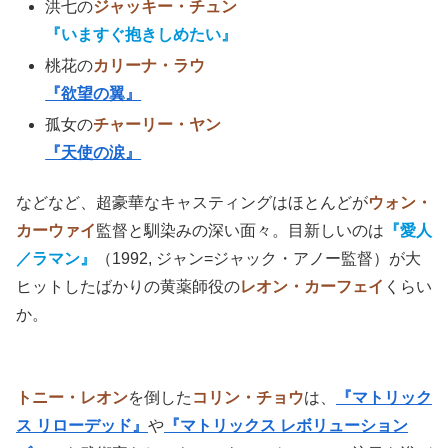
洪七の
ジャッキー・チュン
『いますぐ抱きしめたい』
桃花の
カリーナ・ラウ
『欲望の翼』
孤女の
チャーリー・ヤン
『天使の涙』
などなど、超豪華なキャスティングはほとんどが
ウォン・
カーウァイ
監督と馴染みの深い面々。目新しいのは
『愛人
／ラマン』
（1992, ジャン=ジャック・アノー監督）が大
ヒットしたばかりの黄薬師役の
レオン・カーフェイ
くらい
か。
トニー・レオン
を倒した
コリン・チョウ
は、
『マトリック
ス リローデッド』
や
『マトリックス レボリューション