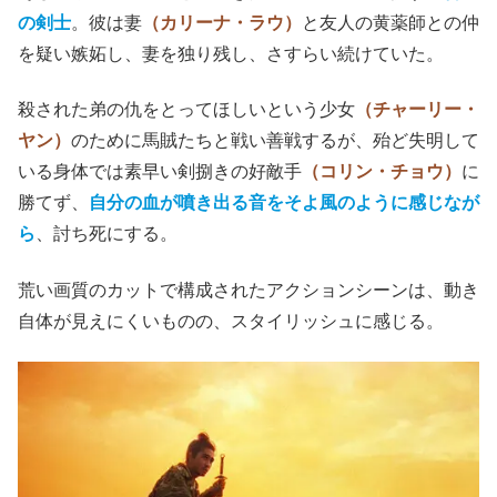
の剣士
。彼は妻
（カリーナ・ラウ）
と友人の黄薬師との仲
を疑い嫉妬し、妻を独り残し、さすらい続けていた。
殺された弟の仇をとってほしいという少女
（チャーリー・
ヤン）
のために馬賊たちと戦い善戦するが、殆ど失明して
いる身体では素早い剣捌きの好敵手
（コリン・チョウ）
に
勝てず、
自分の血が噴き出る音をそよ風のように感じなが
ら
、討ち死にする。
荒い画質のカットで構成されたアクションシーンは、動き
自体が見えにくいものの、スタイリッシュに感じる。