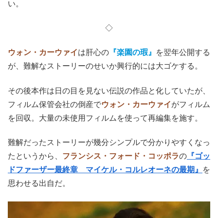
い。
◇
ウォン・カーウァイ
は肝心の
『楽園の瑕』
を翌年公開する
が、難解なストーリーのせいか興行的には大ゴケする。
その後本作は日の目を見ない伝説の作品と化していたが、
フィルム保管会社の倒産で
ウォン・カーウァイ
がフィルム
を回収。大量の未使用フィルムを使って再編集を施す。
難解だったストーリーが幾分シンプルで分かりやすくなっ
たというから、
フランシス・フォード・コッポラ
の
『ゴッ
ドファーザー最終章 マイケル・コルレオーネの最期』
を
思わせる出自だ。