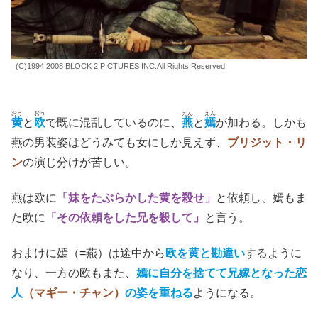
(C)1994 2008 BLOCK 2 PICTURES INC.All Rights Reserved.
おう
おう
えん
えん
黄
と
欧
で既に混乱しているのに、
燕
と
嫣
が加わる。しかも
燕の男装姿はどうみても女にしか見えず、
ブリジット・リ
ン
の演じ分けが苦しい。
燕は欧に
「妹をたぶらかした黄を殺せ」
と依頼し、嫣もま
た欧に
「その依頼をした兄を殺して」
と言う。
おまけに嫣（=燕）は途中から
欧を黄と勘違い
するように
なり、一方の欧もまた、
嫣に自分を捨てて兄嫁となった恋
人
（マギー・チャン）
の姿を重ねる
ようになる。