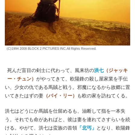
(C)1994 2008 BLOCK 2 PICTURES INC.All Rights Reserved.
死んだ盲目の剣士に代わって、風来坊の
洪七
（ジャッキ
ー・チュン）
がやってきて、欧陽鋒の殺し屋家業を手伝
い、少女の仇である馬賊と戦う。邪魔になるから故郷に置
いてきたはずの妻
（バイ・リー）
も欧の家を訪ねてくる。
洪七はどうにか馬賊を仕留めるも、油断して指を一本失
う。それでも命があればと、彼は妻を連れてさすらいを続
ける。やがて、洪七は蛮族の首領
「北丐」
となり、欧陽鋒