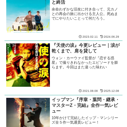
と終活
余命わずかな旧友に付き合って、元カノ
との再会の旅に出かける主人公。死ぬま
でにやりたいことって何だろう。
2023.02.11
2024.06.29
『天使の涙』今更レビュー｜涙が
乾くまで、肩を貸して
ウォン・カーウァイ監督が『恋する惑
星』で撮りきれなかったエピソードを膨
らます。今回はまた違った味わい
2021.08.08
2025.12.08
イップマン『序章・葉問・継承・
マスターZ・完結』全作一気レビ
ュー
10年かけて完結したイップ・マンシリー
ズ全５作一気通貫レビュー！