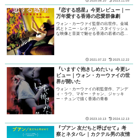
2020.08.10
2023.11.05
『恋する惑星』今更レビュー｜一
万年愛する香港の恋愛群像劇
ウォン・カーウァイ監督の出世作。金城
武とトニー・レオンが、スタイリッシュ
な映像と音楽で魅せる香港の若者の恋愛
群像劇
2021.07.22
2025.12.22
『いますぐ抱きしめたい』今更レ
ビュー｜ウォン・カーウァイの世
界が開いた
ウォン・カーウァイの初監督作、アンデ
ィ・ラウ、マギー・チャン、ジャッキ
ー・チュンで描く香港の青春
2023.10.13
2024.12.13
『プアン 友だちと呼ばせて』考
察とネタバレ｜カクテル男の友情