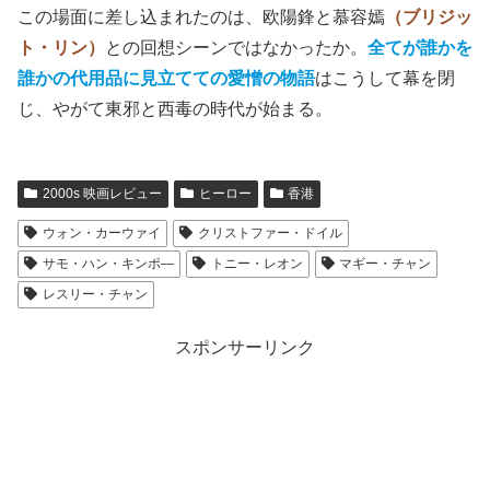
この場面に差し込まれたのは、欧陽鋒と慕容嫣
（ブリジッ
ト・リン）
との回想シーンではなかったか。
全てが誰かを
誰かの代用品に見立てての愛憎の物語
はこうして幕を閉
じ、やがて東邪と西毒の時代が始まる。
2000s 映画レビュー
ヒーロー
香港
ウォン・カーウァイ
クリストファー・ドイル
サモ・ハン・キンポ―
トニー・レオン
マギー・チャン
レスリー・チャン
スポンサーリンク