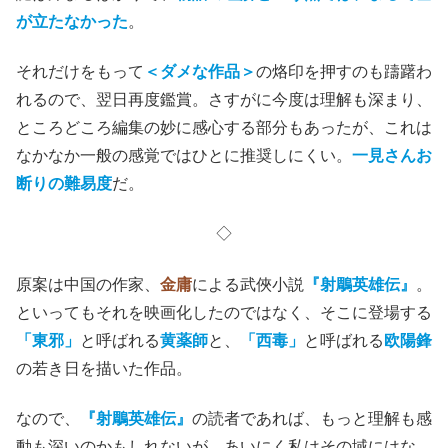
が立たなかった
。
それだけをもって
＜ダメな作品＞
の烙印を押すのも躊躇わ
れるので、翌日再度鑑賞。さすがに今度は理解も深まり、
ところどころ編集の妙に感心する部分もあったが、これは
なかなか一般の感覚ではひとに推奨しにくい。
一見さんお
断りの難易度
だ。
◇
原案は中国の作家、
金庸
による武俠小説
『射鵰英雄伝』
。
といってもそれを映画化したのではなく、そこに登場する
「東邪」
と呼ばれる
黄薬師
と、
「西毒」
と呼ばれる
欧陽鋒
の若き日を描いた作品。
なので、
『射鵰英雄伝』
の読者であれば、もっと理解も感
動も深いのかもしれないが、あいにく私はその域にはな