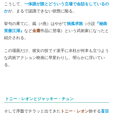
こうして、
一体誰が誰とどういう立場で会話をしているの
か
が、まるで認識できない状態に陥る。
挙句の果てに、嫣（=燕）はやがて
独孤求敗
（小説
『秘曲
笑傲江湖』
など
金庸
作品に登場）という武術家になったと
紹介される。
この場面だけ、彼女の技でド派手に水柱が何本も立つよう
な武術アクション映画に早変わりし、明らかに浮いてい
る。
トニー・レオンとジャッキー・チュン
そして序盤でチラッと出てきた
トニー・レオン
扮する
盲目