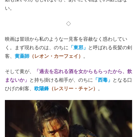
い。
◇
映画は冒頭から私のような一見客を容赦なく惑わしてい
く。まず現れるのは、のちに
「東邪」
と呼ばれる長髪の剣
客、
黄薬師
（レオン・カーフェイ）
。
そして黄が、
「過去を忘れる酒を女からもらったから、飲
まないか」
と持ち掛ける相手が、のちに
「西毒」
となる口
ひげの剣客、
欧陽鋒
（レスリー・チャン）
。