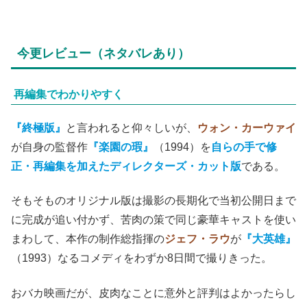
今更レビュー（ネタバレあり）
再編集でわかりやすく
『終極版』
と言われると仰々しいが、
ウォン・カーウァイ
が自身の監督作
『楽園の瑕』
（1994）を
自らの手で修
正・再編集を加えたディレクターズ・カット版
である。
そもそものオリジナル版は撮影の長期化で当初公開日まで
に完成が追い付かず、苦肉の策で同じ豪華キャストを使い
まわして、本作の制作総指揮の
ジェフ・ラウ
が
『大英雄』
（1993）なるコメディをわずか8日間で撮りきった。
おバカ映画だが、皮肉なことに意外と評判はよかったらし