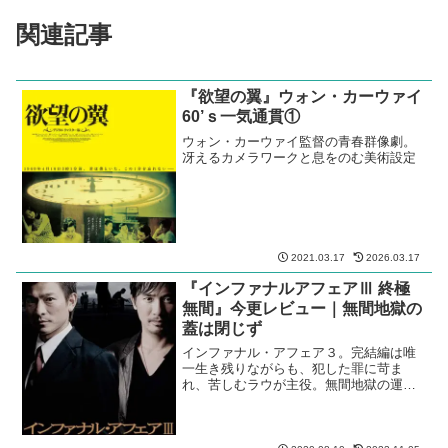
関連記事
『欲望の翼』ウォン・カーウァイ
60’ｓ一気通貫①
ウォン・カーウァイ監督の青春群像劇。
冴えるカメラワークと息をのむ美術設定
2021.03.17
2026.03.17
『インファナルアフェアⅢ 終極
無間』今更レビュー｜無間地獄の
蓋は閉じず
インファナル・アフェア３。完結編は唯
一生き残りながらも、犯した罪に苛ま
れ、苦しむラウが主役。無間地獄の運命
は変えられない。