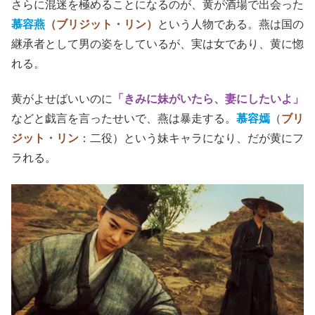
さらに混迷を極めることになるのが、黄が酒場で出会った
慕容燕
（ブリジット・リン）
という人物である。燕は国の
継承者として男の姿をしているが、実は女であり、黄に惚
れる。
黄がよせばいいのに
「きみに妹がいたら、妻にしたいよ」
などと戯言を言ったせいで、燕は暴走する。
慕容嫣
（
ブリ
ジット・リン
：二役）という妹キャラになり、だが黄にフ
ラれる。