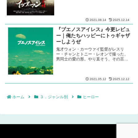
2021.08.14
2025.12.14
『ブエノスアイレス』今更レビュ
ー｜俺たちハッピーにトゥギャザ
ーしようぜ
鬼才ウォン・カーウァイ監督がレスリ
ー・チャンとトニー・レオンで撮った、
男同士の愛の形。やり直そう、その言葉
に俺は弱い
2021.05.12
2025.12.12
ホーム
３．ジャンル別
ヒーロー