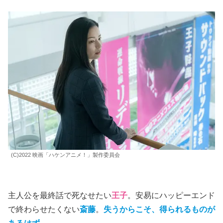
(C)2022 映画「ハケンアニメ！」製作委員会
主人公を最終話で死なせたい
王子
。安易にハッピーエンド
で終わらせたくない
斎藤
。
失うからこそ、得られるものが