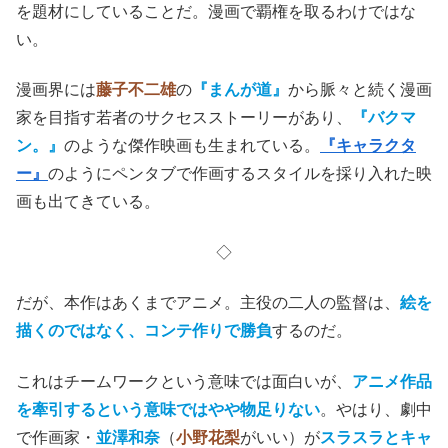
を題材にしていることだ。漫画で覇権を取るわけではな
い。
漫画界には
藤子不二雄
の
『まんが道』
から脈々と続く漫画
家を目指す若者のサクセスストーリーがあり、
『バクマ
ン。』
のような傑作映画も生まれている。
『キャラクタ
ー』
のようにペンタブで作画するスタイルを採り入れた映
画も出てきている。
◇
だが、本作はあくまでアニメ。主役の二人の監督は、
絵を
描くのではなく、コンテ作りで勝負
するのだ。
これはチームワークという意味では面白いが、
アニメ作品
を牽引するという意味ではやや物足りない
。やはり、劇中
で作画家・
並澤和奈
（
小野花梨
がいい）が
スラスラとキャ