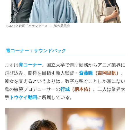
(C)2022 映画「ハケンアニメ！」製作委員会
青コーナー：サウンドバック
まずは
青コーナー
。国立大卒で県庁勤務からアニメ業界に
飛び込み、覇権を目指す新人監督・
斎藤瞳
（吉岡里帆）
。
彼女を支えるというよりは、数字を稼ぐことしか頭にない
鬼の敏腕プロデューサーの
行城
（柄本佑）
。二人は業界大
手
トウケイ動画
に所属している。