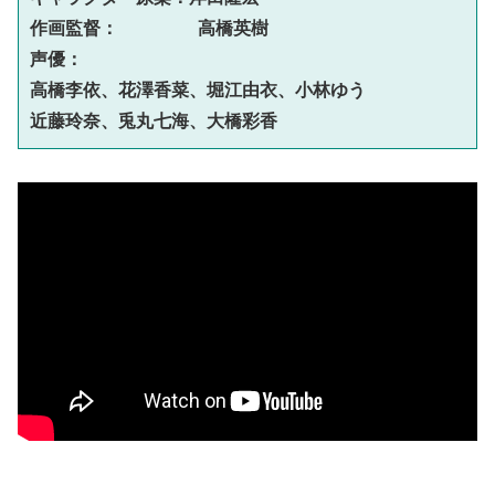
作画監督：　　    高橋英樹

声優：  
高橋李依、花澤香菜、堀江由衣、小林ゆう
近藤玲奈、兎丸七海、大橋彩香