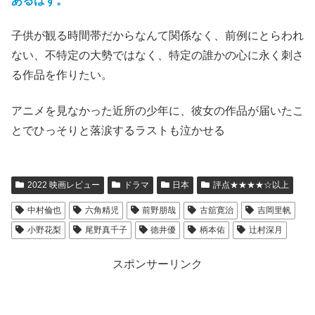
あるはず。
子供が観る時間帯だからなんて関係なく、前例にとらわれ
ない、不特定の大勢ではなく、特定の誰かの心に永く刺さ
る作品を作りたい。
アニメを見なかった近所の少年に、彼女の作品が届いたこ
とでひっそりと落涙するラストも泣かせる
2022 映画レビュー
ドラマ
日本
評点★★★★☆以上
中村倫也
六角精児
前野朋哉
古舘寛治
吉岡里帆
小野花梨
尾野真千子
徳井優
柄本佑
辻村深月
スポンサーリンク