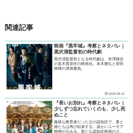
関連記事
映画『黒牢城』考察とネタバレ｜
黒沢清監督初の時代劇
黒沢清監督初となる時代劇は、米澤穂信
の直木賞原作の映画化。本木雅弘と菅田
将暉の渾身勝負。
2026.06.22
『長いお別れ』考察とネタバレ｜
少しずつ忘れていくのも、少し死
ぬこと
厳格な教育者だった父の認知症で、妻と
娘たちは再び結束する。温かいユーモア
精神が沁みる。新たな認知症映画のスタ