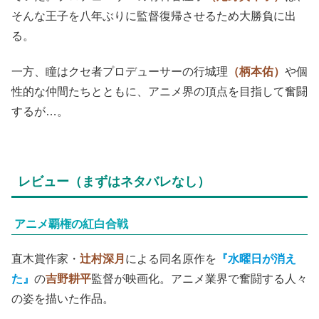
そんな王子を八年ぶりに監督復帰させるため大勝負に出
る。
一方、瞳はクセ者プロデューサーの行城理
（柄本佑）
や個
性的な仲間たちとともに、アニメ界の頂点を目指して奮闘
するが…。
レビュー（まずはネタバレなし）
アニメ覇権の紅白合戦
直木賞作家・
辻村深月
による同名原作を
『水曜日が消え
た』
の
吉野耕平
監督が映画化。アニメ業界で奮闘する人々
の姿を描いた作品。