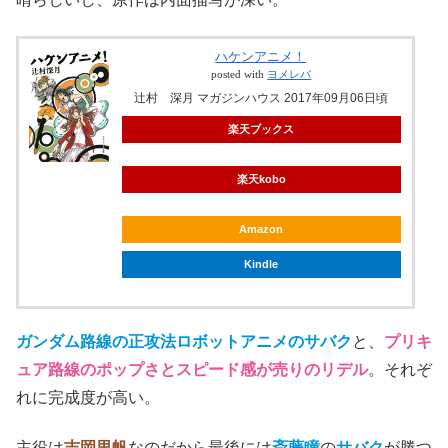
ハケンアニメ！
posted with
ヨメレバ
辻村 深月 マガジンハウス 2017年09月06日頃
楽天ブックス
楽天kobo
Amazon
Kindle
ガンダム路線の正攻法ロボットアニメのサバク
と、
プリキ
ュア路線のポップさとスピード感が売りのリデル
。それぞ
れに完成度が高い。
主役は
吉岡里帆
なのだから最後には
斎藤瞳
の
サバク
が勝つ