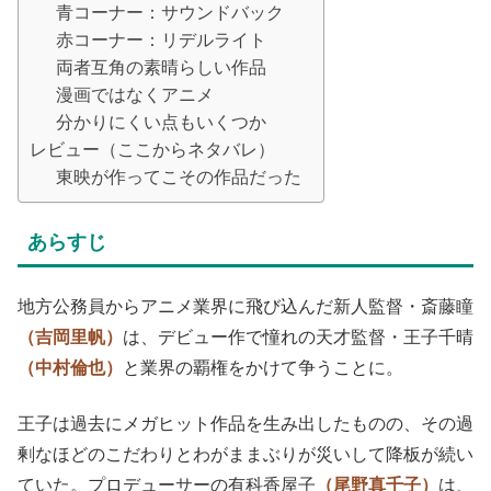
青コーナー：サウンドバック
赤コーナー：リデルライト
両者互角の素晴らしい作品
漫画ではなくアニメ
分かりにくい点もいくつか
レビュー（ここからネタバレ）
東映が作ってこその作品だった
あらすじ
地方公務員からアニメ業界に飛び込んだ新人監督・斎藤瞳
（吉岡里帆）
は、デビュー作で憧れの天才監督・王子千晴
（中村倫也）
と業界の覇権をかけて争うことに。
王子は過去にメガヒット作品を生み出したものの、その過
剰なほどのこだわりとわがままぶりが災いして降板が続い
ていた。プロデューサーの有科香屋子
（尾野真千子）
は、