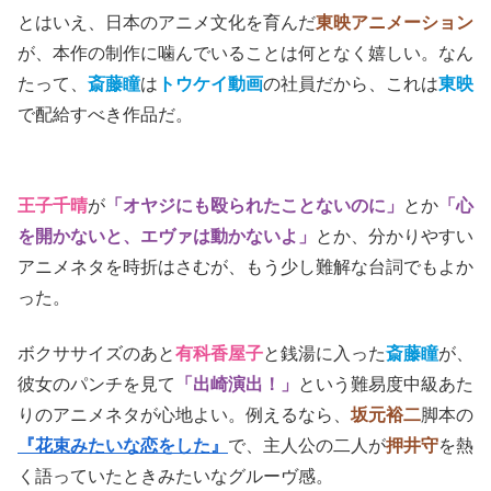
とはいえ、日本のアニメ文化を育んだ
東映アニメーション
が、本作の制作に噛んでいることは何となく嬉しい。なん
たって、
斎藤瞳
は
トウケイ動画
の社員だから、これは
東映
で配給すべき作品だ。
王子千晴
が
「オヤジにも殴られたことないのに」
とか
「心
を開かないと、エヴァは動かないよ」
とか、分かりやすい
アニメネタを時折はさむが、もう少し難解な台詞でもよか
った。
ボクササイズのあと
有科香屋子
と銭湯に入った
斎藤瞳
が、
彼女のパンチを見て
「出崎演出！」
という難易度中級あた
りのアニメネタが心地よい。例えるなら、
坂元裕二
脚本の
『花束みたいな恋をした』
で、主人公の二人が
押井守
を熱
く語っていたときみたいなグルーヴ感。