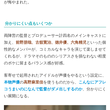
が悔やまれた。
分かりにくい点もいくつか
両陣営の監督とプロデューサー計四名のメインキャストに
加え、
前野朋哉、古舘寛治、徳井優、六角精児
といった個
性的なメンバーが、コミカルなキャラを演じて楽しませて
くれるが、ドラマそのもののシリアスさを損なわない程度
のボケに留まるバランス感が好感。
客寄せで起用されたアイドルが声優をやるという設定に、
本物声優
の
高野麻里佳
を使うものだから、
こんなにアフレ
コうまいのになんで監督がダメ出しするのか
、分かりにく
い展開になる。