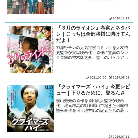
ンダードだ。強面の山崎努がいい。
2020.11.12
『３月のライオン』考察とネタバ
レ｜こっちは全部将棋に賭けてん
だよ！
羽海野チカの人気将棋コミックを大友啓
史監督が実写映画化。原作に驚異のシン
クロ率の神木隆之介。盤上のバトルアク
ション
2021.06.05
2024.08.02
『クライマーズ・ハイ』今更レビ
ュー｜下りるために、登るんさ
横山秀夫の原作を原田眞人監督が映画
化。地元群馬の御巣鷹山で起きた日航機
墜落事件を追う地方紙の記者たちの暑い
夏
2026.07.11