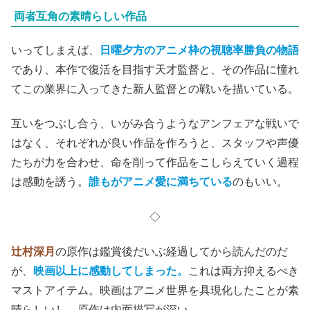
両者互角の素晴らしい作品
いってしまえば、
日曜夕方のアニメ枠の視聴率勝負の物語
であり、本作で復活を目指す天才監督と、その作品に憧れ
てこの業界に入ってきた新人監督との戦いを描いている。
互いをつぶし合う、いがみ合うようなアンフェアな戦いで
はなく、それぞれが良い作品を作ろうと、スタッフや声優
たちが力を合わせ、命を削って作品をこしらえていく過程
は感動を誘う。
誰もがアニメ愛に満ちている
のもいい。
◇
辻村深月
の原作は
鑑賞後だいぶ経過してから読んだのだ
が、
映画以上に感動してしまった。
これは両方抑えるべき
マストアイテム。映画はアニメ世界を具現化したことが素
晴らしいし、原作は内面描写が深い。