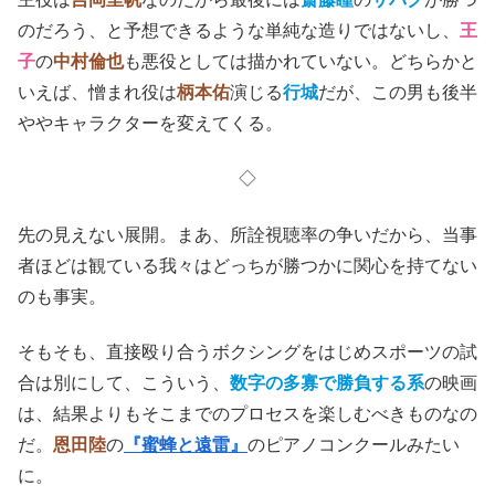
のだろう、と予想できるような単純な造りではないし、
王
子
の
中村倫也
も悪役としては描かれていない。どちらかと
いえば、憎まれ役は
柄本佑
演じる
行城
だが、この男も後半
ややキャラクターを変えてくる。
◇
先の見えない展開。まあ、所詮視聴率の争いだから、当事
者ほどは観ている我々はどっちが勝つかに関心を持てない
のも事実。
そもそも、直接殴り合うボクシングをはじめスポーツの試
合は別にして、こういう、
数字の多寡で勝負する系
の映画
は、結果よりもそこまでのプロセスを楽しむべきものなの
だ。
恩田陸
の
『蜜蜂と遠雷』
のピアノコンクールみたい
に。