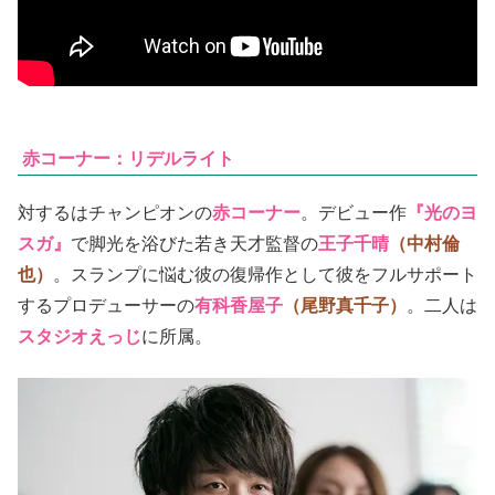
赤コーナー：リデルライト
対するはチャンピオンの
赤コーナー
。デビュー作
『光のヨ
スガ』
で脚光を浴びた若き天才監督の
王子千晴
（中村倫
也）
。スランプに悩む彼の復帰作として彼をフルサポート
するプロデューサーの
有科香屋子
（尾野真千子）
。二人は
スタジオえっじ
に所属。