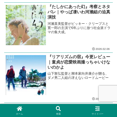
『たしかにあった幻』考察とネタ
バレ｜やっぱ凄いわ河瀨組の迫真
演技
河瀨直美監督がビッキー・クリープスと
寛一郎の主演で6年ぶりに放つ社会派ドラ
マの集大成。
2026.02.06
『リアリズムの宿』今更レビュー
｜童貞が恋愛映画撮っちゃいけな
いのかよ
山下敦弘監督と脚本家向井康介が贈る、
ダメ男二人組の冴えないロードムービー
2025.06.03
『ファーストラヴ』考察とネタバ
レ｜動機はこちらで見つけました
ホーム
検索
サイドバー