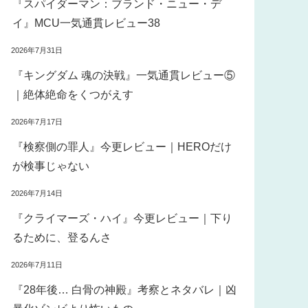
『スパイダーマン：ブランド・ニュー・デ
イ』MCU一気通貫レビュー38
2026年7月31日
『キングダム 魂の決戦』一気通貫レビュー⑤
｜絶体絶命をくつがえす
2026年7月17日
『検察側の罪人』今更レビュー｜HEROだけ
が検事じゃない
2026年7月14日
『クライマーズ・ハイ』今更レビュー｜下り
るために、登るんさ
2026年7月11日
『28年後… 白骨の神殿』考察とネタバレ｜凶