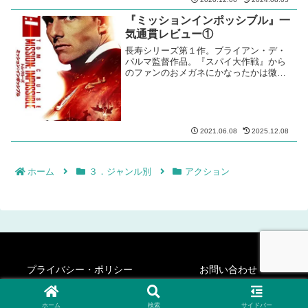
『ミッションインポッシブル』一
気通貫レビュー①
長寿シリーズ第１作。ブライアン・デ・
パルマ監督作品。『スパイ大作戦』から
のファンのおメガネにかなったかは微妙
だが、興行的には大成功！
2021.06.08
2025.12.08
ホーム
３．ジャンル別
アクション
プライバシー・ポリシー
お問い合わせ
© 2020-2026 シネフィリー・ステディ・ゴー！.
ホーム
検索
サイドバー