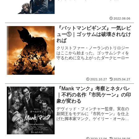
2022.08.06
『バットマンビギンズ』一気レビ
ュー①｜ゴッサムは破壊されなけ
れば
クリストファー・ノーランのトリロジー
はここから始まった。ゴッサムシティを
守るために立ち上がったダークヒーロー
2021.10.27
2025.04.27
『Mank マンク』考察とネタバレ
｜不朽の名作『市民ケーン』の印
象が変わる
デヴィッド・フィンチャー監督。実在の
新聞王をモデルに『市民ケーン』を仕上
げた脚本家マンク。ゲイリー・オールド
マンがいい。
2020.12.06
2024.08.05