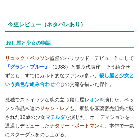
今更レビュー（ネタバレあり）
殺し屋と少女の物語
リュック・ベッソン
監督のハリウッド・デビュー作にして
『グラン・ブルー』
（1988）と並ぶ代表作。そう紹介せ
ずとも、すでにカルト的なファンが多い、
殺し屋と少女と
いう異色な組み合わせ
で心の交流を描いた傑作。
孤独でストイックな腕の立つ殺し屋
レオン
を演じた、ベッ
ソン作品常連の
ジャン・レノ
も、家族を麻薬密売組織に殺
された12歳の少女
マチルダ
を演じた、オーディションを
通過しデビューした
ナタリー・ポートマン
も、本作で一気
にスターダムをのし上がる。