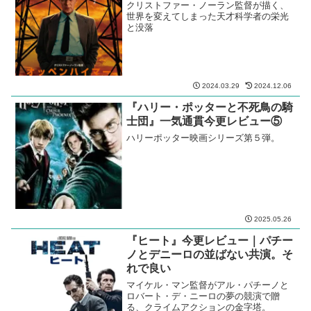
クリストファー・ノーラン監督が描く、
世界を変えてしまった天才科学者の栄光
と没落
2024.03.29
2024.12.06
『ハリー・ポッターと不死鳥の騎
士団』一気通貫今更レビュー⑤
ハリーポッター映画シリーズ第５弾。
2025.05.26
『ヒート』今更レビュー｜パチー
ノとデニーロの並ばない共演。そ
れで良い
マイケル・マン監督がアル・パチーノと
ロバート・デ・ニーロの夢の競演で贈
る、クライムアクションの金字塔。