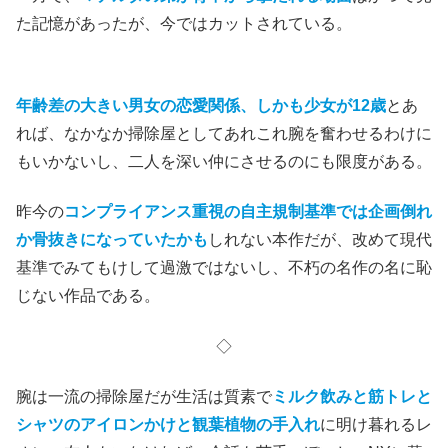
た記憶があったが、今ではカットされている。
年齢差の大きい男女の恋愛関係、しかも少女が12歳
とあ
れば、なかなか掃除屋としてあれこれ腕を奮わせるわけに
もいかないし、二人を深い仲にさせるのにも限度がある。
昨今の
コンプライアンス重視の自主規制基準では企画倒れ
か骨抜きになっていたかも
しれない本作だが、改めて現代
基準でみてもけして過激ではないし、不朽の名作の名に恥
じない作品である。
◇
腕は一流の掃除屋だが生活は質素で
ミルク飲みと筋トレと
シャツのアイロンかけと観葉植物の手入れ
に明け暮れるレ