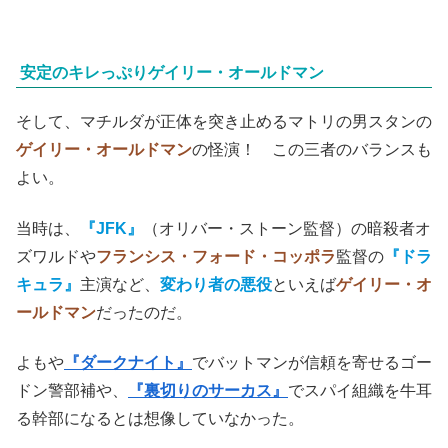
安定のキレっぷりゲイリー・オールドマン
そして、マチルダが正体を突き止めるマトリの男スタンの
ゲイリー・オールドマン
の怪演！ この三者のバランスも
よい。
当時は、
『JFK』
（オリバー・ストーン監督）の暗殺者オ
ズワルドや
フランシス・フォード・コッポラ
監督の
『ドラ
キュラ』
主演など、
変わり者の悪役
といえば
ゲイリー・オ
ールドマン
だったのだ。
よもや
『ダークナイト』
でバットマンが信頼を寄せるゴー
ドン警部補や、
『裏切りのサーカス』
でスパイ組織を牛耳
る幹部になるとは想像していなかった。