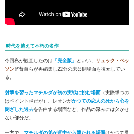
時代を越えて不朽の名作
今回私が観直したのは
「完全版」
といい、
リュック・ベッ
ソン
監督自らが再編集し22分の未公開場面を復元してい
る。
射撃を習ったマチルダが初の実戦に挑む場面
（実際撃つの
はペイント弾だが）、レオンが
かつての恋人の死から心を
閉ざした過去
を告白する場面など、作品の深みには欠かせ
ない部分だ。
一方で、
マチルダの弟が背中から撃たれる場面
はかつて見