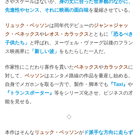
さやスケールはないが、
身の丈に合った世界観のなかに、
先進性やセンス、それに映画の面白味
を凝縮させている。
リュック・ベッソン
は同年代デビューの
ジャン＝ジャッ
ク・ベネックス
や
レオス・カラックス
とともに
「恐るべき
子供たち」
と呼ばれ、ヌーヴェル・ヴァーグ以後のフラン
ス映画界に
「新しい波」
をもたらした一人だ。
作家性にこだわり寡作を貫いた
ベネックス
や
カラックス
に
対して、
ベッソン
はエンタメ路線の作品を量産し始める。
自身でメガホンを取る一方で、製作・脚本でも
『Taxi』
や
『トランスポーター』
等をシリーズ化させ、ビジネスの才
能を見せる。
◇
本作はそんな
リュック・ベッソン
が
ド派手な方向に走らず