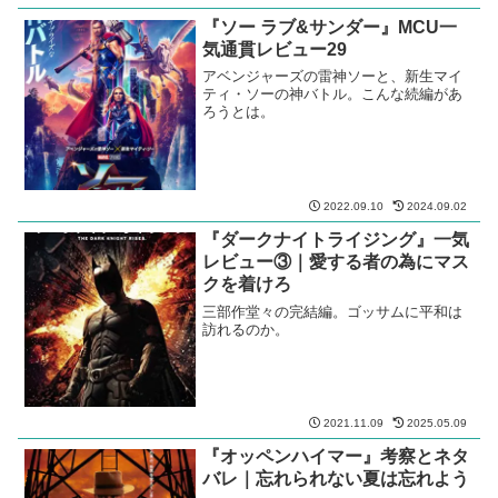
『ソー ラブ&サンダー』MCU一
気通貫レビュー29
アベンジャーズの雷神ソーと、新生マイ
ティ・ソーの神バトル。こんな続編があ
ろうとは。
2022.09.10
2024.09.02
『ダークナイトライジング』一気
レビュー③｜愛する者の為にマス
クを着けろ
三部作堂々の完結編。ゴッサムに平和は
訪れるのか。
2021.11.09
2025.05.09
『オッペンハイマー』考察とネタ
バレ｜忘れられない夏は忘れよう