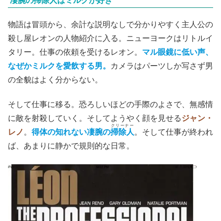
凄腕の掃除人はミルクが好き
物語は冒頭から、余計な説明なしで分かりやすく主人公の
殺し屋レオンの人物紹介に入る。ニューヨークはリトルイ
タリー。仕事の依頼を受けるレオン。
マル眼鏡に低い声、
なぜかミルクを愛飲する男。
カメラはパーツしか写さず男
の全貌はよく分からない。
そして仕事に移る。恐ろしいほどの手際のよさで、無感情
に敵を射殺していく。そしてようやく顔を見せる
ジャン・
クリーナー
レノ
。
得体の知れない凄腕の
掃除人
。そして仕事が終われ
ば、あまりに静かで規則的な日常。