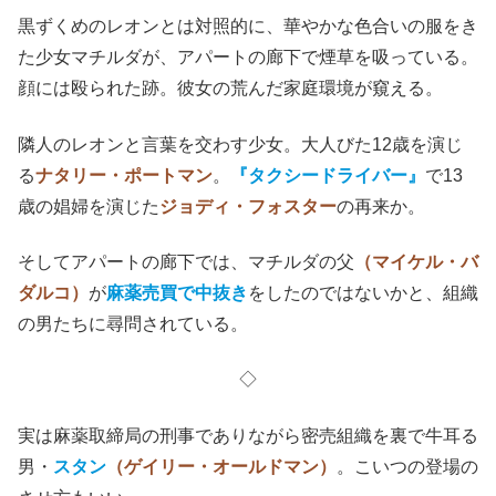
黒ずくめのレオンとは対照的に、華やかな色合いの服をき
た少女マチルダが、アパートの廊下で煙草を吸っている。
顔には殴られた跡。彼女の荒んだ家庭環境が窺える。
隣人のレオンと言葉を交わす少女。大人びた12歳を演じ
る
ナタリー・ポートマン
。
『タクシードライバー』
で13
歳の娼婦を演じた
ジョディ・フォスター
の再来か。
そしてアパートの廊下では、マチルダの父
（マイケル・バ
ダルコ）
が
麻薬売買で中抜き
をしたのではないかと、組織
の男たちに尋問されている。
◇
実は麻薬取締局の刑事でありながら密売組織を裏で牛耳る
男・
スタン
（ゲイリー・オールドマン）
。こいつの登場の