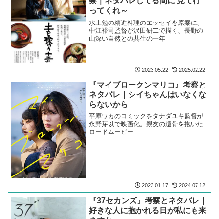
察｜ネタバレしてる間に 見て行
ってくれ～
水上勉の精進料理のエッセイを原案に、
中江裕司監督が沢田研二で描く、長野の
山深い自然との共生の一年
2023.05.22
2025.02.22
『マイブロークンマリコ』考察と
ネタバレ｜シイちゃんはいなくな
らないから
平庫ワカのコミックをタナダユキ監督が
永野芽以で映画化。親友の遺骨を抱いた
ロードムービー
2023.01.17
2024.07.12
『37セカンズ』考察とネタバレ｜
好きな人に抱かれる日が私にも来