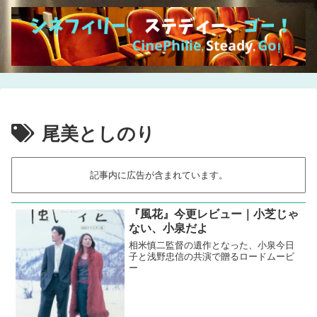
尾美としのり
記事内に広告が含まれています。
『風花』今更レビュー｜小芝じゃ
ない、小泉だよ
相米慎二監督の遺作となった、小泉今日
子と浅野忠信の共演で贈るロードムービ
ー