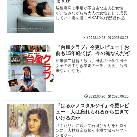
ますか
脳性麻痺で手足が不自由な主人公女性
が、悩みながらも大人の女性として成長
していく姿を描くHIKARIの初監督作品
2022.10.28
2025.03.28
『台風クラブ』今更レビュー｜お
前も15年経てば、今の俺なんだぞ
相米慎二監督の放つ、田舎の中学生男子
女子の理由なき暴走の一夜。ああ、台風
来ないかなあ。
2022.03.20
2025.06.20
『はるかノスタルジイ』今更レビ
ュー｜人は忘れられるから生きて
いけるのか
『ふたり』に続いて石田ひかりをヒロイ
ンに、大林宣彦監督が小樽で撮ったファ
ンタジー。