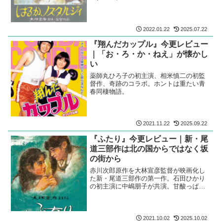
2022.01.22
2025.07.22
『翔んだカップル』今更レビュー
｜「お・ろ・か・ねえ」が懐かし
い
薬師丸ひろ子の初主演、相米慎二の初監
督作、奇跡のコラボ。ホントは重たい青
春同棲物語。
2021.11.22
2025.09.22
『ふたり』今更レビュー｜新・尾
道三部作は北の国からではなく坂
の街から
赤川次郎原作を大林宣彦監督が映画化し
た新・尾道三部作の第一作。石田ひかり
の初主演に中嶋朋子が共演。甘酸っぱい
青春ファンタジー。
2021.10.02
2025.10.02