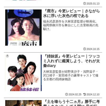
2025.01.13
『廃市』今更レビュー｜さながら
水に浮いた灰色の棺である
福永武彦原作を大林宣彦監督が映画化。
福岡県柳川市を舞台にした古里映画の先
駆け。
2024.10.15
『姉妹坂』今更レビュー｜ツッコ
ミ入れずに鑑賞しよう、それが太
秦diary
大林宣彦監督が紺野美沙子・浅野温子・
沢口靖子・富田靖子の豪華キャストで撮
る京都の四姉妹物語
2024.02.25
2024.12.10
『土を喰らう十二ヵ月』勝手に考