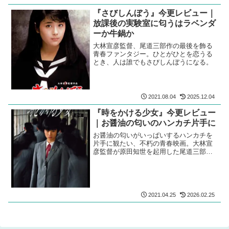
『さびしんぼう』今更レビュー｜
放課後の実験室に匂うはラベンダ
ーか牛鍋か
大林宣彦監督、尾道三部作の最後を飾る
青春ファンタジー。ひとがひとを恋うる
とき、人は誰でもさびしんぼうになる。
2021.08.04
2025.12.04
『時をかける少女』今更レビュー
｜お醤油の匂いのハンカチ片手に
お醤油の匂いがいっぱいするハンカチを
片手に観たい、不朽の青春映画。大林宣
彦監督が原田知世を起用した尾道三部作
第二弾。
2021.04.25
2026.02.25