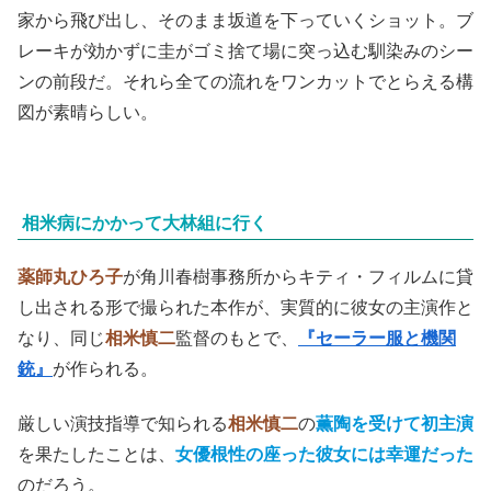
家から飛び出し、そのまま坂道を下っていくショット。ブ
レーキが効かずに圭がゴミ捨て場に突っ込む馴染みのシー
ンの前段だ。それら全ての流れをワンカットでとらえる構
図が素晴らしい。
相米病にかかって大林組に行く
薬師丸ひろ子
が角川春樹事務所からキティ・フィルムに貸
し出される形で撮られた本作が、実質的に彼女の主演作と
なり、同じ
相米慎二
監督のもとで、
『セーラー服と機関
銃』
が作られる。
厳しい演技指導で知られる
相米慎二
の
薫陶を受けて初主演
を果たしたことは、
女優根性の座った彼女には幸運だった
のだろう。