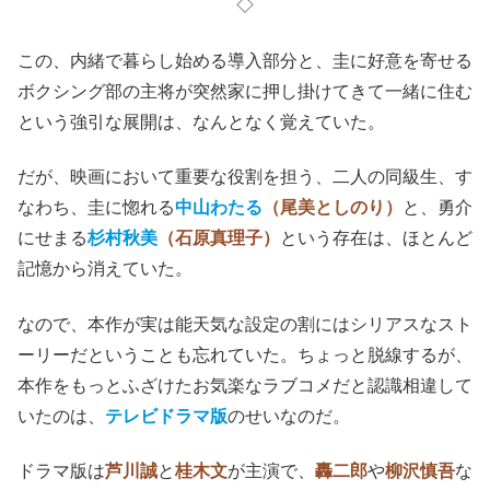
◇
この、内緒で暮らし始める導入部分と、圭に好意を寄せる
ボクシング部の主将が突然家に押し掛けてきて一緒に住む
という強引な展開は、なんとなく覚えていた。
だが、映画において重要な役割を担う、二人の同級生、す
なわち、圭に惚れる
中山わたる
（尾美としのり）
と、勇介
にせまる
杉村秋美
（石原真理子）
という存在は、ほとんど
記憶から消えていた。
なので、本作が実は能天気な設定の割にはシリアスなスト
ーリーだということも忘れていた。ちょっと脱線するが、
本作をもっとふざけたお気楽なラブコメだと認識相違して
いたのは、
テレビドラマ版
のせいなのだ。
ドラマ版は
芦川誠
と
桂木文
が主演で、
轟二郎
や
柳沢慎吾
な