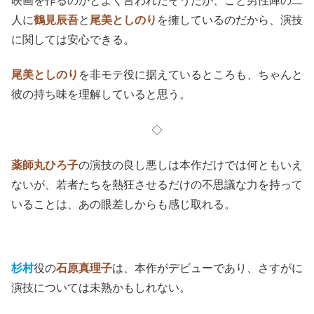
映画を作るのかとよく言われたそうだが、こと男性陣の二
人に
鶴見辰吾
と
尾美としのり
を擁しているのだから、演技
に関しては安心できる。
尾美としのり
を非モテ役に据えているところも、ちゃんと
彼の持ち味を理解していると思う。
◇
薬師丸ひろ子
の演技の良し悪しは本作だけでは何ともいえ
ないが、若者たちを熱狂させるだけの不思議な力を持って
いることは、あの眼差しからも感じ取れる。
杉村
役の
石原真理子
は、本作がデビューであり、さすがに
演技については未熟かもしれない。