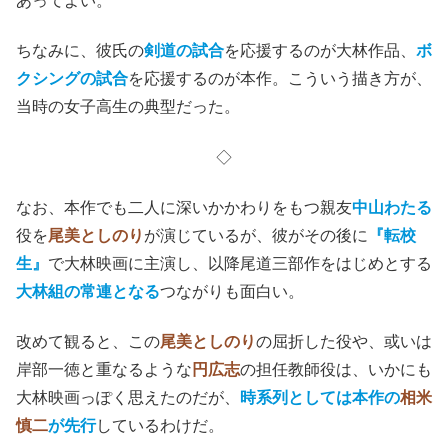
あってよい。
ちなみに、彼氏の
剣道の試合
を応援するのが大林作品、
ボ
クシングの試合
を応援するのが本作。こういう描き方が、
当時の女子高生の典型だった。
◇
なお、本作でも二人に深いかかわりをもつ親友
中山わたる
役を
尾美としのり
が演じているが、彼がその後に
『転校
生』
で大林映画に主演し、以降尾道三部作をはじめとする
大林組の常連となる
つながりも面白い。
改めて観ると、この
尾美としのり
の屈折した役や、或いは
岸部一徳と重なるような
円広志
の担任教師役は、いかにも
大林映画っぽく思えたのだが、
時系列としては本作の
相米
慎二
が先行
しているわけだ。