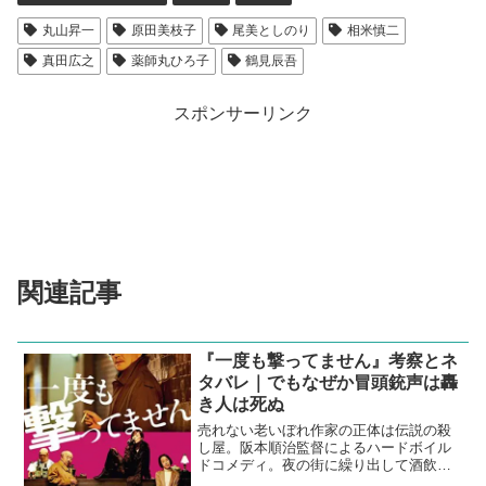
丸山昇一
原田美枝子
尾美としのり
相米慎二
真田広之
薬師丸ひろ子
鶴見辰吾
スポンサーリンク
関連記事
『一度も撃ってません』考察とネ
タバレ｜でもなぜか冒頭銃声は轟
き人は死ぬ
売れない老いぼれ作家の正体は伝説の殺
し屋。阪本順治監督によるハードボイル
ドコメディ。夜の街に繰り出して酒飲ん
で騒ぎたくなっちゃうからまずい。