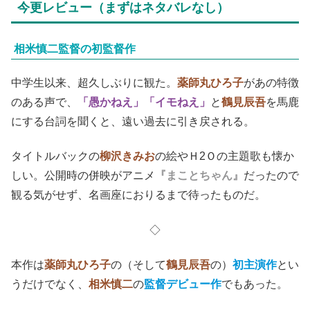
今更レビュー（まずはネタバレなし）
相米慎二監督の初監督作
中学生以来、超久しぶりに観た。
薬師丸ひろ子
があの特徴
のある声で、
「愚かねえ」「イモねえ」
と
鶴見辰吾
を馬鹿
にする台詞を聞くと、遠い過去に引き戻される。
タイトルバックの
柳沢きみお
の絵やＨ2Ｏの主題歌も懐か
しい。公開時の併映がアニメ
『まことちゃん』
だったので
観る気がせず、名画座におりるまで待ったものだ。
◇
本作は
薬師丸ひろ子
の（そして
鶴見辰吾
の）
初主演作
とい
うだけでなく、
相米慎二
の
監督デビュー作
でもあった。