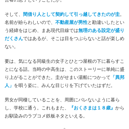
そして、
間借り人として契約して引っ越してきたのが圭
。
名前が紛らわしいので、
不動産屋が男性
と勘違いしたとい
う経緯をはじめ、まあ現代目線では
無理のある設定が盛り
だくさん
ではあるが、そこは目をつぶらないと話が楽しめ
ない。
要は、気になる同級生の女子とひとつ屋根の下に暮らすこ
とになる話。当時の中高生は、このストーリーに単純に盛
り上がることができた。圭がせまい湯船につかって
「異邦
人」
を唄う姿に、みんな目じりを下げていたはずだ。
男女が同棲していることを、周囲にバレないように暮ら
し、学校に通う。これもまた、
『おくさまは１８歳』
から
お馴染みのラブコメ鉄板ネタといえる。