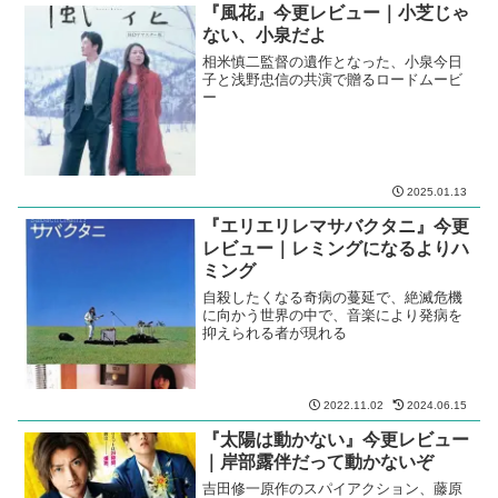
『風花』今更レビュー｜小芝じゃ
ない、小泉だよ
相米慎二監督の遺作となった、小泉今日
子と浅野忠信の共演で贈るロードムービ
ー
2025.01.13
『エリエリレマサバクタニ』今更
レビュー｜レミングになるよりハ
ミング
自殺したくなる奇病の蔓延で、絶滅危機
に向かう世界の中で、音楽により発病を
抑えられる者が現れる
2022.11.02
2024.06.15
『太陽は動かない』今更レビュー
｜岸部露伴だって動かないぞ
吉田修一原作のスパイアクション、藤原