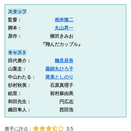
スタッフ
監督：　　　　　　　
相米慎二
脚本：　　　　　　　
丸山昇一
原作：　　　　　　柳沢きみお
　　　　　　　『翔んだカップル』
キャスト
田代勇介：　　　　　
鶴見辰吾
山葉圭：　　　　
薬師丸ひろ子
中山わたる：　　
尾美としのり
杉村秋美：　　　　石原真理子
絵里：　　　　　　前村麻由美
和田先生：　　　　　　円広志
織田隼人：　　　　　　西田浩
3.5
勝手に評点：