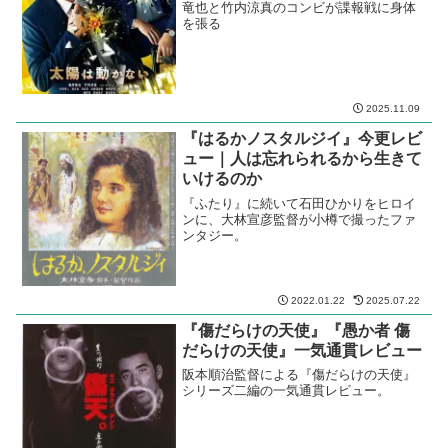
竜也と竹内涼真のコンビが諜報戦に身体
を張る
2025.11.09
『はるかノスタルジイ』今更レビ
ュー｜人は忘れられるから生きて
いけるのか
『ふたり』に続いて石田ひかりをヒロイ
ンに、大林宣彦監督が小樽で撮ったファ
ンタジー。
2022.01.22
2025.07.22
『傷だらけの天使』『愚か者 傷
だらけの天使』一気通貫レビュー
阪本順治監督による『傷だらけの天使』
シリーズ二編の一気通貫レビュー。