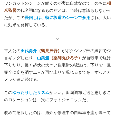
ワンカットのシーンが続くのが実に自然なので、のちに
相
米監督
の代名詞になるものだとは、当時は意識もしなかっ
たが、この
長回しは、特に坂道のシーンで多用
され、大い
に効果を発揮している。
◇
主人公の
田代勇介
（鶴見辰吾）
がボクシング部の練習でジ
ョギングしたり、
山葉圭
（薬師丸ひろ子）
が自転車で駆け
下りたり、長く起伏の大きい住宅街の坂道は、下りで一旦
完全に姿を消す二人が再び上りで現れるまでを、ずっとカ
メラが追い続ける。
この
ゆったりしたリズム
がいい。田園調布近辺と思しきこ
のロケーションは、実にフォトジェニックだ。
改めて感服したのは、勇介が修理中の自転車を圭が奪って