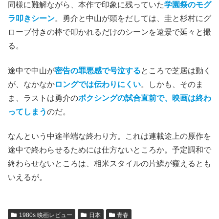
同様に難解ながら、本作で印象に残っていた
学園祭のモグ
ラ叩きシーン
。勇介と中山が頭をだしては、圭と杉村にグ
ローブ付きの棒で叩かれるだけのシーンを遠景で延々と撮
る。
途中で中山が
密告の罪悪感で号泣する
ところで芝居は動く
が、なかなか
ロングでは伝わりにくい
。しかも、そのま
ま、ラストは勇介の
ボクシングの試合直前で、映画は終わ
ってしまう
のだ。
なんという中途半端な終わり方。これは連載途上の原作を
途中で終わらせるためには仕方ないところか。予定調和で
終わらせないところは、相米スタイルの片鱗が窺えるとも
いえるが。
1980s 映画レビュー
日本
青春