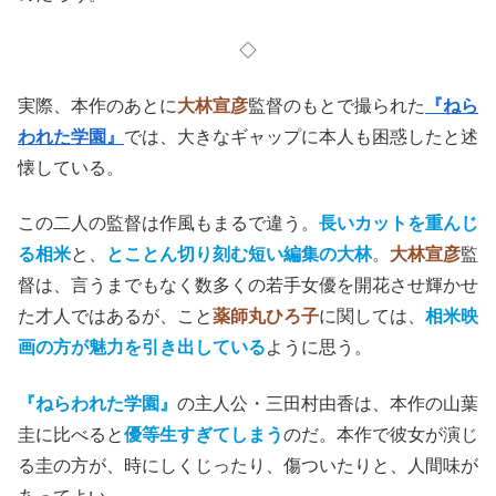
◇
実際、本作のあとに
大林宣彦
監督のもとで撮られた
『ねら
われた学園』
では、大きなギャップに本人も困惑したと述
懐している。
この二人の監督は作風もまるで違う。
長いカットを重んじ
る相米
と、
とことん切り刻む短い編集の大林
。
大林宣彦
監
督は、言うまでもなく数多くの若手女優を開花させ輝かせ
た才人ではあるが、こと
薬師丸ひろ子
に関しては、
相米映
画の方が魅力を引き出している
ように思う。
『ねらわれた学園』
の主人公・三田村由香は、本作の山葉
圭に比べると
優等生すぎてしまう
のだ。本作で彼女が演じ
る圭の方が、時にしくじったり、傷ついたりと、人間味が