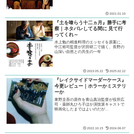
2021.01.10
『土を喰らう十二ヵ月』勝手に考
察｜ネタバレしてる間に 見て行
ってくれ～
水上勉の精進料理のエッセイを原案に、
中江裕司監督が沢田研二で描く、長野の
山深い自然との共生の一年
2023.05.22
2025.02.22
『レイクサイドマーダーケース』
今更レビュー｜ホラーかミステリ
ーか
東野圭吾の原作を青山真治監督が役所広
司・薬師丸ひろ子ほか演技派キャストで
映画化したまではよいのだが…
2022.10.15
2024.06.07