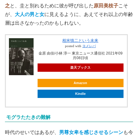
之
と、圭と別れるために彼が呼び出した
原田美枝子
こそ
が、
大人の男と女
に見えるように、あえてそれ以上の年齢
層は出さなかったのかもしれない。
相米慎二という未来
posted with
ヨメレバ
金原 由佳/小林 淳一 東京ニュース通信社 2021年09
月08日頃
楽天ブックス
Amazon
Kindle
モグラたたきの難解
時代のせいではあるが、
男尊女卑を感じさせるシーン
も今