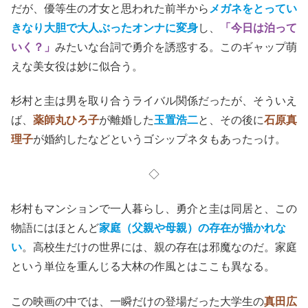
だが、優等生の才女と思われた前半から
メガネをとってい
きなり大胆で大人ぶったオンナに変身
し、
「今日は泊って
いく？」
みたいな台詞で勇介を誘惑する。このギャップ萌
えな美女役は妙に似合う。
杉村と圭は男を取り合うライバル関係だったが、そういえ
ば、
薬師丸ひろ子
が離婚した
玉置浩二
と、その後に
石原真
理子
が婚約したなどというゴシップネタもあったっけ。
◇
杉村もマンションで一人暮らし、勇介と圭は同居と、この
物語にはほとんど
家庭（父親や母親）の存在が描かれな
い
。高校生だけの世界には、親の存在は邪魔なのだ。家庭
という単位を重んじる大林の作風とはここも異なる。
この映画の中では、一瞬だけの登場だった大学生の
真田広