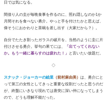
日では気になる。
間借り人の圭が毎晩食事を作るのに、照れ隠しなのか1か
月間それを食べない勇介。やっと手を付けたかと思えば、
偉そうにおかわりと茶碗を差し出す（大家だから？）。
自分でたたき割ったガラスの破片を、当然のように圭に片
付けさせる勇介。挙句の果てには、
「出てってくれない
か。もう一緒に暮らすのは疲れた！」
と言いたい放題だ。
◇
スナック・ジョーカーの絵里
（前村麻由美）
は、勇介にと
って第三の女性としてきっと重要な役割だったと思うのだ
が、終盤にいきなり現れては唐突に深い仲になってしまう
ので、どうも理解不能だった。