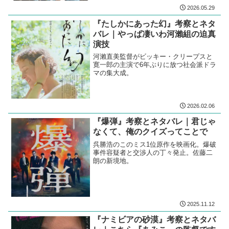
2026.05.29
『たしかにあった幻』考察とネタ
バレ｜やっぱ凄いわ河瀨組の迫真
演技
河瀨直美監督がビッキー・クリープスと
寛一郎の主演で6年ぶりに放つ社会派ドラ
マの集大成。
2026.02.06
『爆弾』考察とネタバレ｜君じゃ
なくて、俺のクイズってことで
呉勝浩のこのミス1位原作を映画化。爆破
事件容疑者と交渉人の丁々発止。佐藤二
朗の新境地。
2025.11.12
『ナミビアの砂漠』考察とネタバ