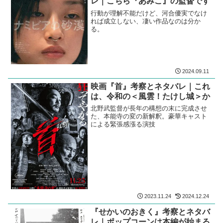
レ｜こちら『あみこ』の監督です
行動が理解不能だけど、河合優実でなけ
れば成立しない、凄い作品なのは分か
る。
2024.09.11
映画『首』考察とネタバレ｜これ
は、令和の＜風雲！たけし城＞か
北野武監督が長年の構想の末に完成させ
た、本能寺の変の新解釈。豪華キャスト
による緊張感漲る演技
2023.11.24
2024.12.24
『せかいのおきく』考察とネタバ
レ｜ポップコーンは本編が始まる