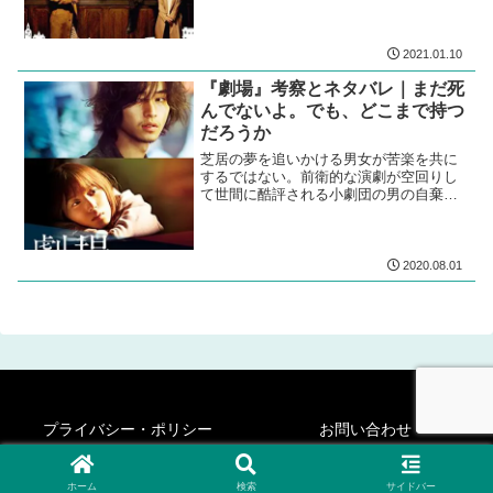
で騒ぎたくなっちゃうからまずい。
2021.01.10
『劇場』考察とネタバレ｜まだ死
んでないよ。でも、どこまで持つ
だろうか
芝居の夢を追いかける男女が苦楽を共に
するではない。前衛的な演劇が空回りし
て世間に酷評される小劇団の男の自棄的
な半生。まだ死んでないよ。でも、どこ
まで持つだろうか。
2020.08.01
プライバシー・ポリシー
お問い合わせ
© 2020-2026 シネフィリー・ステディ・ゴー！.
ホーム
検索
サイドバー