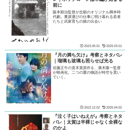
前に
阪本順治監督が念願のオリジナル脚本時
代劇。糞尿運びの仕事に明け暮れる若者
たちと武家育ちの娘の出会い
2023.05.01
2025.03.01
『月の満ち欠け』考察とネタバレ
｜瑠璃も玻璃も照らせば光る
佐藤正午の直木賞原作を、廣木隆一監督
が映画化。二つの愛の物語が時空を貫い
ていく。
2022.12.02
2025.04.02
『泣く子はいねえが』考察とネタ
バレ｜太賀は半裸じゃなく全裸な
のかよ