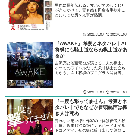
男鹿に長年伝わるナマハゲでのしくじり
がきっかけで、妻も娘も田舎も手放すこ
とになった男を太賀が熱演。
2021.05.08
2026.01.08
『AWAKE』考察とネタバレ｜AI
将棋にも騎士道ならぬ棋士道があ
るか
吉沢亮と若葉竜也が演じる二人の棋士。
かつてのライバルだった天才棋士に立ち
向かう、ＡＩ将棋のプログラム開発者。
2021.05.03
2026.01.03
『一度も撃ってません』考察とネ
タバレ｜でもなぜか冒頭銃声は轟
き人は死ぬ
売れない老いぼれ作家の正体は伝説の殺
し屋。阪本順治監督によるハードボイル
ドコメディ。夜の街に繰り出して酒飲ん