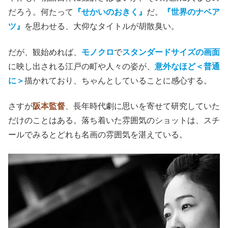
だろう。何たって
『せかいのおきく』
だ。
『世界のナベア
ツ』
を思わせる、大仰なタイトルが胡散臭い。
だが、観始めれば、
モノクロ
で
スタンダードサイズの画面
に映し出される江戸の町や人々の姿が、
意外なほど＜普通
に＞
描かれており、ちゃんとしていることに感心する。
さすが
阪本監督
、長年時代劇に思いを寄せて研究していた
だけのことはある。落ち着いた雰囲気のショットは、スチ
ールでみるとどれも名画の雰囲気を湛えている。