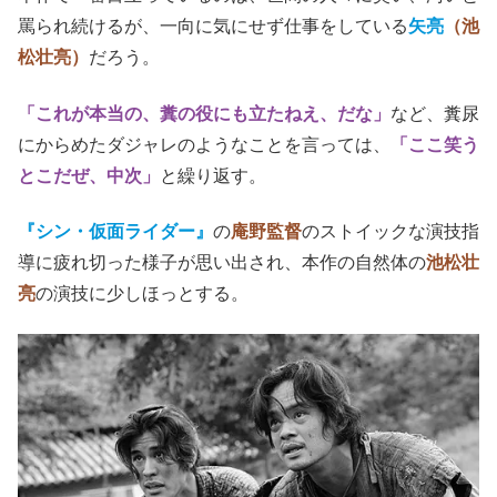
罵られ続けるが、一向に気にせず仕事をしている
矢亮
（池
松壮亮）
だろう。
「これが本当の、糞の役にも立たねえ、だな」
など、糞尿
にからめたダジャレのようなことを言っては、
「ここ笑う
とこだぜ、中次」
と繰り返す。
『シン・仮面ライダー』
の
庵野監督
のストイックな演技指
導に疲れ切った様子が思い出され、本作の自然体の
池松壮
亮
の演技に少しほっとする。