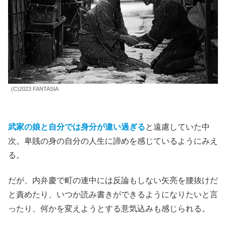
(C)2023 FANTASIA
武家の娘と自分では身分が違い過ぎる
と遠慮していた中
次
。
卑賎の身の自分の人生に諦めを感じているようにみえ
る。
だが
、内弁慶で町の連中には反論もしない矢亮を腰抜けだ
と責めたり、いつか読み書きができるようになりたいと言
ったり、何かを変えようとする意気込みも感じられる。