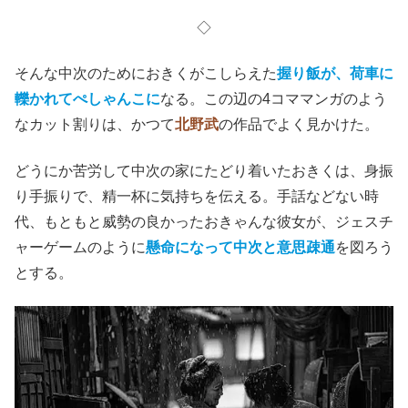
◇
そんな中次のためにおきくがこしらえた
握り飯が、荷車に
轢かれてぺしゃんこに
なる。この辺の4コママンガのよう
なカット割りは、かつて
北野武
の作品でよく見かけた。
どうにか苦労して中次の家にたどり着いたおきくは、身振
り手振りで、精一杯に気持ちを伝える。手話などない時
代、もともと威勢の良かったおきゃんな彼女が、ジェスチ
ャーゲームのように
懸命になって中次と意思疎通
を図ろう
とする。