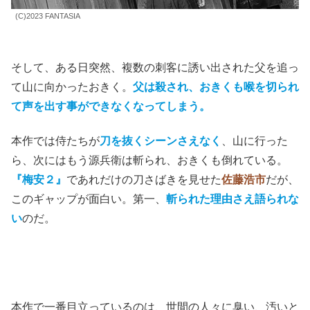
(C)2023 FANTASIA
そして、ある日突然、複数の刺客に誘い出された父を追っ
て山に向かったおきく。
父は殺され、おきくも喉を切られ
て声を出す事ができなくなってしまう。
本作では侍たちが
刀を抜くシーンさえなく
、山に行った
ら、次にはもう源兵衛は斬られ、おきくも倒れている。
『梅安２』
であれだけの刀さばきを見せた
佐藤浩市
だが、
このギャップが面白い。第一、
斬られた理由さえ語られな
い
のだ。
本作で一番目立っているのは、世間の人々に臭い、汚いと