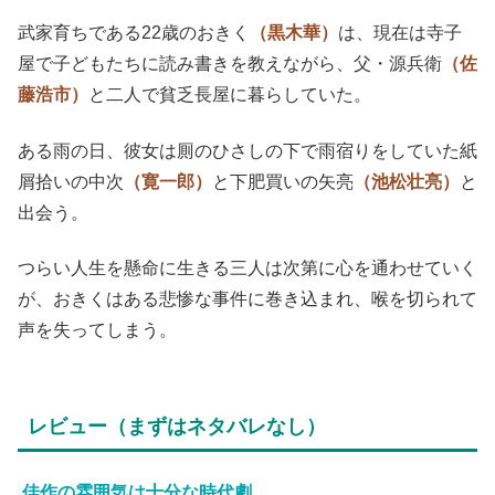
武家育ちである22歳のおきく
（黒木華）
は、現在は寺子
屋で子どもたちに読み書きを教えながら、父・源兵衛
（佐
藤浩市）
と二人で貧乏長屋に暮らしていた。
ある雨の日、彼女は厠のひさしの下で雨宿りをしていた紙
屑拾いの中次
（寛一郎）
と下肥買いの矢亮
（池松壮亮）
と
出会う。
つらい人生を懸命に生きる三人は次第に心を通わせていく
が、おきくはある悲惨な事件に巻き込まれ、喉を切られて
声を失ってしまう。
レビュー（まずはネタバレなし）
佳作の雰囲気は十分な時代劇