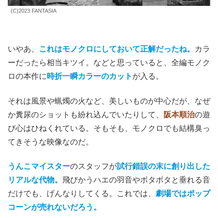
(C)2023 FANTASIA
いやあ、
これはモノクロにしておいて正解だったね。
カラ
ーだったら相当キツイ。などと思っていると、全編モノク
ロの本作に
時折一瞬カラーのカット
が入る。
それは風景や蝋燭の火など、美しいものが中心だが、なぜ
か糞尿のショットも紛れ込んでいたりして、
阪本順治
の遊
び心はひねくれている。そもそも、モノクロでも結構臭っ
てきそうな映像なのだ。
うんこマイスター
のスタッフが
試行錯誤の末に創り出した
リアルな代物。
飛びかうハエの羽音やボタボタと垂れる音
だけでも、げんなりしてくる。これでは、
劇場ではポップ
コーンが売れないだろう。