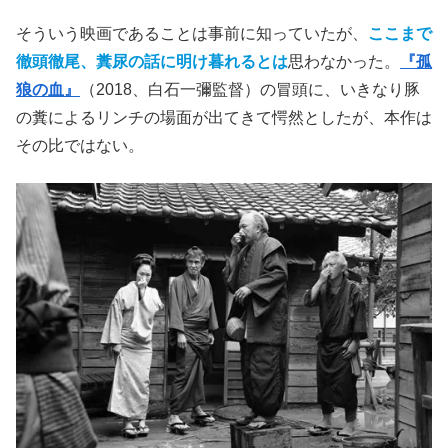
そういう映画であることは事前に知っていたが、
ここまで
徹頭徹尾、糞尿の話に明け暮れるとは
思わなかった。
『孤
狼の血』
（2018、白石一彌監督）の冒頭に、いきなり豚
の糞によるリンチの場面が出てきて愕然としたが、本作は
その比ではない。