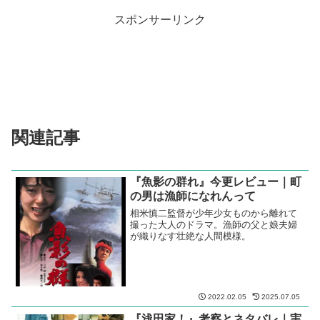
スポンサーリンク
関連記事
『魚影の群れ』今更レビュー｜町
の男は漁師になれんって
相米慎二監督が少年少女ものから離れて
撮った大人のドラマ。漁師の父と娘夫婦
が織りなす壮絶な人間模様。
2022.02.05
2025.07.05
『浅田家！』考察とネタバレ｜実