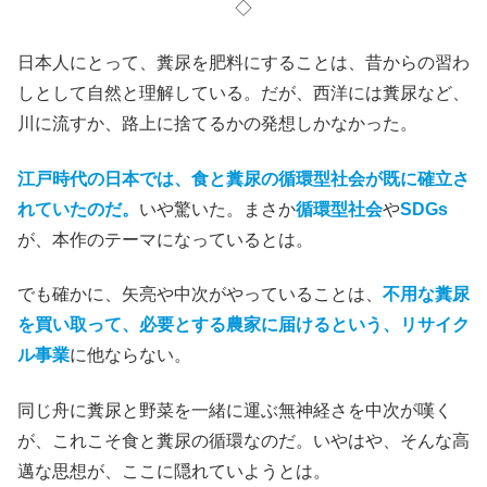
◇
日本人にとって、糞尿を肥料にすることは、昔からの習わ
しとして自然と理解している。だが、西洋には糞尿など、
川に流すか、路上に捨てるかの発想しかなかった。
江戸時代の日本では、食と糞尿の循環型社会が既に確立さ
れていたのだ。
いや驚いた。まさか
循環型社会
や
SDGs
が、本作のテーマになっているとは。
でも確かに、矢亮や中次がやっていることは、
不用な糞尿
を買い取って、必要とする農家に届けるという、リサイク
ル事業
に他ならない。
同じ舟に糞尿と野菜を一緒に運ぶ無神経さを中次が嘆く
が、これこそ食と糞尿の循環なのだ。いやはや、そんな高
邁な思想が、ここに隠れていようとは。