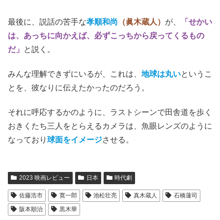
最後に、説話の苦手な
孝順和尚
（眞木蔵人）
が、
「せかい
は、あっちに向かえば、必ずこっちから戻ってくるもの
だ」
と説く。
みんな理解できずにいるが、これは、
地球は丸い
というこ
とを、彼なりに伝えたかったのだろう。
それに呼応するかのように、ラストシーンで田舎道を歩く
おきくたち三人をとらえるカメラは、魚眼レンズのように
なっており
球面をイメージ
させる。
2023 映画レビュー
日本
時代劇
佐藤浩市
寛一郎
池松壮亮
真木蔵人
石橋蓮司
阪本順治
黒木華