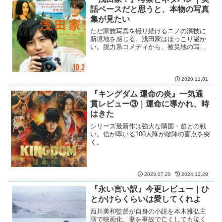
話ベースだと思うと、本物の写真
集が見たい
ただ家族写真を撮り続けるニノの演技に
新境地を感じる。浅田家はほっこり温か
い。脱力系コメディから、被災地の写真
返却ボランティアと様変わりし、これぞ
笑い泣き。
2020.11.01
『キングダム 運命の炎』一気通
貫レビュー③｜運命に導かれ、時
はきた
シリーズ最新作は強大な隣国・趙との戦
い。信が率いる100人隊が敵陣の盲点を突
く。
2023.07.28
2024.12.28
『永い言い訳』今更レビュー｜ひ
とかけらくらいは愛してくれよ
西川美和監督が自身の小説を本木雅弘主
演で映画化。妻を事故で亡くしても泣く