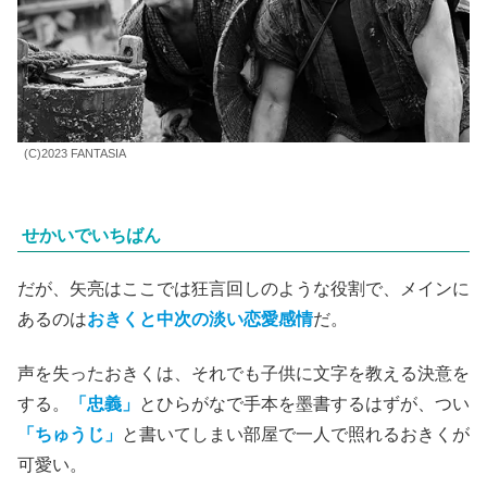
(C)2023 FANTASIA
せかいでいちばん
だが、矢亮はここでは狂言回しのような役割で、メインに
あるのは
おきくと中次の淡い恋愛感情
だ。
声を失ったおきくは、それでも子供に文字を教える決意を
する。
「忠義」
とひらがなで手本を墨書するはずが、つい
「ちゅうじ」
と書いてしまい部屋で一人で照れるおきくが
可愛い。