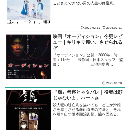
ことさえできない男の人生の修復劇。
2022.02.11
2025.07.11
映画『オーディション』今更レビ
ュー｜キリキリ舞い、させられる
ぞ
『オーディション』公開：2000年 時
間：115分 製作国：日本スタッフ 監
督： 三池崇史脚
本： 天願大介原
作： 村上
龍 『オーディション』
キャスト青山重治： 石橋
2025.04.20
凌山崎麻美： しいなえいひ青山
『顔』考察とネタバレ｜役者は顔
重彦： 沢木哲吉川泰
久： ...
じゃないよ、ハートさ
殺人犯の逃亡劇を描いても、どこか滑稽
さを感じさせる藤山直美の持味と、それ
を引き出す阪本順治監督。脇を固める常
連メンバーの結束も固い。