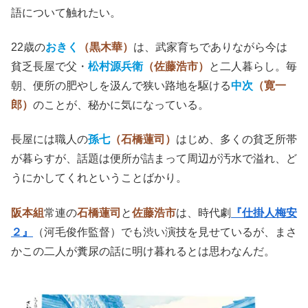
語について触れたい。
22歳の
おきく
（黒木華）
は、武家育ちでありながら今は
貧乏長屋で父・
松村源兵衛
（佐藤浩市）
と二人暮らし。毎
朝、便所の肥やしを汲んで狭い路地を駆ける
中次
（寛一
郎）
のことが、秘かに気になっている。
長屋には職人の
孫七
（石橋蓮司）
はじめ、多くの貧乏所帯
が暮らすが、話題は便所が詰まって周辺が汚水で溢れ、ど
うにかしてくれということばかり。
阪本組
常連の
石橋蓮司
と
佐藤浩市
は、時代劇
『仕掛人梅安
２』
（河毛俊作監督）でも渋い演技を見せているが、まさ
かこの二人が糞尿の話に明け暮れるとは思わなんだ。