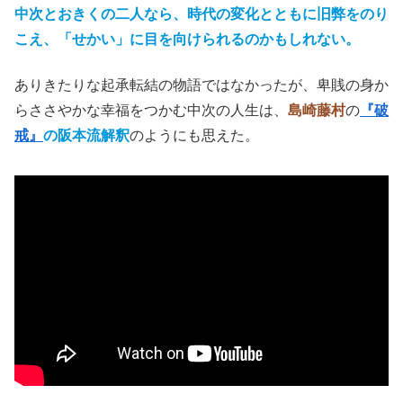
中次とおきくの二人なら、時代の変化とともに旧弊をのり
こえ、「せかい」に目を向けられるのかもしれない。
ありきたりな起承転結の物語ではなかったが、卑賎の身か
らささやかな幸福をつかむ中次の人生は、
島崎藤村
の
『破
戒』
の
阪本
流
解釈
のようにも思えた。