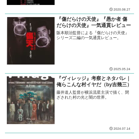
2020.08.27
『傷だらけの天使』『愚か者 傷
だらけの天使』一気通貫レビュー
阪本順治監督による『傷だらけの天使』
シリーズ二編の一気通貫レビュー。
2025.05.24
『ヴィレッジ』考察とネタバレ｜
俺らこんな村イヤだ（by吉幾三）
藤井道人監督が横浜流星主演で描く、閉
ざされた村の光と闇の世界。
2024.07.14