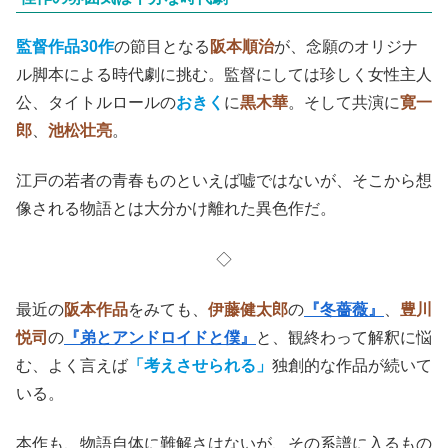
監督作品30作
の節目となる
阪本順治
が、念願のオリジナ
ル脚本による時代劇に挑む。監督にしては珍しく女性主人
公、タイトルロールの
おきく
に
黒木華
。そして共演に
寛一
郎
、
池松壮亮
。
江戸の若者の青春ものといえば嘘ではないが、そこから想
像される物語とは大分かけ離れた異色作だ。
◇
最近の
阪本作品
をみても、
伊藤健太郎
の
『冬薔薇』
、
豊川
悦司
の
『弟とアンドロイドと僕』
と、観終わって解釈に悩
む、よく言えば
「考えさせられる」
独創的な作品が続いて
いる。
本作も、物語自体に難解さはないが、その系譜に入るもの