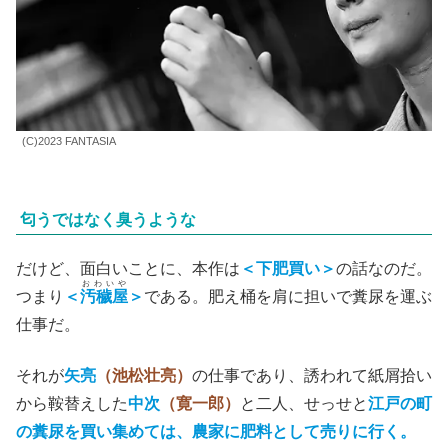
(C)2023 FANTASIA
匂うではなく臭うような
だけど、面白いことに、本作は
＜下肥買い＞
の話なのだ。
おわいや
つまり
＜
汚穢屋
＞
である。肥え桶を肩に担いで糞尿を運ぶ
仕事だ。
それが
矢亮
（池松壮亮）
の仕事であり、誘われて紙屑拾い
から鞍替えした
中次
（寛一郎）
と二人、せっせと
江戸の町
の糞尿を買い集めては、農家に肥料として売りに行く。