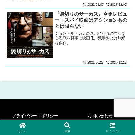
2021.08.07
2025.12.07
『裏切りのサーカス』今更レビュ
ー｜スパイ映画はアクションもの
とは限らない
ジョン・ル・カレのスパイ小説の静かな
心理戦を見事に映画化。派手さとは無縁
な傑作。
2021.06.27
2025.12.27
プライバシー・ポリシー
お問い合わせ
© 2020-2026 シネフィリー・ステディ・ゴー！.
ホーム
検索
サイドバー