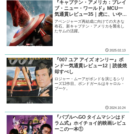
『キャプテン・アメリカ：ブレイ
ブ・ニュー・ワールド』MCU一
気通貫レビュー35｜虎に、いや、
盾に翼
アベンジャーズ再結成に向けての大きな
布石。新キャプテン・アメリカを襲名し
たサムの活躍。
2025.02.13
『007 ユア アイズ オンリー』ボ
ンド一気通貫レビュー12｜読後焼
却すべし
ロジャー・ムーアがボンドを演じるシリ
ーズ12作目。ボンドガールはキャロル・
ブーケ。
2024.10.24
『バブルへGO タイムマシンはド
ラム式』ホイチョイ的映画レビュ
ーこの一本①