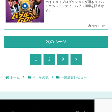
ホイチョイプロダクションが贈るタイム
トラベルコメディ。バブル崩壊を阻止せ
よ。
2024.10.02
次のページ
次
1
2
9
へ
ホーム
４．その他
一気通貫レビュー