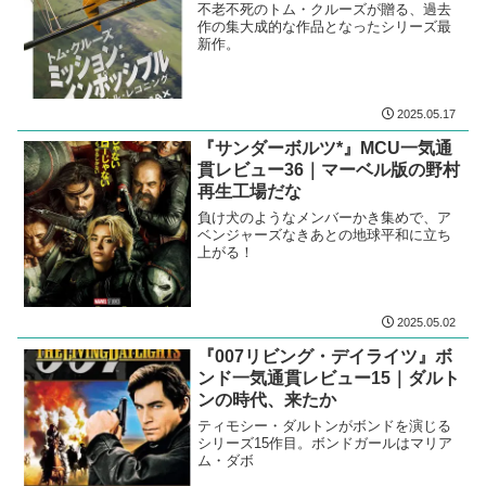
不老不死のトム・クルーズが贈る、過去
作の集大成的な作品となったシリーズ最
新作。
2025.05.17
『サンダーボルツ*』MCU一気通
貫レビュー36｜マーベル版の野村
再生工場だな
負け犬のようなメンバーかき集めで、ア
ベンジャーズなきあとの地球平和に立ち
上がる！
2025.05.02
『007リビング・デイライツ』ボ
ンド一気通貫レビュー15｜ダルト
ンの時代、来たか
ティモシー・ダルトンがボンドを演じる
シリーズ15作目。ボンドガールはマリア
ム・ダボ