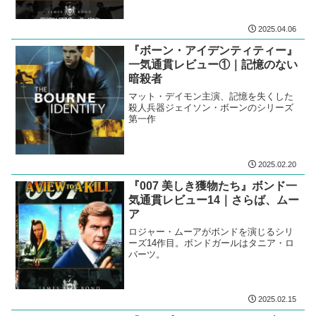
2025.04.06
『ボーン・アイデンティティー』
一気通貫レビュー①｜記憶のない
暗殺者
マット・デイモン主演、記憶を失くした
殺人兵器ジェイソン・ボーンのシリーズ
第一作
2025.02.20
『007 美しき獲物たち』ボンド一
気通貫レビュー14｜さらば、ムー
ア
ロジャー・ムーアがボンドを演じるシリ
ーズ14作目。ボンドガールはタニア・ロ
バーツ。
2025.02.15