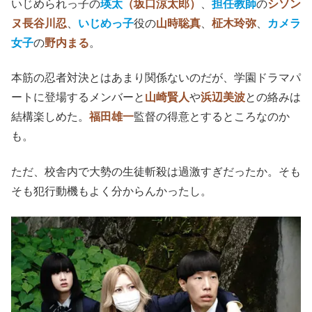
いじめられっ子の
瑛太
（坂口涼太郎）
、
担任教師
の
シソン
ヌ長谷川忍
、
いじめっ子
役の
山時聡真
、
柾木玲弥
、
カメラ
女子
の
野内まる
。
本筋の忍者対決とはあまり関係ないのだが、学園ドラマパ
ートに登場するメンバーと
山崎賢人
や
浜辺美波
との絡みは
結構楽しめた。
福田雄一
監督の得意とするところなのか
も。
ただ、校舎内で大勢の生徒斬殺は過激すぎだったか。そも
そも犯行動機もよく分からんかったし。