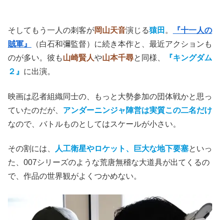
そしてもう一人の刺客が
岡山天音
演じる
猿田
。
『十一人の
賊軍』
（白石和彌監督）に続き本作と、最近アクションも
のが多い。彼も
山崎賢人
や
山本千尋
と同様、
『キングダム
２』
に出演。
映画は忍者組織同士の、もっと大勢参加の団体戦かと思っ
ていたのだが、
アンダーニンジャ陣営は実質この二名だけ
なので、バトルものとしてはスケールが小さい。
その割には、
人工衛星やロケット、巨大な地下要塞
といっ
た、007シリーズのような荒唐無稽な大道具が出てくるの
で、作品の世界観がよくつかめない。