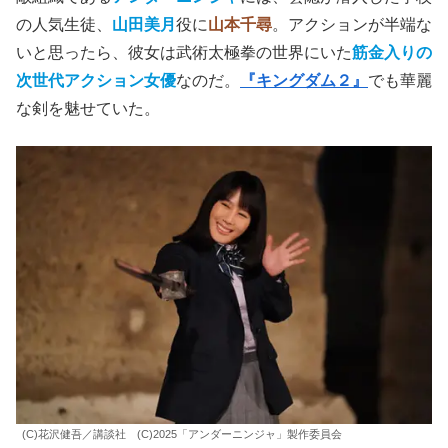
の人気生徒、
山田美月
役に
山本千尋
。アクションが半端な
いと思ったら、彼女は武術太極拳の世界にいた
筋金入りの
次世代アクション女優
なのだ。
『キングダム２』
でも華麗
な剣を魅せていた。
(C)花沢健吾／講談社 (C)2025「アンダーニンジャ」製作委員会