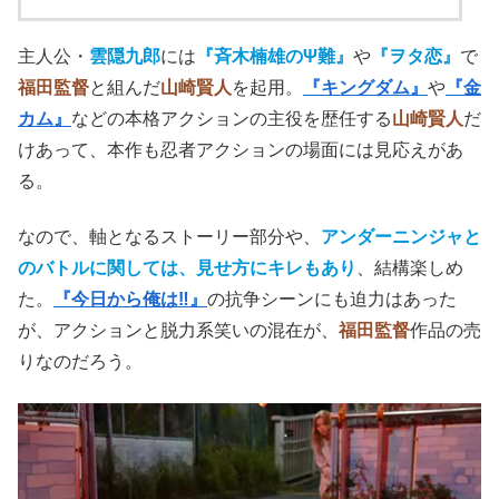
主人公・
雲隠九郎
には
『斉木楠雄のΨ難』
や
『ヲタ恋』
で
福田監督
と組んだ
山崎賢人
を起用。
『キングダム』
や
『金
カム』
などの本格アクションの主役を歴任する
山崎賢人
だ
けあって、本作も忍者アクションの場面には見応えがあ
る。
なので、軸となるストーリー部分や、
アンダーニンジャと
のバトルに関しては、見せ方にキレもあり
、結構楽しめ
た。
『今日から俺は‼』
の抗争シーンにも迫力はあった
が、アクションと脱力系笑いの混在が、
福田監督
作品の売
りなのだろう。