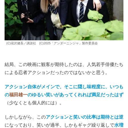
(C)花沢健吾／講談社 (C)2025「アンダーニンジャ」製作委員会
結局、この映画に観客が期待したのは、人気若手俳優たち
による忍者アクションだったのではないかと思う。
アクション自体がメインで、そこに隠し味程度に、いつも
の
福田雄一
のゆるい笑いがあってくれれば満足だったはず
（少なくとも個人的には）。
しかしながら、この
アクションと笑いの比率は期待とは逆
になっており、笑いが過半、しかもギャグ繰り返しで
水増