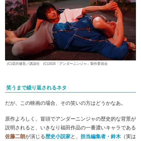
(C)花沢健吾／講談社 (C)2025「アンダーニンジャ」製作委員会
笑うまで繰り返されるネタ
だが、この映画の場合、その笑いの方はどうかなあ。
原作よろしく、冒頭でアンダーニンジャの歴史的な背景が
説明されると、いきなり福田作品の一番濃いキャラである
佐藤二朗
が演じる
歴史小説家
と、
担当編集者・鈴木
（実は