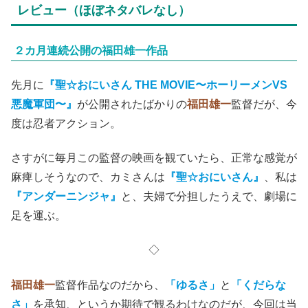
レビュー（ほぼネタバレなし）
２カ月連続公開の福田雄一作品
先月に
『聖☆おにいさん THE MOVIE〜ホーリーメンVS
悪魔軍団〜』
が公開されたばかりの
福田雄一
監督だが、今
度は忍者アクション。
さすがに毎月この監督の映画を観ていたら、正常な感覚が
麻痺しそうなので、カミさんは
『聖☆おにいさん』
、私は
『アンダーニンジャ』
と、夫婦で分担したうえで、劇場に
足を運ぶ。
◇
福田雄一
監督作品なのだから、
「ゆるさ」
と
「くだらな
さ」
を承知、というか期待で観るわけなのだが、今回は当