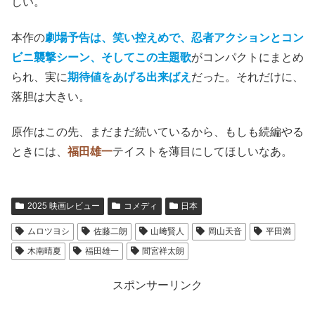
しい。
本作の
劇場予告は、笑い控えめで、忍者アクションとコン
ビニ襲撃シーン、そしてこの主題歌
がコンパクトにまとめ
られ、実に
期待値をあげる出来ばえ
だった。それだけに、
落胆は大きい。
原作はこの先、まだまだ続いているから、もしも続編やる
ときには、
福田雄一
テイストを薄目にしてほしいなあ。
2025 映画レビュー
コメディ
日本
ムロツヨシ
佐藤二朗
山﨑賢人
岡山天音
平田満
木南晴夏
福田雄一
間宮祥太朗
スポンサーリンク