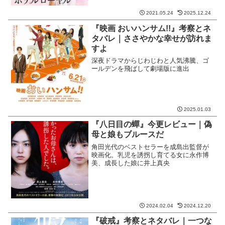
2021.05.24
2025.12.24
『映画 おいハンサム!!』考察とネ
タバレ｜ささやかな幸せが訪れま
すよ
深夜ドラマからじわじわと人気沸騰、ゴ
ールデンを飛ばして劇場版に進出
2025.01.03
『八日目の蟬』今更レビュー｜偽
母と娘もブルースだ
角田光代のベストセラーを成島出監督が
映画化。乳児を誘拐し育てる女に永作博
美、成長した娘に井上真央
2024.02.04
2024.12.20
『破戒』考察とネタバレ｜一つな