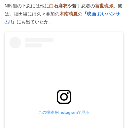
NIN側の下忍には他に
白石麻衣
や若手忍者の
宮世琉弥
。彼
は、福田組には久々参加の
木南晴夏
の
『映画 おいハンサ
ム!!』
にも出ていたか。
この投稿をInstagramで見る