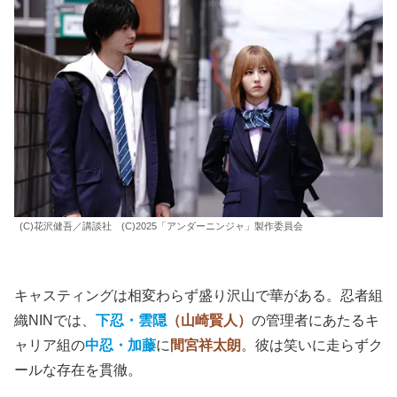
(C)花沢健吾／講談社 (C)2025「アンダーニンジャ」製作委員会
キャスティングは相変わらず盛り沢山で華がある。忍者組
織NINでは、
下忍・雲隠
（山崎賢人）
の管理者にあたるキ
ャリア組の
中忍・加藤
に
間宮祥太朗
。彼は笑いに走らずク
ールな存在を貫徹。