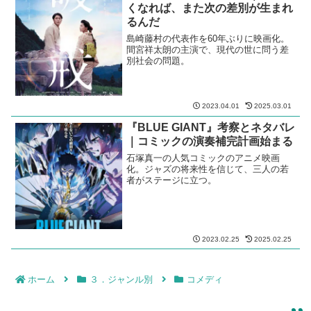
くなれば、また次の差別が生まれ
るんだ
島崎藤村の代表作を60年ぶりに映画化。
間宮祥太朗の主演で、現代の世に問う差
別社会の問題。
2023.04.01
2025.03.01
『BLUE GIANT』考察とネタバレ
｜コミックの演奏補完計画始まる
石塚真一の人気コミックのアニメ映画
化。ジャズの将来性を信じて、三人の若
者がステージに立つ。
2023.02.25
2025.02.25
ホーム
３．ジャンル別
コメディ