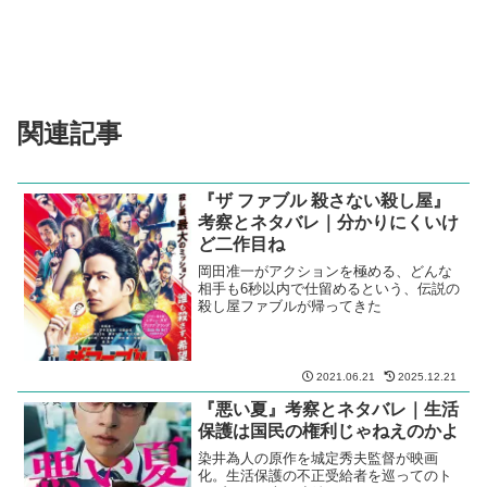
関連記事
『ザ ファブル 殺さない殺し屋』
考察とネタバレ｜分かりにくいけ
ど二作目ね
岡田准一がアクションを極める、どんな
相手も6秒以内で仕留めるという、伝説の
殺し屋ファブルが帰ってきた
2021.06.21
2025.12.21
『悪い夏』考察とネタバレ｜生活
保護は国民の権利じゃねえのかよ
染井為人の原作を城定秀夫監督が映画
化。生活保護の不正受給者を巡ってのト