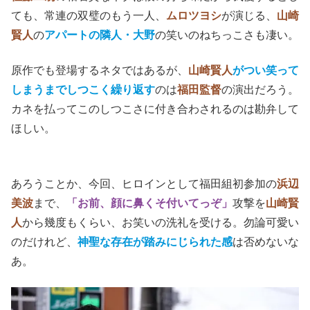
ても、常連の双璧のもう一人、
ムロツヨシ
が演じる、
山崎
賢人
の
アパートの隣人・大野
の笑いのねちっこさも凄い。
原作でも登場するネタではあるが、
山崎賢人
がつい笑って
しまうまでしつこく繰り返す
のは
福田監督
の演出だろう。
カネを払ってこのしつこさに付き合わされるのは勘弁して
ほしい。
あろうことか、今回、ヒロインとして福田組初参加の
浜辺
美波
まで、
「お前、顔に鼻くそ付いてっぞ」
攻撃を
山崎賢
人
から幾度もくらい、お笑いの洗礼を受ける。勿論可愛い
のだけれど、
神聖な存在が踏みにじられた感
は否めないな
あ。