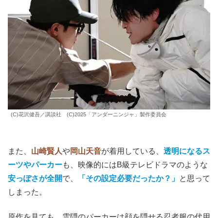
(C)花沢健吾／講談社 (C)2025「アンダーニンジャ」製作委員会
また、
山崎賢人
や
岡山天音
が着用している、
透明になるス
ーツやパーカー
も、映像的にはB級テレビドラマのような
安っぽさが全開
で、
「その設定必要だったか？」
と思って
しまった。
原作を見ても、雲隠のパーカーは顔を隠せる忍者服の代用