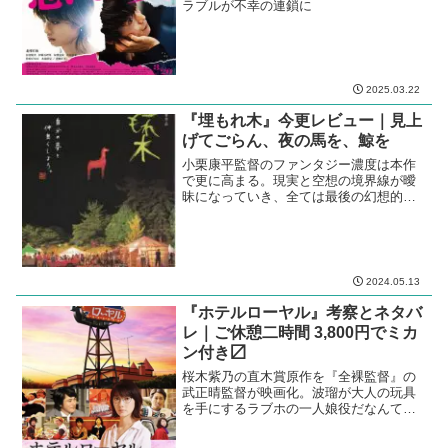
ラブルが不幸の連鎖に
2025.03.22
『埋もれ木』今更レビュー｜見上
げてごらん、夜の馬を、鯨を
小栗康平監督のファンタジー濃度は本作
で更に高まる。現実と空想の境界線が曖
昧になっていき、全ては最後の幻想的な
シーンに収れんする。
2024.05.13
『ホテルローヤル』考察とネタバ
レ｜ご休憩二時間 3,800円でミカ
ン付き〼
桜木紫乃の直木賞原作を『全裸監督』の
武正晴監督が映画化。波瑠が大人の玩具
を手にするラブホの一人娘役だなんて、
想像がつかない。