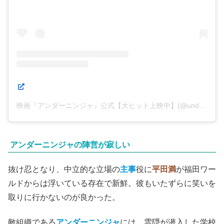
映画『アンダーニンジャ』公式【大ヒット上映中】(@underninja_mv)がシェアした投稿
アンダーニンジャの陣営が寂しい
抜け忍となり、中立的な立場の
主事
役に
平田満
が福田ワー
ルドからは浮いている存在で新鮮。彼もいたずらに笑いを
取りに行かないのが良かった。
敵組織である
アンダーニンジャ
には、雲隠が潜入した学校