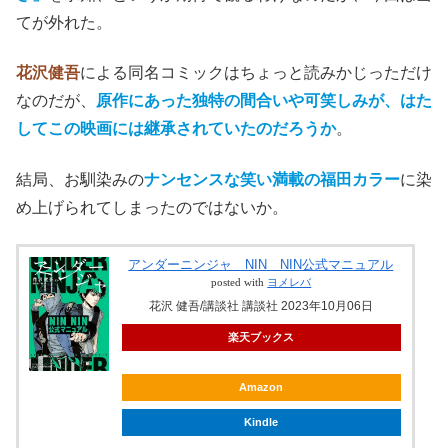
てが外れた。
花沢健吾
による同名コミックはちょっと読みかじっただけ
なのだが、
原作にあった
独特の間合いや可笑しみが、はた
してこの映画には継承されていたのだろうか
。
結局、お馴染みの
ナンセンスな笑い満載の福田カラー
に染
め上げられてしまったのではないか。
アンダーニンジャ NIN NIN公式マニュアル
posted with
ヨメレバ
花沢 健吾/講談社 講談社 2023年10月06日
楽天ブックス
Amazon
Kindle