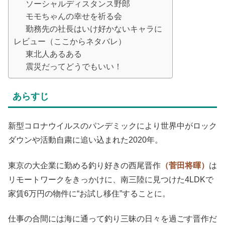
ソーシャルディスタンス野郎
モモちゃんの幸せを祈る会
勤務先の社長はいけ好かないキャラに
レビュー（ここからネタバレ）
東北人あるある
震災だってどうでもいい！
あらすじ
新型コロナウイルスのパンデミックにより世界中がロック
ダウンや活動自粛に追い込まれた2020年。
東京の大企業に勤める釣り好きの西尾晋作
（菅田将暉）
は
リモートワークをきっかけに、南三陸に見つけた4LDKで
家賃6万円の物件に“お試し移住”することに。
仕事の合間には海に通って釣り三昧の日々を過ごす晋作だ