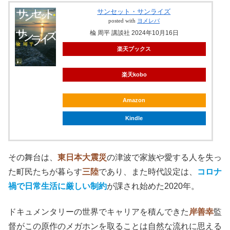
サンセット・サンライズ
posted with
ヨメレバ
楡 周平 講談社 2024年10月16日
楽天ブックス
楽天kobo
Amazon
Kindle
その舞台は、
東日本大震災
の津波で家族や愛する人を失っ
た町民たちが暮らす
三陸
であり、また時代設定は、
コロナ
禍で日常生活に厳しい制約
が課され始めた2020年。
ドキュメンタリーの世界でキャリアを積んできた
岸善幸
監
督がこの原作のメガホンを取ることは自然な流れに思える