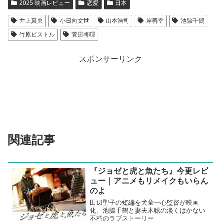
2025 映画レビュー
恋愛
日本
井上真央
小日向文世
山本浩司
岸善幸
池脇千鶴
竹原ピストル
菅田将暉
スポンサーリンク
関連記事
『ジョゼと虎と魚たち』今更レビ
ュー｜アニメもリメイクもいらん
のよ
田辺聖子の短編を犬童一心監督が映画
化。池脇千鶴と妻夫木聡の淡くはかない
不朽のラブストーリー