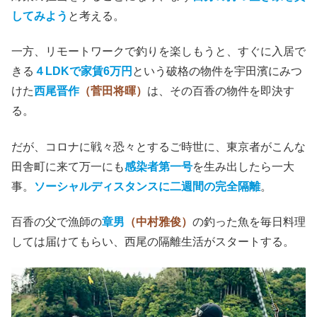
してみよう
と考える。
一方、リモートワークで釣りを楽しもうと、
すぐに入居で
きる
４LDKで家賃6万円
という破格の物件を宇田濱にみつ
けた
西尾晋作
（菅田将暉）
は、その百香の物件を即決す
る。
だが、コロナに戦々恐々とするご時世に、東京者がこんな
田舎町に来て万一にも
感染者第一号
を生み出したら一大
事。
ソーシャルディスタンスに二週間の完全隔離
。
百香の父で漁師の
章男
（中村雅俊）
の釣った魚を毎日料理
しては届けてもらい、西尾の隔離生活がスタートする。