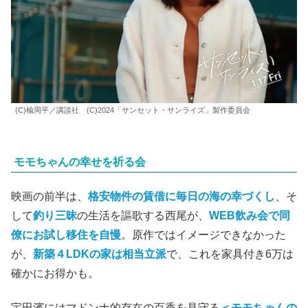
(C)楡周平／講談社 (C)2024「サンセット・サンライズ」製作委員会
モモちゃんの幸せを祈る会
映画の前半は、
格安物件の賃借に毎日の海の幸づくし
、そ
して
釣り三昧
の生活を謳歌する西尾が、
WEB飲み会で同
僚にお試し移住を自慢
。原作ではイメージできなかった
が、
新築４LDKの家は相当立派
で、これを家具付き6万は
確かにお得かも。
宇田濱にはマドンナ的存在の百香を見守る
＜モモちゃんの