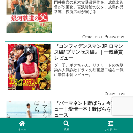
門井慶喜の直木賞受賞原作を、成島出監
督が映画化。宮沢賢治の父を、成島作品
常連、役所広司が演じる
2023.11.21
2024.12.21
『コンフィデンスマンJP ロマン
ス編/ プリンセス編』｜一気通貫
レビュー
ダー子、ボクちゃん、リチャードのお馴
染み人気詐欺ドラマの映画版二編を一気
に辛口本音レビュー。
2021.01.23
『パーマネント野ばら』今更レビ
ュー｜愛情一本！野ばらをプロデ
ュース
吉田大八監督が西原理恵子の原作コミッ
クを実写映画化。パンチパーマ常連客の
ホーム
検索
サイドバー
過激な会話の奥にあるもの