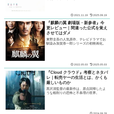
2021.11.19
2025.09.19
『麒麟の翼 劇場版・新参者』今
更レビュー｜間違った公式を覚え
させてはダメ
東野圭吾の人気原作、テレビドラマでお
馴染み加賀恭一郎シリーズの初映画化。
2022.05.03
2025.05.03
『Cloud クラウド』考察とネタバ
レ｜転売ヤーの生活とは、かくも
厳しいものか
黒沢清監督の最新作は、原点回帰したよ
うな粗削りの恐怖と不条理の世界。
2024.09.28