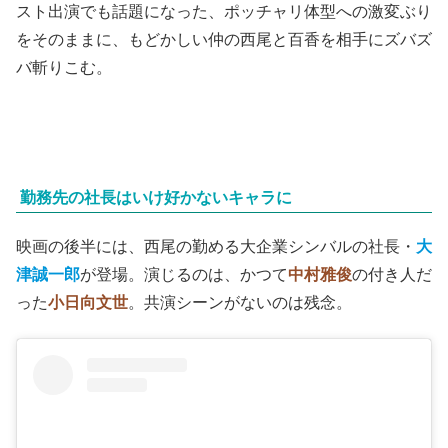
スト出演でも話題になった、ポッチャリ体型への激変ぶり
をそのままに、もどかしい仲の西尾と百香を相手にズバズ
バ斬りこむ。
勤務先の社長はいけ好かないキャラに
映画の後半には、西尾の勤める大企業シンバルの社長・
大
津誠一郎
が登場。
演じるのは、かつて
中村雅俊
の付き人だ
った
小日向文世
。共演シーンがないのは残念。