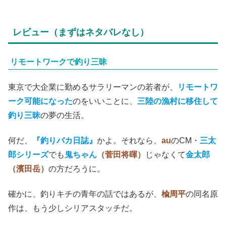
レビュー（まずはネタバレなし）
リモートワークで釣り三昧
東京で大企業に勤めるサラリーマンの若者が、
リモートワ
ーク可能になった
のをいいことに、
三陸の漁村に移住して
釣り三昧
の夢の生活。
何だ、
『釣りバカ日誌』
かよ。それなら、
au
のCM・
三太
郎シリーズ
でも
鬼ちゃん
（菅田将暉）
じゃなくて
金太郎
（濱田岳）
の方だろうに。
確かに、釣りキチの青年の話ではあるが、
楡周平
の同名原
作は、もう少しシリアスタッチだ。