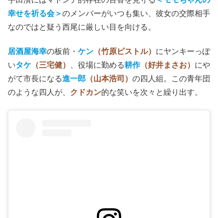
幸せを祈る会＞
のメンバーがいつも集い、彼女の交際相手
なのではと疑う西尾に厳しい目を向ける。
居酒屋海幸
の板前・
ケン
（竹原ピストル）
にヤンキーっぽ
い
タケ
（三宅健）
、役場に勤める
耕作
（好井まさお）
にや
がて市長になる
進一郎
（山本浩司）
の四人組。この青年団
のような四人が、
クドカン
的な笑いを次々と繰り出す。