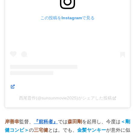
この投稿をInstagramで見る
西尾晋作(@sunsunmovie2025)がシェアした投稿
岸善幸
監督、
『前科者』
では
森田剛
を起用し、今度は
＜剛
健コンビ＞
の
三宅健
とは。でも、
金髪ヤンキー
が意外に似