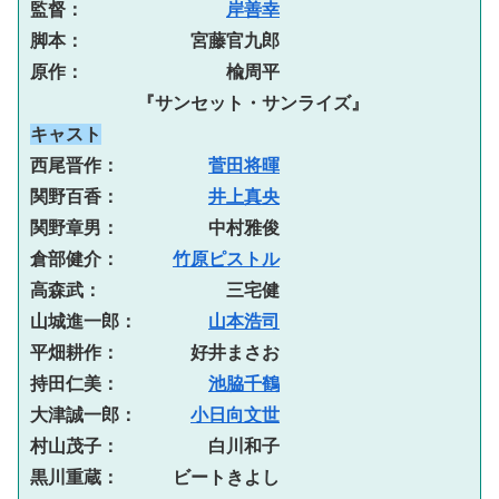
監督：　　　　　　　　
岸善幸
脚本：　　　　　　宮藤官九郎
原作：　　　　　　　　楡周平
『サンセット・サンライズ』
キャスト
西尾晋作：　　　　　
菅田将暉
関野百香：　　　　　
井上真央
関野章男：　　　　　中村雅俊
倉部健介：　　　
竹原ピストル
高森武：　　　　　　　三宅健
山城進一郎：　　　　
山本浩司
平畑耕作：　　　　好井まさお
持田仁美：　　　　　
池脇千鶴
大津誠一郎：　　　
小日向文世
村山茂子：　　　　　白川和子
黒川重蔵：　　　ビートきよし