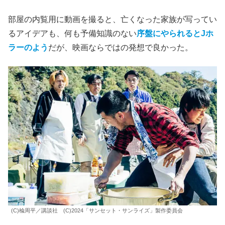
部屋の内覧用に動画を撮ると、亡くなった家族が写ってい
るアイデアも、何も予備知識のない
序盤にやられるとJホ
ラーのよう
だが、映画ならではの発想で良かった。
(C)楡周平／講談社 (C)2024「サンセット・サンライズ」製作委員会