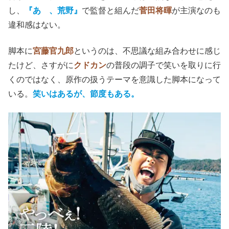
し、
『あゝ、荒野』
で監督と組んだ
菅田将暉
が主演なのも
違和感はない。
脚本に
宮藤官九郎
というのは、不思議な組み合わせに感じ
た
けど
、さすがに
クドカン
の普段の調子で笑いを取りに行
くのではなく、原作の扱うテーマを意識した脚本になって
いる。
笑いはあるが、節度もある。