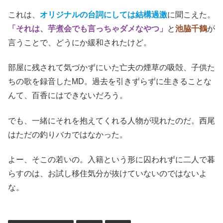
これは、
オリジナルの台詞にしては結構過激
に聞こえた。
「それは、芋煮会でも言っちゃダメなやつ」
と
池脇千鶴
が
言うことで、どうにか緩和されたけど。
部屋に残されて気づかずにいた亡夫の煙草の吸殻、子供た
ちの歌を録音したMD。過去を引きずらずに生きることな
んて、百香にはできないだろう。
でも、一緒にそれを抱えてくれる人物が現れたのだ。西尾
はただの釣りバカではなかった。
よー、そこの若いの。入籍という形に囚われずに二人で暮
らすのは、お試し移住気分が抜けていないのではないよ
な。