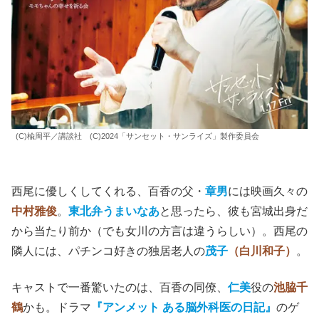
(C)楡周平／講談社 (C)2024「サンセット・サンライズ」製作委員会
西尾に優しくしてくれる、百香の父・
章男
には映画久々の
中村雅俊
。
東北弁うまいなあ
と思ったら、彼も宮城出身だ
から当たり前か（でも女川の方言は違うらしい）。西尾の
隣人には、パチンコ好きの独居老人の
茂子
（白川和子）
。
キャストで一番驚いたのは、百香の同僚、
仁美
役の
池脇千
鶴
かも。ドラマ
『アンメット ある脳外科医の日記』
のゲ