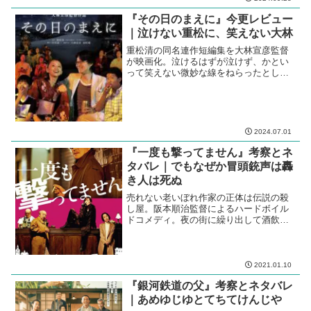
『その日のまえに』今更レビュー
｜泣けない重松に、笑えない大林
重松清の同名連作短編集を大林宣彦監督
が映画化。泣けるはずが泣けず、かとい
って笑えない微妙な線をねらったとしか
思えない作品。
2024.07.01
『一度も撃ってません』考察とネ
タバレ｜でもなぜか冒頭銃声は轟
き人は死ぬ
売れない老いぼれ作家の正体は伝説の殺
し屋。阪本順治監督によるハードボイル
ドコメディ。夜の街に繰り出して酒飲ん
で騒ぎたくなっちゃうからまずい。
2021.01.10
『銀河鉄道の父』考察とネタバレ
｜あめゆじゆとてちてけんじや