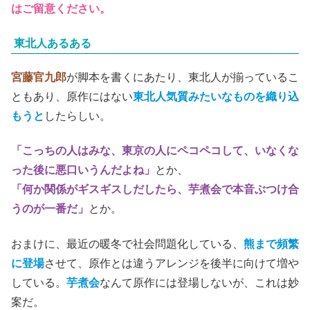
はご留意ください。
東北人あるある
宮藤官九郎
が脚本を書くにあたり、東北人が揃っているこ
ともあり、原作にはない
東北人気質みたいなものを織り込
もうと
したらしい。
「こっちの人はみな、東京の人にペコペコして、いなくな
った後に悪口いうんだよね」
とか、
「何か関係がギスギスしだしたら、芋煮会で本音ぶつけ合
うのが一番だ」
とか。
おまけに、最近の暖冬で社会問題化している、
熊まで頻繁
に登場
させて、原作とは違うアレンジを後半に向けて増や
している。
芋煮会
なんて原作には登場しないが、これは妙
案だ。