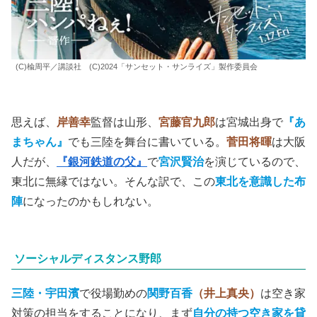
(C)楡周平／講談社 (C)2024「サンセット・サンライズ」製作委員会
思えば、
岸善幸
監督は山形、
宮藤官九郎
は宮城出身で
『あ
まちゃん』
でも三陸を舞台に書いている。
菅田将暉
は大阪
人だが、
『銀河鉄道の父』
で
宮沢賢治
を演じているので、
東北に無縁ではない。そんな訳で、この
東北を意識した布
陣
になったのかもしれない。
ソーシャルディスタンス野郎
三陸・宇田濱
で役場勤めの
関野百香
（井上真央）
は空き家
対策の担当をすることになり、まず
自分の持つ空き家を貸