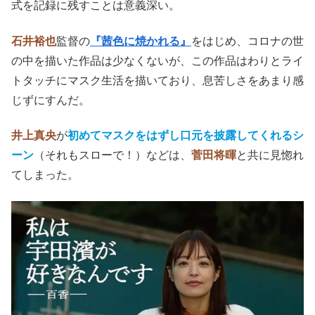
式を記録に残すことは意義深い。
石井裕也
監督の
『茜色に焼かれる』
をはじめ、コロナの世
の中を描いた作品は少なくないが、この作品はわりとライ
トタッチにマスク生活を描いており、息苦しさをあまり感
じずにすんだ。
井上真央
が
初めてマスクをはずし口元を披露してくれるシ
ーン
（それもスローで！）などは、
菅田将暉
と共に見惚れ
てしまった。