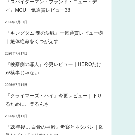
『スパイダーマン：ブランド・ニュー・デ
イ』MCU一気通貫レビュー38
2026年7月31日
『キングダム 魂の決戦』一気通貫レビュー⑤
｜絶体絶命をくつがえす
2026年7月17日
『検察側の罪人』今更レビュー｜HEROだけ
が検事じゃない
2026年7月14日
『クライマーズ・ハイ』今更レビュー｜下り
るために、登るんさ
2026年7月11日
『28年後… 白骨の神殿』考察とネタバレ｜凶