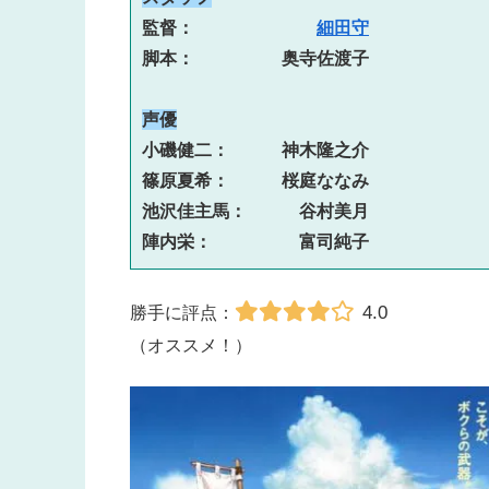
監督：　　　　　　　
細田守
脚本：　　　　　奥寺佐渡子
声優
小磯健二：　　　神木隆之介

篠原夏希：　　　桜庭ななみ

池沢佳主馬：　　　谷村美月

陣内栄：　　　　　富司純子
4.0
勝手に評点：
（オススメ！）