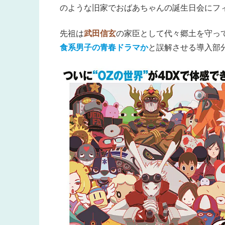
のような旧家でおばあちゃんの誕生日会にフ
先祖は
武田信玄
の家臣として代々郷土を守っ
食系男子の青春ドラマか
と誤解させる導入部