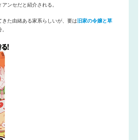
ィアンセだと紹介される。
てきた由緒ある家系らしいが、要は
旧家の令嬢と草
分。