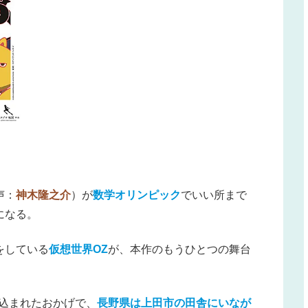
声：
神木隆之介
）が
数学オリンピック
でいい所まで
になる。
をしている
仮想世界OZ
が、本作のもうひとつの舞台
込まれたおかげで、
長野県は上田市の田舎にいなが