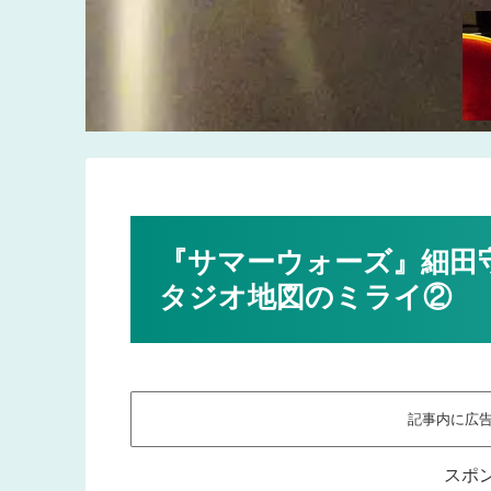
『サマーウォーズ』細田
タジオ地図のミライ②
記事内に広
スポ