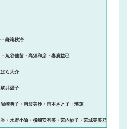
留香・水野小論・横嶋安有美・宮内妙子・宮城芙美乃・中村梨