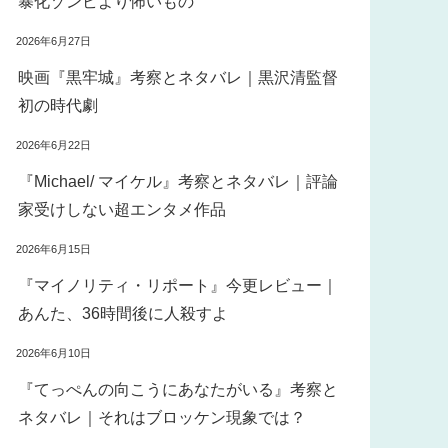
暴化ゾンビより怖いもの
2026年6月27日
映画『黒牢城』考察とネタバレ｜黒沢清監督
初の時代劇
2026年6月22日
『Michael/ マイケル』考察とネタバレ｜評論
家受けしない超エンタメ作品
2026年6月15日
『マイノリティ・リポート』今更レビュー｜
あんた、36時間後に人殺すよ
2026年6月10日
『てっぺんの向こうにあなたがいる』考察と
那・桑原由樹
ネタバレ｜それはブロッケン現象では？