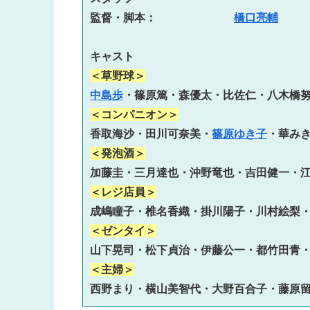
監督・脚本：　　　　　　　
橋口亮輔
＜草野球＞
中島歩
＜コンパニオン＞
香取海沙・田川可奈美・
篠原ゆき子
＜発泡酒＞
＜レジ店員＞
＜ゼンタイ＞
＜主婦＞
西野まり・横山美智代・大野百合子・藤原