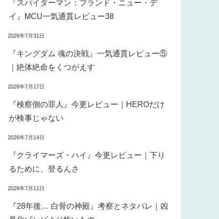
『スパイダーマン：ブランド・ニュー・デ
イ』MCU一気通貫レビュー38
2026年7月31日
『キングダム 魂の決戦』一気通貫レビュー⑤
｜絶体絶命をくつがえす
2026年7月17日
『検察側の罪人』今更レビュー｜HEROだけ
が検事じゃない
2026年7月14日
『クライマーズ・ハイ』今更レビュー｜下り
るために、登るんさ
2026年7月11日
『28年後… 白骨の神殿』考察とネタバレ｜凶