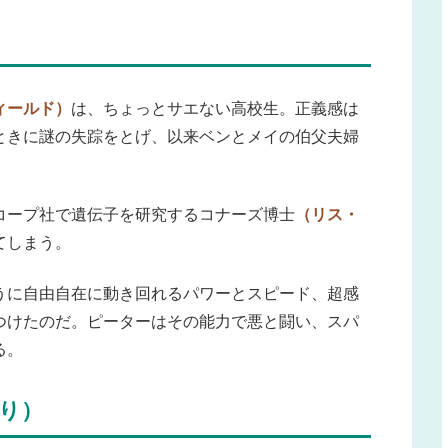
ィールド）
は、ちょっとサエない高校生。正義感は
ときに謎の失踪をとげ、以来ベンとメイの伯父夫婦
コープ社で遺伝子を研究するコナーズ博士
（リス・
てしまう。
うに自由自在に動き回れるパワーとスピード、超感
つけたのだ。ピーターはその能力で悪と闘い、スパ
る。
り）