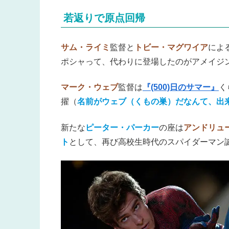
若返りで原点回帰
サム・ライミ
監督と
トビー・マグワイア
によ
ポシャって、代わりに登場したのがアメイジ
マーク・ウェブ
監督は
『(500)日のサマー』
く
擢（
名前がウェブ（くもの巣）だなんて、出
新たな
ピーター・パーカー
の座は
アンドリュ
ト
として、再び高校生時代のスパイダーマン