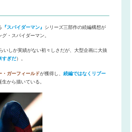
る
『スパイダーマン』
シリーズ三部作の続編構想が
ング・スパイダーマン。
らいしか実績がない初々しさだが、大型企画に大抜
来すぎだ
）。
ー・ガーフィールド
が獲得し、
続編ではなくリブー
誕生から描いている。