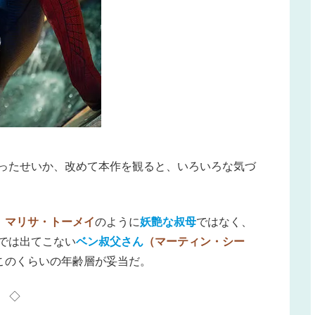
ったせいか、改めて本作を観ると、いろいろな気づ
、
マリサ・トーメイ
のように
妖艶な叔母
ではなく、
版では出てこない
ベン叔父さん
（マーティン・シー
このくらいの年齢層が妥当だ。
◇