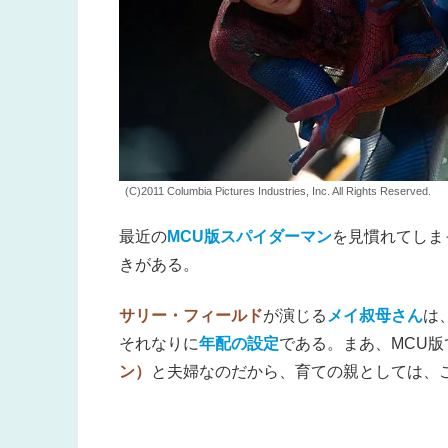
(C)2011 Columbia Pictures Industries, Inc. All Rights Reserved.
最近の
MCU版スパイダーマン
を見慣れてしま
きがある。
サリー・フィールド
が演じる
メイ叔母さん
は
それなりに
年配の設定
である。まあ、MCU
ン）
と夫婦なのだから、育ての親としては、