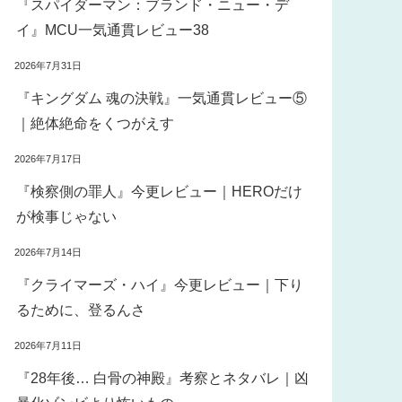
『スパイダーマン：ブランド・ニュー・デ
イ』MCU一気通貫レビュー38
2026年7月31日
『キングダム 魂の決戦』一気通貫レビュー⑤
｜絶体絶命をくつがえす
2026年7月17日
『検察側の罪人』今更レビュー｜HEROだけ
が検事じゃない
2026年7月14日
『クライマーズ・ハイ』今更レビュー｜下り
るために、登るんさ
2026年7月11日
『28年後… 白骨の神殿』考察とネタバレ｜凶