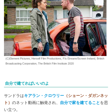
(C)Element Pictures, Herself Film Productions, Fís Eireann/Screen Ireland, British
Broadcasting Corporation, The British Film Institute 2020
自分で建てればいいのよ
サンドラは
キアラン・クロウリー
（ショーン・ダガンネッ
ト）
のネット動画に触発され、
自分で家を建てること
を思
い立つ。