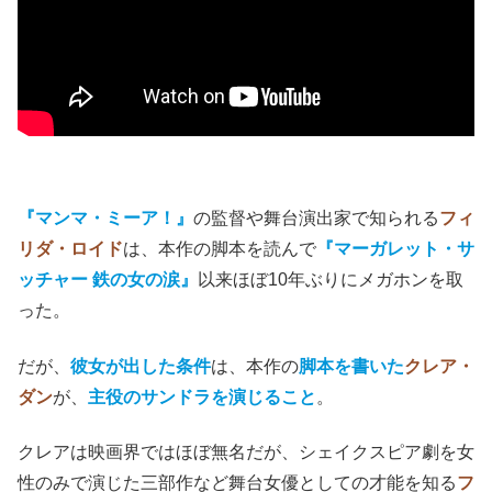
『マンマ・ミーア！』
の監督や舞台演出家で知られる
フィ
リダ・ロイド
は、本作の脚本を読んで
『マーガレット・サ
ッチャー 鉄の女の涙』
以来ほぼ10年ぶりにメガホンを取
った。
だが、
彼女が出した条件
は、本作の
脚本を書いた
クレア・
ダン
が、
主役のサンドラを演じること
。
クレアは映画界ではほぼ無名だが、シェイクスピア劇を女
性のみで演じた三部作など舞台女優としての才能を知る
フ