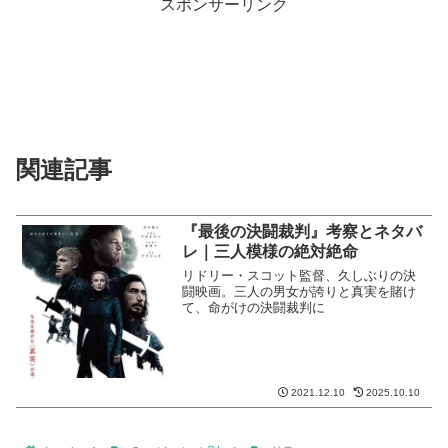
スポンサーリンク
関連記事
『最後の決闘裁判』考察とネタバ
レ｜三人模様の絶対絶命
リドリー・スコット監督、久しぶりの決
闘映画。三人の男女が誇りと真実を賭け
て、命がけの決闘裁判に
2021.12.10
2025.10.10