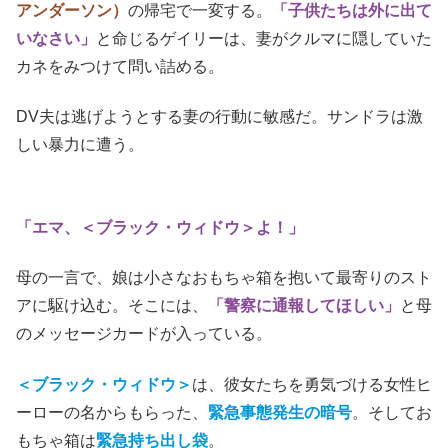
アンダーソン）
の帰宅で一変する。
「子供たちは外に出て
いなさい」
と命じるゲイリーは、妻がクルマに隠していた
カネをみつけて問い詰める。
DV夫は逃げようとする妻の行動に敏感だ。サンドラは激
しい暴力に遭う。
「エマ、＜ブラック・ウィドウ＞よ！」
母の一言で、娘は小さなおもちゃ箱を抱いて最寄りのスト
アに駆け込む。そこには、
「警察に通報してほしい」
と母
のメッセージカードが入っている。
＜ブラック・ウィドウ＞
は、彼女たちを勇気づける女性ヒ
ーローの名からもらった、
緊急事態発生の暗号
。そしてお
もちゃ箱は
緊急持ち出し袋
。