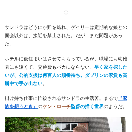
◇
サンドラはどうにか難を逃れ、ゲイリーは定期的な娘との
面会以外は、接近を禁止された。だが、まだ問題があっ
た。
ホテルに仮住まいはさせてもらっているが、職場にも幼稚
園にも遠くて、交通費もバカにならない。
早く家を探した
いが、公的支援は何百人の順番待ち。ダブリンの家賃も高
騰中で手が出ない
。
掛け持ち仕事に忙殺されるサンドラの生活苦。まるで
『家
族を想うとき』
の
ケン・ローチ
監督の描く世界
のようだ。