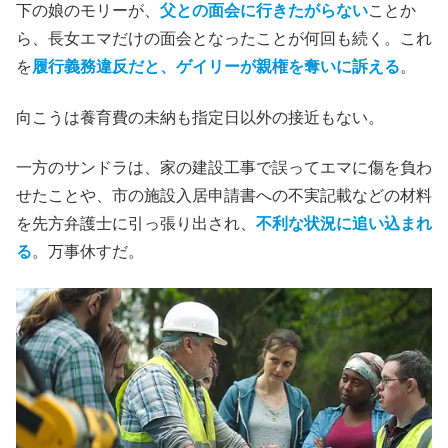
下の娘のモリーが、
父との面会に行きたがらない
ことか
ら、長女エマだけの面会となったことが何回も続く。これ
を
履行義務違反だと、ゲイリーが親権を奪いに訴える
。
向こうは養育費の未納も指定日以外の接近もない。
一方のサンドラは、家の建設工事で誤ってエマに傷を負わ
せたことや、市の施設入居申請書への不実記載などの材料
を先方弁護士に引っ張り出され、
不利な状況に追い込まれ
る
。万事休すだ。