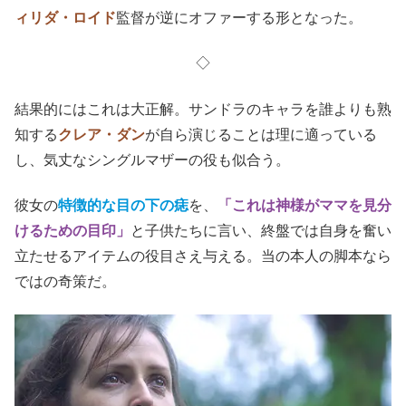
ィリダ・ロイド
監督が逆にオファーする形となった。
◇
結果的にはこれは大正解。サンドラのキャラを誰よりも熟
知する
クレア・ダン
が自ら演じることは理に適っている
し、気丈なシングルマザーの役も似合う。
彼女の
特徴的な目の下の痣
を、
「これは神様がママを見分
けるための目印」
と子供たちに言い、終盤では自身を奮い
立たせるアイテムの役目さえ与える。当の本人の脚本なら
ではの奇策だ。