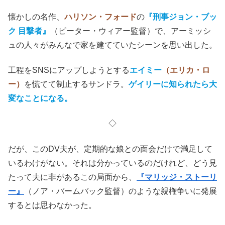
懐かしの名作、
ハリソン・フォード
の
『刑事ジョン・ブッ
ク 目撃者』
（ピーター・ウィアー監督）で、アーミッシ
ュの人々がみんなで家を建てていたシーンを思い出した。
工程をSNSにアップしようとする
エイミー
（エリカ・ロ
ー）
を慌てて制止するサンドラ。
ゲイリーに知られたら大
変なことになる。
◇
だが、このDV夫が、定期的な娘との面会だけで満足して
いるわけがない。それは分かっているのだけれど、どう見
たって夫に非があるこの局面から、
『マリッジ・ストーリ
ー』
（ノア・バームバック監督）のような親権争いに発展
するとは思わなかった。