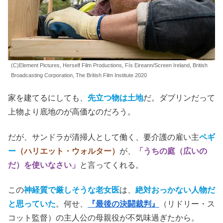
(C)Element Pictures, Herself Film Productions, Fís Eireann/Screen Ireland, British
Broadcasting Corporation, The British Film Institute 2020
家を建てるにしても、
先立つ物は土地
だ。ダブリンだって
上物より底地のが高価なのだろう。
だが、サンドラが清掃人として働く、要介護の雇い主
ペギ
ー
（ハリエット・ウォルター）
が、
「うちの庭（広いの
だ）を使いなさい」
と言ってくれる。
この
神経質で厳しそうな老女医
は、
絶対おっかない人物だ
と思っていた
。何せ、
『最後の決闘裁判』
（リドリー・ス
コット監督）の主人公の母親役が不気味過ぎたから。