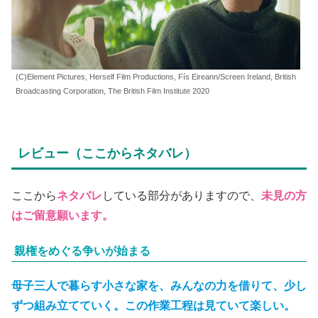
(C)Element Pictures, Herself Film Productions, Fís Eireann/Screen Ireland, British
Broadcasting Corporation, The British Film Institute 2020
レビュー（ここからネタバレ）
ここから
ネタバレ
している部分がありますので、
未見の方
はご留意願います。
親権をめぐる争いが始まる
母子三人で暮らす小さな家を、みんなの力を借りて、
少し
ずつ組み立てていく。この作業工程は見ていて楽しい。