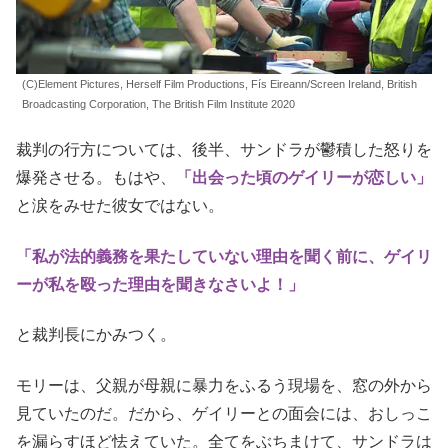
(C)Element Pictures, Herself Film Productions, Fís Eireann/Screen Ireland, British
Broadcasting Corporation, The British Film Institute 2020
裁判の行方については、後半、サンドラが鬱積した怒りを
爆発させる。もはや、
「出会った頃のゲイリーが恋しい」
と涙をみせた彼女ではない。
「私が法的義務を果たしていない理由を聞く前に、ゲイリ
ーが私を殴った理由を聞きなさいよ！」
と裁判長にかみつく。
モリーは、父親が母親に暴力をふるう現場を、窓の外から
見ていたのだ。だから、ゲイリーとの面会には、おしっこ
を漏らすほど怯えていた。全てをぶちまけて、サンドラは