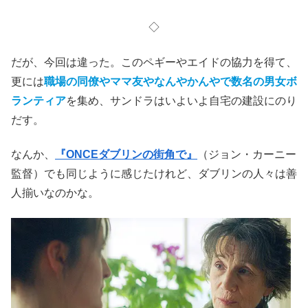
◇
だが、今回は違った。このペギーやエイドの協力を得て、
更には
職場の同僚やママ友やなんやかんやで数名の男女ボ
ランティア
を集め、サンドラはいよいよ自宅の建設にのり
だす。
なんか、
『ONCEダブリンの街角で』
（ジョン・カーニー
監督）でも同じように感じたけれど、ダブリンの人々は善
人揃いなのかな。