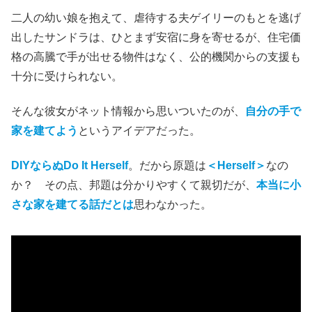
二人の幼い娘を抱えて、虐待する夫ゲイリーのもとを逃げ
出したサンドラは、ひとまず安宿に身を寄せるが、住宅価
格の高騰で手が出せる物件はなく、公的機関からの支援も
十分に受けられない。
そんな彼女がネット情報から思いついたのが、
自分の手で
家を建てよう
というアイデアだった。
DIYならぬDo It Herself
。だから原題は
＜Herself＞
なの
か？ その点、邦題は分かりやすくて親切だが、
本当に小
さな家を建てる話だとは
思わなかった。