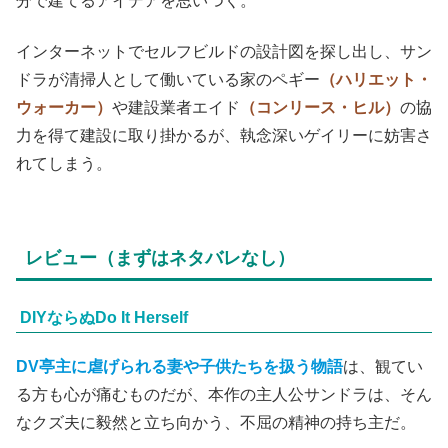
分で建てるアイデアを思いつく。
インターネットでセルフビルドの設計図を探し出し、サン
ドラが清掃人として働いている家のペギー
（ハリエット・
ウォーカー）
や建設業者エイド
（コンリース・ヒル）
の協
力を得て建設に取り掛かるが、執念深いゲイリーに妨害さ
れてしまう。
レビュー（まずはネタバレなし）
DIYならぬDo It Herself
DV亭主に虐げられる妻や子供たちを扱う物語
は、観てい
る方も心が痛むものだが、本作の主人公サンドラは、そん
なクズ夫に毅然と立ち向かう、不屈の精神の持ち主だ。