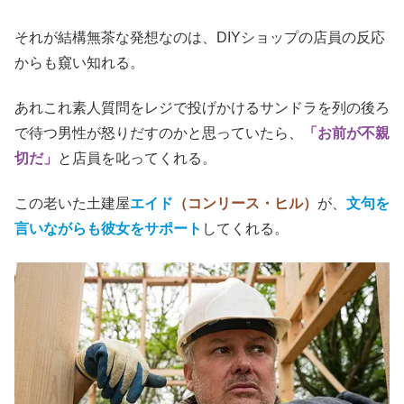
それが結構無茶な発想なのは、DIYショップの店員の反応
からも窺い知れる。
あれこれ素人質問をレジで投げかけるサンドラを列の後ろ
で待つ男性が怒りだすのかと思っていたら、
「お前が不親
切だ」
と店員を叱ってくれる。
この老いた土建屋
エイド
（コンリース・ヒル）
が、
文句を
言いながらも彼女をサポート
してくれる。