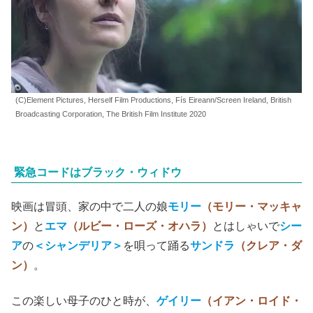
(C)Element Pictures, Herself Film Productions, Fís Eireann/Screen Ireland, British
Broadcasting Corporation, The British Film Institute 2020
緊急コードはブラック・ウィドウ
映画は冒頭、家の中で二人の娘
モリー
（モリー・マッキャ
ン）
と
エマ
（ルビー・ローズ・オハラ）
とはしゃいで
シー
ア
の
＜シャンデリア＞
を唄って踊る
サンドラ
（クレア・ダ
ン）
。
この楽しい母子のひと時が、
ゲイリー
（イアン・ロイド・