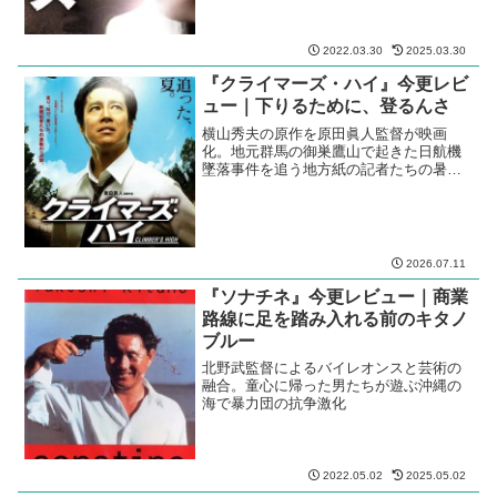
2022.03.30
2025.03.30
『クライマーズ・ハイ』今更レビ
ュー｜下りるために、登るんさ
横山秀夫の原作を原田眞人監督が映画
化。地元群馬の御巣鷹山で起きた日航機
墜落事件を追う地方紙の記者たちの暑い
夏
2026.07.11
『ソナチネ』今更レビュー｜商業
路線に足を踏み入れる前のキタノ
ブルー
北野武監督によるバイレオンスと芸術の
融合。童心に帰った男たちが遊ぶ沖縄の
海で暴力団の抗争激化
2022.05.02
2025.05.02