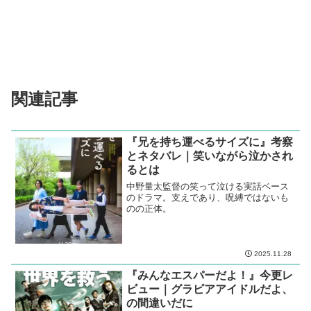
関連記事
『兄を持ち運べるサイズに』考察
とネタバレ｜笑いながら泣かされ
るとは
中野量太監督の笑って泣ける実話ベース
のドラマ。支えであり、呪縛ではないも
のの正体。
2025.11.28
『みんなエスパーだよ！』今更レ
ビュー｜グラビアアイドルだよ、
の間違いだに