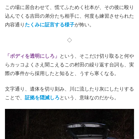
この場に居合わせて、慌てふためく社本が、その後に殴り
込んでくる吉田の弟分たち相手に、何度も練習させられた
内容通り
たくみに証言する様子
が怖い。
◇
「ボディを透明にしろ」
という、そこだけ切り取ると何や
らカッコよくさえ聞こえるこの村田の繰り返す台詞も、実
際の事件から採用したと知ると、うすら寒くなる。
文字通り、遺体を切り刻み、川に流したり灰にしたりする
ことで、
証拠を隠滅しろ
という、意味なのだから。