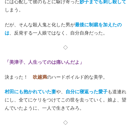
には心配して彼のもとに駆け寄った
妙子までも刺し殺して
しまう。
だが、そんな殺人鬼と化した男が
最後に制裁を加えたの
は
、反発する一人娘ではなく、自分自身だった。
◇
「美津子、人生ってのは痛いんだよ」
決まった！
吹越満
のハードボイルド的な美学。
村田にも抱かれていた妻
や、
自分に寝返った愛子
も道連れ
にし、全てにケリをつけてこの世を去っていく。娘よ、望
んでいたように、一人で生きてみろ。
◇