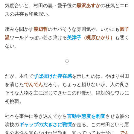
気度合いと、村田の妻・愛子役の
黒沢あすか
の狂気とエロ
スの共存も印象深い。
凄みを聞かす
渡辺哲
のヤバそうな雰囲気や、いかにも
園子
温
ワールドっぽい若さ弾ける
美津子
（梶原ひかり）
も悪く
ない。
◇
だが、本作で
ずば抜けた存在感
を示したのは、やはり村田
を演じた
でんでん
だろう。ちょっと頼りないが、人の良さ
そうな人物を主に演じてきたこの俳優が、絶対的なワルに
初挑戦。
社本を事件に巻き込んでから
言動や態度を豹変
させる彼の
演技の
ギャップの大きさに戦慄
が走る。この村田という悪
党の本性を知らなければ尚更、知っていても十分に、
でん