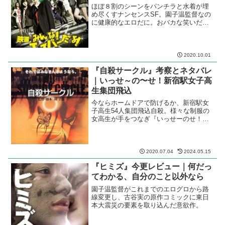
ほぼ８割のシーンをパンチラと水着が埋
め尽くすナンセンスSF。園子温監督なの
に健康的なエロだに。おバカな笑いだら
けの突き抜けたくだらなさがいい。
2020.10.01
『自殺サークル』考察とネタバレ
｜いっせ～の〜せ！新宿駅女子高
生集団飛込
今ならホームドアで防げるか、新宿駅女
子高生54人集団飛込自殺。様々な制服の
女高生が手をつなぎ『いっせーのせ！』
こんな映画、公開していいのかと心配に
なる。
2020.07.04
2024.05.15
『ヒミズ』今更レビュー｜何だっ
てわかる、自分のこと以外なら
園子温監督がこれまでのエログロから路
線変更し、古谷実の原作コミックに東日
本大震災の要素を取り込んだ意欲作。