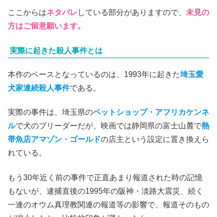
ここからは
ネタバレ
している部分がありますので、
未見の
方はご留意願います。
実際に起きた殺人事件とは
本作のベースとなっているのは、1993年に起きた
埼玉愛
犬家連続殺人事件
である。
実際の事件は、埼玉県の
ペットショップ・アフリカケンネ
ル
で犬のブリーダーだが、映画では静岡県の富士山麓で
熱
帯魚店アマゾン・ゴールド
の店主という設定に置き換えら
れている。
もう30年近く前の事件で正直あまり報道された時の記憶
もないが、逮捕直後の1995年の阪神・淡路大震災、続く
一連のオウム真理教関連の報道等の影響で、報道そのもの