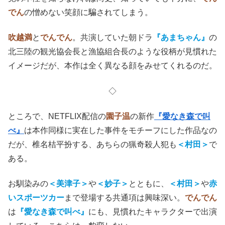
でん
の憎めない笑顔に騙されてしまう。
吹越満
と
でんでん
。共演していた朝ドラ
『あまちゃん』
の
北三陸の観光協会長と漁協組合長のような役柄が見慣れた
イメージだが、本作は全く異なる顔をみせてくれるのだ。
◇
ところで、NETFLIX配信の
園子温
の新作
『愛なき森で叫
べ』
は本作同様に実在した事件をモチーフにした作品なの
だが、椎名桔平扮する、あちらの猟奇殺人犯も
＜村田＞
で
ある。
お馴染みの
＜美津子＞
や
＜妙子＞
とともに、
＜村田＞
や
赤
いスポーツカー
まで登場する共通項は興味深い。
でんでん
は
『愛なき森で叫べ』
にも、見慣れたキャラクターで出演