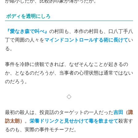
が縮小したか、比較的印象が薄かったか。
ボディを透明にしろ
『愛なき森で叫べ』
の村田も、本作の村田も、口八丁手八
丁で周囲の人々を
マインドコントロールする術に長けて
い
る。
事件を冷静に傍観できれば、なぜそんなことが起きるの
か、となるのだろうが、当事者の心理状態は通常ではない
のだろう。
◇
最初の殺人は、投資話のターゲットの一人だった
吉田
（諏
訪太朗）
。
栄養ドリンクと見せかけて毒を飲ませて
殺害す
るのも、実際の事件モチーフだ。