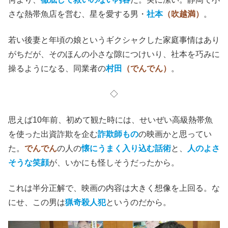
さな熱帯魚店を営む、星を愛する男・
社本
（吹越満）
。
若い後妻と年頃の娘というギクシャクした家庭事情はあり
がちだが、そのほんの小さな隙につけいり、社本を巧みに
操るようになる、同業者の
村田
（でんでん）
。
◇
思えば10年前、初めて観た時には、せいぜい高級熱帯魚
を使った出資詐欺を企む
詐欺師もの
の映画かと思ってい
た。
でんでん
の人の
懐にうまく入り込む話術
と、
人のよさ
そうな笑顔
が、いかにも怪しそうだったから。
これは半分正解で、映画の内容は大きく想像を上回る。な
にせ、この男は
猟奇殺人犯
というのだから。