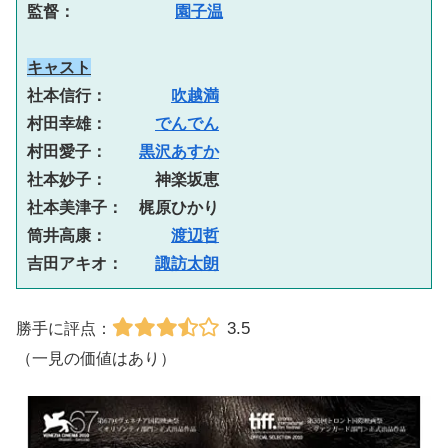
監督： 　　　 　　
園子温
キャスト
社本信行：　　　　
吹越満
村田幸雄：　　　
でんでん
村田愛子：　　
黒沢あすか
社本妙子：　　　神楽坂恵
社本美津子：　梶原ひかり
筒井高康：　　　　
渡辺哲
吉田アキオ：　　
諏訪太朗
3.5
勝手に評点：
（一見の価値はあり）