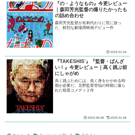
『の・ようなもの』今更レビュー
｜森田芳光監督の撮りたかったも
の詰め合わせ
森田芳光監督が名刺代わりに世に放っ
た、鮮烈な劇場用映画デビュー作
2025.01.04
『TAKESHIS’』『監督・ばんざ
い！』今更レビュー｜高く跳ぶ前
にしゃがめ
高く跳ぶためには、低く身をかがめる時
期が必要だ。北野監督苦悩の時期に撮ら
れた暗黒コメディ２作
2023.08.08
2025.01.08