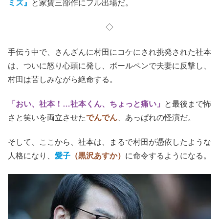
ミズ』
と家賃三部作にフル出場だ。
◇
手伝う中で、さんざんに村田にコケにされ挑発された社本
は、ついに怒り心頭に発し、ボールペンで夫妻に反撃し、
村田は苦しみながら絶命する。
「おい、社本！…社本くん、ちょっと痛い」
と最後まで怖
さと笑いを両立させた
でんでん
、あっぱれの怪演だ。
そして、ここから、社本は、まるで村田が憑依したような
人格になり、
愛子
（黒沢あすか）
に命令するようになる。