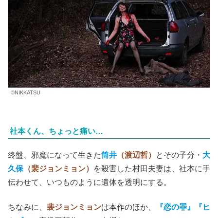
©NIKKATSU
社本くん、ちょっと痛い…
終盤、邪魔になって生きた
筒井
（渡辺哲）
とその子分・
大
久保
（裴ジョンミョン）
を殺害した村田夫妻は、社本に手
伝わせて、いつものように遺体を透明にする。
ちなみに、
裴ジョンミョン
は本作のほか、
『恋の罪』『ヒ