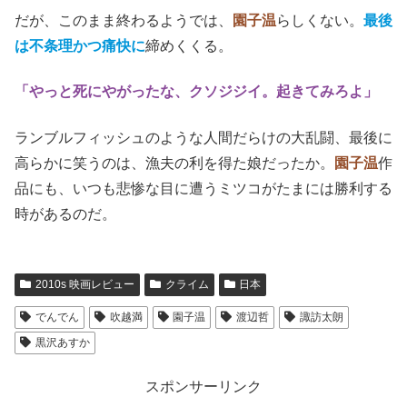
だが、このまま終わるようでは、
園子温
らしくない。
最後
は不条理かつ痛快に
締めくくる。
「やっと死にやがったな、クソジジイ。起きてみろよ」
ランブルフィッシュのような人間だらけの大乱闘、最後に
高らかに笑うのは、漁夫の利を得た娘だったか。
園子温
作
品にも、いつも悲惨な目に遭うミツコがたまには勝利する
時があるのだ。
2010s 映画レビュー
クライム
日本
でんでん
吹越満
園子温
渡辺哲
諏訪太朗
黒沢あすか
スポンサーリンク