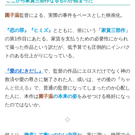
ここから家賃三部作なるものが始まった
園子温
監督による、実際の事件をベースとした映画化。
『恋の罪』『ヒミズ』
とともに、俗にいう
「家賃三部作」
の第1作目にあたる。家賃を支払うための必要性にかられ
て撮った作品という訳だが、低予算でも圧倒的にインパク
トのある仕上がりになっている。
『愛のむきだし』
で、監督の作品にエロスだけでなく神の
救済や愛の尊さに魅了された人、或いは、その後の
『ちゃ
んと伝える』
で、普通の監督になってしまったのか心配し
た人に、本作は
園子温
の本来の姿
をみせつける格好になっ
たのではないか。
◇
何より、
徹底して救いのない内容
だ。実に潔い。静岡で小