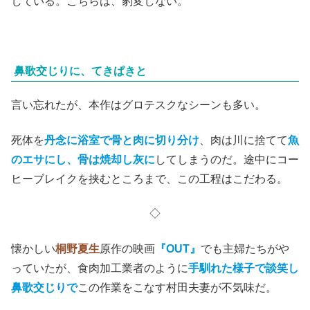
している。こちらは、豹変しない。
鼻歌交じりに、てきぱきと
言い忘れたが、本作はグロテスクなシーンも多い。
死体を
丹念に浴室で骨と肉に切り分け
、肉は川に捨てて
魚
のエサにし、骨は焼却し灰に
してしまうのだ。途中にコー
ヒーブレイクを挟むところまで、この工程はこだわる。
◇
懐かしい
桐野夏生
原作の映画
『OUT』
でも主婦たちがや
っていたが、食肉加工業者のように
手馴れた様子で談笑し
鼻歌交じりで
この作業をこなす村田夫妻が不気味だ。