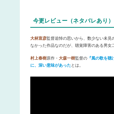
今更レビュー（ネタバレあり）
大林宣彦
監督追悼の思いから、数少ない未見
なかった作品なのだが、聴覚障害のある男女
村上春樹
原作・
大森一樹
監督の
『風の歌を聴
に、深い意味があった
とは。