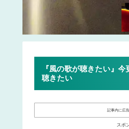
『風の歌が聴きたい』今
聴きたい
記事内に広
スポ