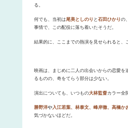
る。
何でも、当初は
尾美としのり
と
石田ひかり
の
事情で、この配役に落ち着いたそうだ。
結果的に、ここまでの熱演を見せられると、
映画は、まじめに二人の出会いからの恋愛を
るものの、奇をてらう部分は少ない。
演出についても、いつもの
大林監督
カラー全
勝野洋
や
入江若葉、林泰文、峰岸徹、高橋か
気づかないほどだ。