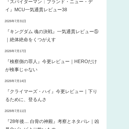
『スパイダーマン：ブランド・ニュー・デ
イ』MCU一気通貫レビュー38
2026年7月31日
『キングダム 魂の決戦』一気通貫レビュー⑤
｜絶体絶命をくつがえす
2026年7月17日
『検察側の罪人』今更レビュー｜HEROだけ
が検事じゃない
2026年7月14日
『クライマーズ・ハイ』今更レビュー｜下り
るために、登るんさ
2026年7月11日
『28年後… 白骨の神殿』考察とネタバレ｜凶