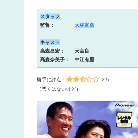
スタッフ
監督：　　　　
大林宣彦
キャスト
高森昌宏：　　天宮良　　
高森奈美子：　中江有里
2.5
勝手に評点：
（悪くはないけど）