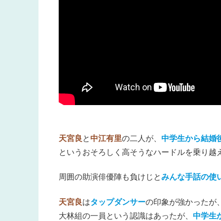
天宮良
と
中江有里
の二人
が、
中学生から結婚
というおそろしく高そうなハードルを乗り越
周囲の助演俳優陣も負けじと
みんな手話の使
天宮良
は
タップダンサー
の印象が強かったが
大林組の一員という認識はあったが、
中学生