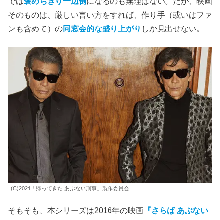
では
褒めちぎり一辺倒
になるのも無理はない。だが、映画
そのものは、厳しい言い方をすれば、作り手（或いはファ
ンも含めて）の
同窓会的な盛り上がり
しか見出せない。
(C)2024「帰ってきた あぶない刑事」製作委員会
そもそも、本シリーズは2016年の映画
『さらば あぶない