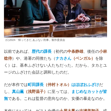
(C)2024「帰ってきた あぶない刑事」製作委員会
以前であれば、
歴代の課長
（初代の
中条静雄
、後任の
小林
稔侍
）や、港署の同僚たち（
ナカさん
（ベンガル）
を除
く）は、基本ふざけない人たちだった。だから、タカとユ
ージのふざけた会話と調和したのだ。
だが本作では
町田課長
（仲村トオル）
はほぼおふざけ
だ
し、
真山薫
（浅野温子）
に至っては、
まじめなカットが皆
無
である。これは監督の意向なのか、女優の暴走なのか。
本作においては、ゲスト女優の
土屋太鳳
や
吉瀬美智子
、或