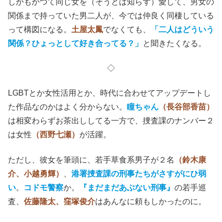
しかもかつて同じ女を（そうとは知らず）愛して、男女の
関係まで持っていた男二人が、今では仲良く同棲している
って構図になる。
土屋太鳳
でなくても、
「二人はどういう
関係？ひょっとして好き合ってる？」
と聞きたくなる。
◇
LGBTとか女性活用とか、時代に合わせてアップデートし
た作品なのかはよく分からない。
瞳ちゃん
（長谷部香苗）
は相変わらずお茶出ししてる一方で、捜査課のナンバー２
は女性
（西野七瀬）
が活躍。
ただし、彼女を筆頭に、若手草食系男子が２名
（鈴木康
介、小越勇輝）
、
港署捜査課の刑事たちがさすがにひ弱
い
。
コドモ警察
か。
『まだまだあぶない刑事』
の若手巡
査、
佐藤隆太、窪塚俊介
はあんなに頼もしかったのに。