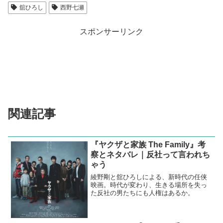
舘ひろし
西野七瀬
スポンサーリンク
関連記事
『ヤクザと家族 The Family』考
察とネタバレ｜反社って言われち
ゃう
綾野剛と舘ひろしによる、新時代の任侠
映画。時代が変わり、生きる場所を失っ
た反社の男たちにも人権はあるか。