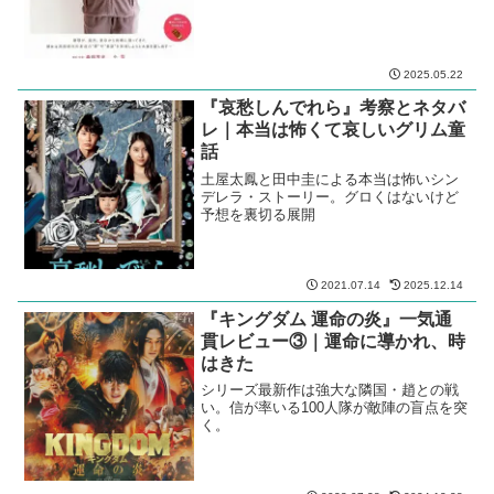
2025.05.22
『哀愁しんでれら』考察とネタバ
レ｜本当は怖くて哀しいグリム童
話
土屋太鳳と田中圭による本当は怖いシン
デレラ・ストーリー。グロくはないけど
予想を裏切る展開
2021.07.14
2025.12.14
『キングダム 運命の炎』一気通
貫レビュー③｜運命に導かれ、時
はきた
シリーズ最新作は強大な隣国・趙との戦
い。信が率いる100人隊が敵陣の盲点を突
く。