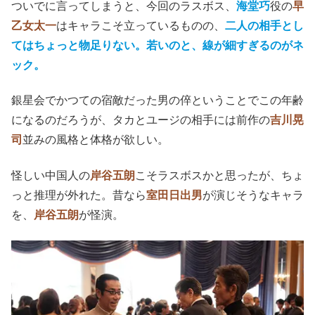
ついでに言ってしまうと、今回のラスボス、
海堂巧
役の
早
乙女太一
はキャラこそ立っているものの、
二人の相手とし
てはちょっと物足りない。若いのと、線が細すぎるのがネ
ック。
銀星会でかつての宿敵だった男の倅ということでこの年齢
になるのだろうが、タカとユージの相手には前作の
吉川晃
司
並みの風格と体格が欲しい。
怪しい中国人の
岸谷五朗
こそラスボスかと思ったが、ちょ
っと推理が外れた。昔なら
室田日出男
が演じそうなキャラ
を、
岸谷五朗
が怪演。