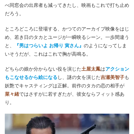
べ同窓会の出席者も減ってきたし、映画もこれで打ち止め
だろう。
ところどころに登場する、かつてのアーカイブ映像をはじ
め、若き日のタカとユージが一瞬映るシーン。一歩間違う
と、
『男はつらいよ お帰り 寅さん』
のようになってしま
いそうだが、これはこれで胸が高鳴る。
どちらの娘か分からない役を演じた
土屋太鳳
は
アクション
もこなせるから絵になる
し、謎の女を演じた
吉瀬美智子
も
妖艶でキャスティングは正解。前作のタカの恋の相手が
菜々緒
ではさすがに若すぎたが、彼女ならフィット感あ
り。