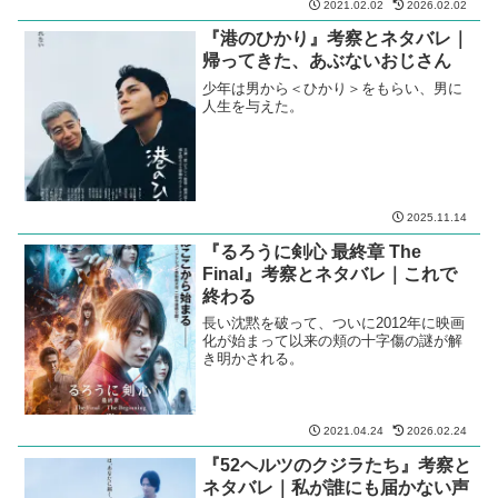
2021.02.02
2026.02.02
『港のひかり』考察とネタバレ｜
帰ってきた、あぶないおじさん
少年は男から＜ひかり＞をもらい、男に
人生を与えた。
2025.11.14
『るろうに剣心 最終章 The
Final』考察とネタバレ｜これで
終わる
長い沈黙を破って、ついに2012年に映画
化が始まって以来の頬の十字傷の謎が解
き明かされる。
2021.04.24
2026.02.24
『52ヘルツのクジラたち』考察と
ネタバレ｜私が誰にも届かない声