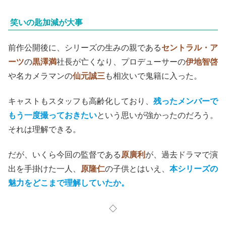
笑いの匙加減が大事
前作公開後に、シリーズの生みの親である
セントラル・ア
ーツ
の
黒澤満
社長が亡くなり、プロデューサーの
伊地智啓
や名カメラマンの
仙元誠三
も相次いで鬼籍に入った。
キャストもスタッフも高齢化しており、
残ったメンバーで
もう一度撮っておきたい
という思いが強かったのだろう。
それは理解できる。
だが、いくら今回の監督である
原廣利
が、過去ドラマで演
出を手掛けた一人、
原隆仁
の子供とはいえ、
本シリーズの
魅力をどこまで理解していたか。
◇