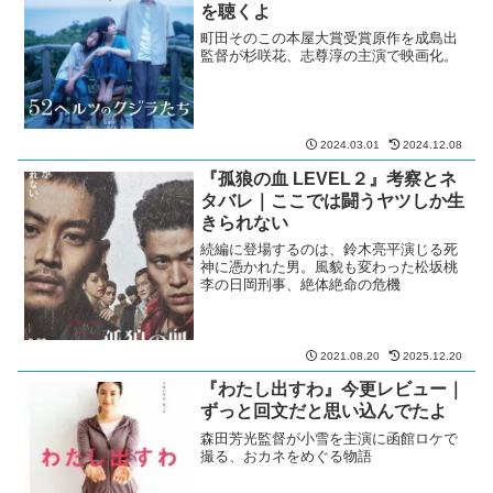
を聴くよ
町田そのこの本屋大賞受賞原作を成島出
監督が杉咲花、志尊淳の主演で映画化。
2024.03.01
2024.12.08
『孤狼の血 LEVEL２』考察とネ
タバレ｜ここでは闘うヤツしか生
きられない
続編に登場するのは、鈴木亮平演じる死
神に憑かれた男。風貌も変わった松坂桃
李の日岡刑事、絶体絶命の危機
2021.08.20
2025.12.20
『わたし出すわ』今更レビュー｜
ずっと回文だと思い込んでたよ
森田芳光監督が小雪を主演に函館ロケで
撮る、おカネをめぐる物語