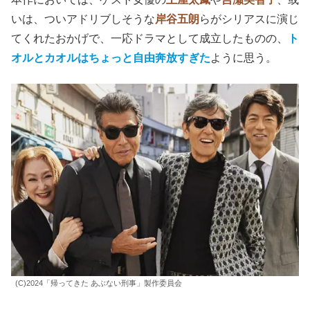
いは、ついアドリブしそうな
岸谷五朗
らがシリアスに演じ
てくれたおかげで、一応ドラマとして成立したものの、
ト
オルとカオルはちょっと自由奔放すぎた
ように思う。
(C)2024「帰ってきた あぶない刑事」製作委員会