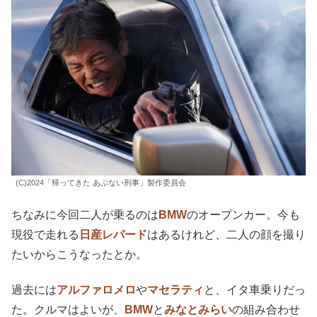
(C)2024「帰ってきた あぶない刑事」製作委員会
ちなみに今回二人が乗るのは
BMW
のオープンカー。今も
現役で走れる
日産レパード
はあるけれど、二人の顔を撮り
たいからこうなったとか。
過去には
アルファロメロ
や
マセラティ
と、イタ車乗りだっ
た。クルマはよいが、
BMW
と
みなとみらい
の組み合わせ