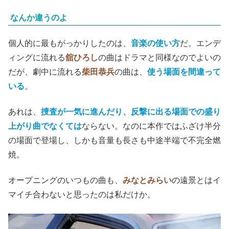
なんか違うのよ
個人的に最もがっかりしたのは、
音楽の使い方
だ。エンデ
ィングに流れる
舘ひろし
の曲はドラマと同様なのでよいの
だが、劇中に流れる
柴田恭兵
の曲は、
使う場面を間違って
いる
。
あれは、
捜査が一気に進んだり、反撃に出る場面での盛り
上がり曲でなくては
ならない。なのに本作ではふざけ半分
の場面で登場し、しかも音量も長さも中途半端で不完全燃
焼。
オープニングのいつもの曲も、
みなとみらい
の遠景とはイ
マイチ合わないと思ったのは私だけか。