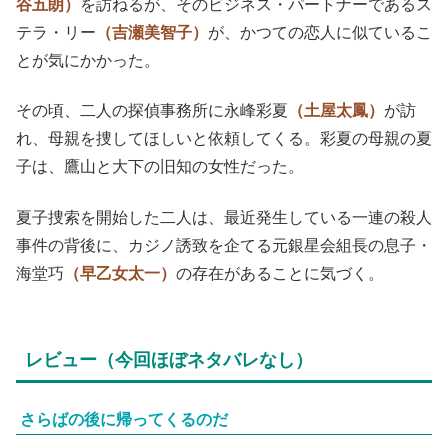
谷五朗）
を訪ねるが、そのビジネス・パートナーであるス
テラ・リー
（吉瀬美智子）
が、かつての恋人に似ているこ
とが気にかかった。
その頃、二人の探偵事務所に永峰彩夏
（土屋太鳳）
が訪
れ、母親を捜してほしいと依頼してくる。彩夏の母親の夏
子は、鷹山と大下の旧知の女性だった。
夏子捜索を開始した二人は、最近発生している一連の殺人
事件の背後に、カジノ誘致を企てる元銀星会組長の息子・
海堂巧
（早乙女太一）
の存在があることに気づく。
レビュー（今回ほぼネタバレなし）
さらばの後に帰ってくるのだ