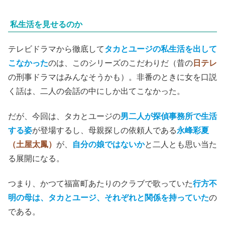
私生活を見せるのか
テレビドラマから徹底して
タカとユージの私生活を出して
こなかった
のは、このシリーズのこだわりだ（昔の
日テレ
の刑事ドラマはみんなそうかも）。非番のときに女を口説
く話は、二人の会話の中にしか出てこなかった。
だが、今回は、タカとユージの
男二人が探偵事務所で生活
する姿
が登場するし、母親探しの依頼人である
永峰彩夏
（土屋太鳳）
が、
自分の娘ではないか
と二人とも思い当た
る展開になる。
つまり、かつて福富町あたりのクラブで歌っていた
行方不
明の母は、タカとユージ、それぞれと関係を持っていた
の
である。