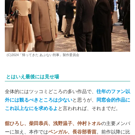
(C)2024「帰ってきた あぶない刑事」製作委員会
とはいえ最後には見せ場
全体的にはツッコミどころの多い作品で、
往年のファン以
外には観るべきところは少ない
と思うが、
同窓会的作品に
これ以上なにを求めるよ
と言われれば、それまでだ。
舘ひろし、柴田恭兵、浅野温子、仲村トオル
の主要メンバ
ーに加え、本作では
ベンガル、長谷部香苗
。前作以降に比