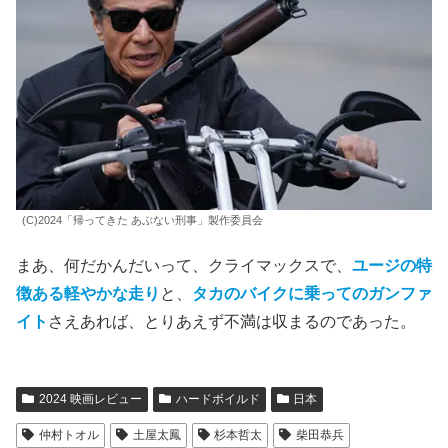
(C)2024「帰ってきた あぶない刑事」製作委員会
まあ、何だかんだいって、クライマックスで、
ユージの特
徴ある軽やかな走り
と、
タカのバイクに乗ってのガンファ
イト
さえあれば、とりあえず不満は収まるのであった。
2024 映画レビュー
ハードボイルド
日本
仲村トオル
土屋太鳳
杉本哲太
柴田恭兵