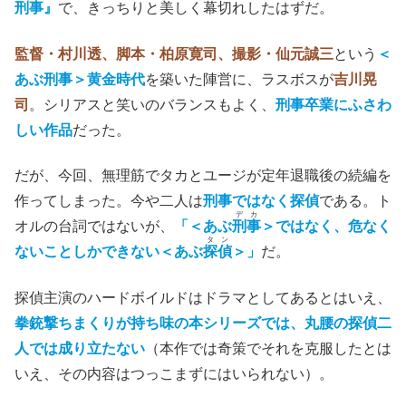
刑事』
で、きっちりと美しく幕切れしたはずだ。
監督・村川透、脚本・柏原寛司、撮影・仙元誠三
という
＜
あぶ刑事＞黄金時代
を築いた陣営に、ラスボスが
吉川晃
司
。シリアスと笑いのバランスもよく、
刑事卒業にふさわ
しい作品
だった。
だが、今回、無理筋でタカとユージが定年退職後の続編を
作ってしまった。今や二人は
刑事ではなく探偵
である。ト
デカ
オルの台詞ではないが、
「＜あぶ
刑事
＞ではなく、危なく
タン
ないことしかできない＜あぶ
探偵
＞」
だ。
探偵主演のハードボイルドはドラマとしてあるとはいえ、
拳銃撃ちまくりが持ち味の本シリーズでは、丸腰の探偵二
人では成り立たない
（本作では奇策でそれを克服したとは
いえ、その内容はつっこまずにはいられない）。