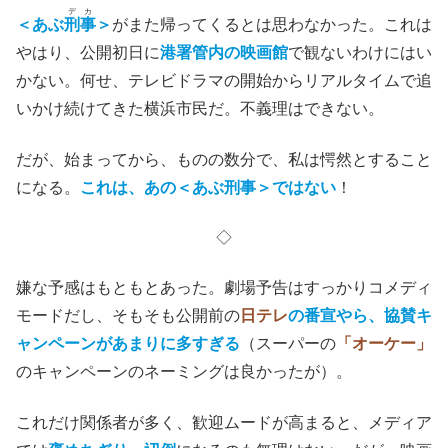
デカ
＜あぶ
刑事
＞
がまた帰ってくるとは思わなかった。これは
やはり、公開初日に
港署管内の映画館
で観ないわけにはい
かない。何せ、テレビドラマの開始からリアルタイムで追
いかけ続けてきた横浜市民だ。不義理はできない。
だが、始まってから、ものの数分で、私は愕然とすること
になる。
これは、あの＜あぶ刑事＞ではない
！
◇
嫌な予感はもともとあった。劇場予告はすっかりコメディ
モードだし、そもそも公開前の
日テレ
の番宣やら、協賛キ
ャンペーンがあまりに多すぎる
（スーパーの
「オーケー」
のキャンペーンのネーミングは良かったが）。
これだけ関係者が多く、歓迎ムードが高まると、メディア