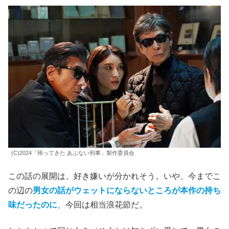
(C)2024「帰ってきた あぶない刑事」製作委員会
この話の展開は、好き嫌いが分かれそう。いや、今までこ
の辺の
男女の話がウェットにならないところが本作の持ち
味だったのに
、今回は相当浪花節だ。