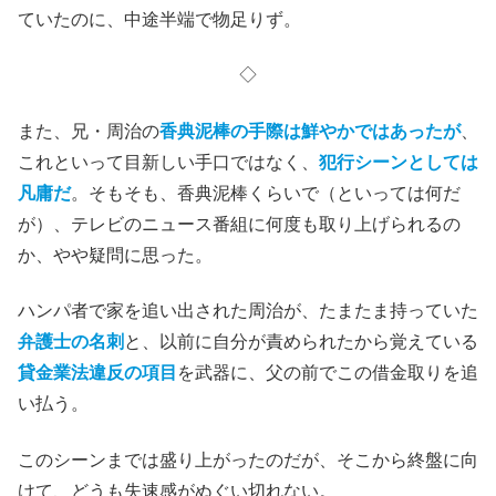
ていたのに、中途半端で物足りず。
◇
また、兄・周治の
香典泥棒の手際は鮮やかではあったが
、
これといって目新しい手口ではなく、
犯行シーンとしては
凡庸だ
。そもそも、香典泥棒くらいで（といっては何だ
が）、テレビのニュース番組に何度も取り上げられるの
か、やや疑問に思った。
ハンパ者で家を追い出された周治が、たまたま持っていた
弁護士の名刺
と、以前に自分が責められたから覚えている
貸金業法違反の項目
を武器に、父の前でこの借金取りを追
い払う。
このシーンまでは盛り上がったのだが、そこから終盤に向
けて、どうも失速感がぬぐい切れない。