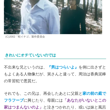
(C)2002「蛇イチゴ」製作委員会
きれいにオチていないのでは
不出来な兄というのは、
『男はつらいよ』
を例に出さずと
もよくある人物像だが、寅さんと違って、周治は香典泥棒
の常習犯で悪質だ。
それでも、この兄は、再会したあとに父親と
家の前の庭で
フラフープ
に興じたり、母親には
「あなたがいないとこの
家はつまんないのよ」
と泣きつかれたり、或いは妹と風呂