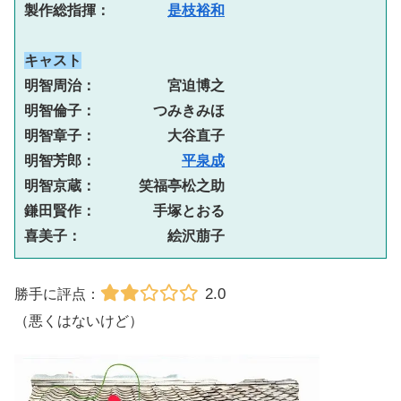
製作総指揮：　　　　
是枝裕和
キャスト
明智周治：　　　　　宮迫博之

明智倫子：　　　　つみきみほ

明智章子：　　　　　大谷直子

明智芳郎：　　　　　　
平泉成
明智京蔵：　　　笑福亭松之助

鎌田賢作：　　　　手塚とおる

喜美子：　　　　　　絵沢萠子
2.0
勝手に評点：
（悪くはないけど）