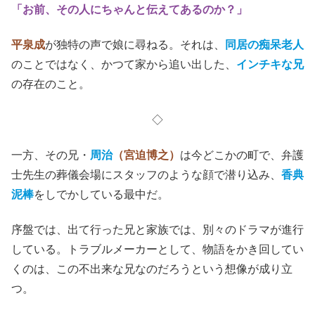
「お前、その人にちゃんと伝えてあるのか？」
平泉成
が独特の声で娘に尋ねる。それは、
同居の痴呆老人
のことではなく、かつて家から追い出した、
インチキな兄
の存在のこと。
◇
一方、
その兄・
周治
（宮迫博之）
は今どこかの町で、弁護
士先生の葬儀会場にスタッフのような顔で潜り込み、
香典
泥棒
をしでかしている最中だ。
序盤では、出て行った兄と家族では、別々のドラマが進行
している。トラブルメーカーとして、物語をかき回してい
くのは、この不出来な兄なのだろうという想像が成り立
つ。