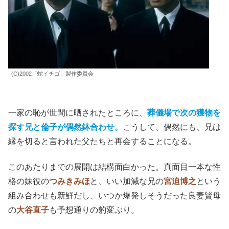
(C)2002「蛇イチゴ」製作委員会
一家の恥が世間に晒されたところに、
葬儀場で次の獲物を
探す兄と倫子が偶然鉢合わせ。
こうして、偶然にも、兄は
縁を切ると言われた父たちと再会することになる。
このあたりまでの展開は結構面白かった。真面目一本な性
格の妹役の
つみきみほ
と、いい加減な兄の
宮迫博之
という
組み合わせも新鮮だし、いつか爆発しそうだった良妻賢母
の
大谷直子
も予想通りの豹変ぶり。