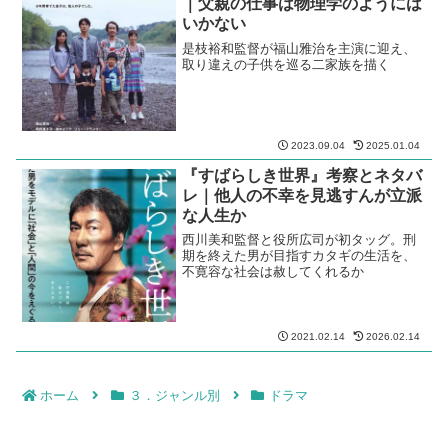
｜父親の仕事は物理学のようには
いかない
是枝裕和監督が福山雅治を主演に迎え、
取り違えの子供を巡る二家族を描く
2023.09.04
2025.01.04
『すばらしき世界』考察とネタバ
レ｜他人の不幸を見逃すんが立派
な人生か
西川美和監督と役所広司が初タッグ。刑
期を終えた男が目指すカタギの生活を、
不寛容な社会は赦してくれるか
2021.02.14
2026.02.14
ホーム
３．ジャンル別
ドラマ