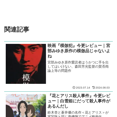
関連記事
映画『模倣犯』今更レビュー｜宮
部みゆき原作の模倣品じゃないよ
ね
宮部みゆき原作愛読者はうかつに手を出
してはいけない、森田芳光監督の賛否両
論上等の問題作
2023.07.14
2024.08.03
『花とアリス殺人事件』今更レビ
ュー｜白雪姫にだって殺人事件が
あるんだし
鈴木杏と蒼井優の名作＜花とアリス＞が
実写版と同じ声優陣でアニメ映画化。