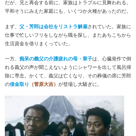
だが、兄と再会する前に、家族はトラブルに見舞われる。
平和そうにみえた家庭にも、いくつか火種があったのだ。
まず、
父・芳郎は会社をリストラ解雇
されていた。家族に
仕事で忙しいフリをしながら職を探し、またあちこちから
生活資金を借りまくっていた。
一方、
痴呆の義父の介護疲れの母・章子
は、心臓発作で倒
れる義父の声が聞こえないようにシャワーを出して風呂掃
除に専念。かくて、義父は亡くなり、その葬儀の席に芳郎
の
借金取り
（菅原大吉）
が登場し大騒ぎに。