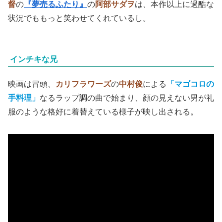
督
の
『夢売るふたり』
の
阿部サダヲ
は、本作以上に過酷な
状況でももっと笑わせてくれているし。
インチキな兄
映画は冒頭、
カリフラワーズ
の
中村俊
による
「マゴコロの
手料理」
なるラップ調の曲で始まり、顔の見えない男が礼
服のような格好に着替えている様子が映し出される。