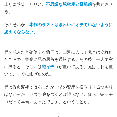
上りに談笑したりと、
不思議な親密度と緊張感
を
共存
させ
る。
そのせいか、
本作のラストはきれいにオチていないように
思えてならない。
兄を犯人だと確信する倫子は、山道に入って兄とはぐれた
ところで、警察に兄の居所を通報する。その後、一人で家
に帰ると、そこには
蛇イチゴ
が置いてある。兄はこれを置
いて、すぐに逃げたのだ。
兄は香典泥棒ではあったが、父の資産を横取りするつもり
はなかった。いつも嘘をつくとは限らない。ほら、蛇イチ
ゴだって本当にあったでしょ。ということか。
◇