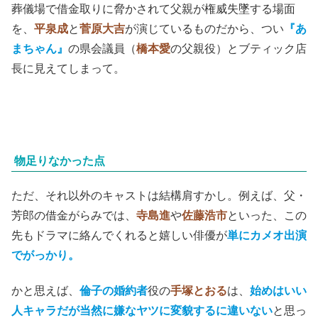
葬儀場で借金取りに脅かされて父親が権威失墜する場面
を、
平泉成
と
菅原大吉
が演じているものだから、つい
『あ
まちゃん』
の県会議員（
橋本愛
の父親役）とブティック店
長に見えてしまって。
物足りなかった点
ただ、それ以外のキャストは結構肩すかし。例えば、父・
芳郎の借金がらみでは、
寺島進
や
佐藤浩市
といった、この
先もドラマに絡んでくれると嬉しい俳優が
単にカメオ出演
でがっかり。
かと思えば、
倫子の婚約者
役の
手塚とおる
は、
始めはいい
人キャラだが当然に嫌なヤツに変貌するに違いない
と思っ