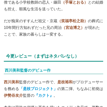
僚である小学校教師の恋人・鎌田
（手塚とおる）
との結婚
も控え、順風な生活を送っていた。
だが痴呆のすすんだ祖父・京蔵
（笑福亭松之助）
の葬式に
10年間行方知れずだった兄の周治
（宮迫博之）
が現れた
ことで、家族の暮らしは一変する。
今更レビュー（まずはネタバレなし）
西川美和監督のデビュー作
西川美和
監督のデビュー作で、
是枝裕和
がプロデューサー
を務める
「是枝プロジェクト」
の第二弾。ちなみに初発は
伊勢谷友介
監督の
『カクト』
。