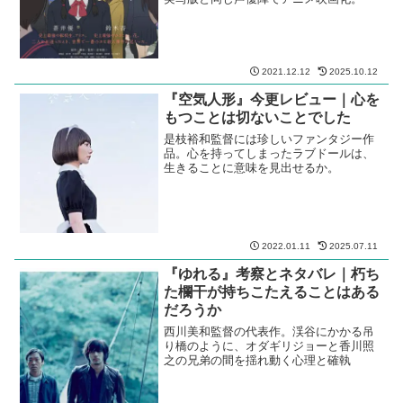
2021.12.12
2025.10.12
『空気人形』今更レビュー｜心を
もつことは切ないことでした
是枝裕和監督には珍しいファンタジー作
品。心を持ってしまったラブドールは、
生きることに意味を見出せるか。
2022.01.11
2025.07.11
『ゆれる』考察とネタバレ｜朽ち
た欄干が持ちこたえることはある
だろうか
西川美和監督の代表作。渓谷にかかる吊
り橋のように、オダギリジョーと香川照
之の兄弟の間を揺れ動く心理と確執