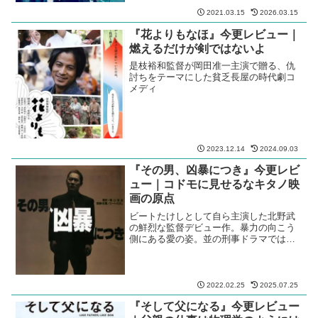
2021.03.15
2026.03.15
『花よりもなほ』今更レビュー｜
燃えるだけが剣ではないよ
是枝裕和監督が岡田准一主演で贈る、仇
討ちをテーマにした貧乏長屋の時代劇コ
メディ
2023.12.14
2024.09.03
『その男、凶暴につき』今更レビ
ュー｜コドモに見せるなキタノ映
画の原点
ビートたけしとして自ら主演した北野武
の鮮烈な監督デビュー作。暴力の向こう
側にある愛の姿。並の刑事ドラマではな
い。
2022.02.25
2025.07.25
『そして父になる』今更レビュー