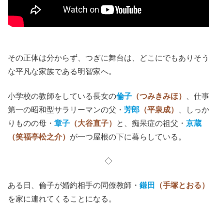
その正体は分からず、つぎに舞台は、どこにでもありそう
な平凡な家族である明智家へ。
小学校の教師をしている長女の
倫子
（つみきみほ）
、仕事
第一の昭和型サラリーマンの父・
芳郎
（平泉成）
、しっか
りものの母・
章子
（大谷直子）
と、痴呆症の祖父・
京蔵
（笑福亭松之介）
が一つ屋根の下に暮らしている。
◇
ある日、倫子が婚約相手の同僚教師・
鎌田
（手塚とおる）
を家に連れてくることになる。