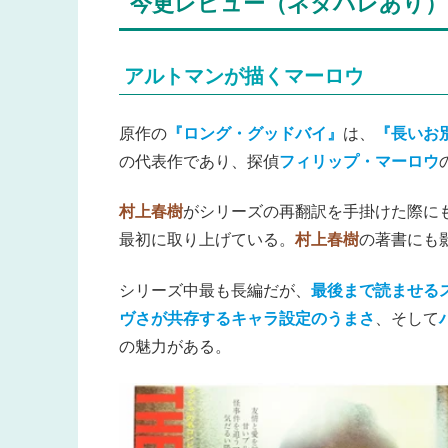
今更レビュー（ネタバレあり）
アルトマンが描くマーロウ
原作の
『ロング・グッドバイ』
は、
『長いお
の代表作であり、探偵
フィリップ・マーロウ
村上春樹
がシリーズの再翻訳を手掛けた際に
最初に取り上げている。
村上春樹
の著書にも
シリーズ中最も長編だが、
最後まで読ませる
ヴさが共存するキャラ設定のうまさ
、そして
の魅力がある。