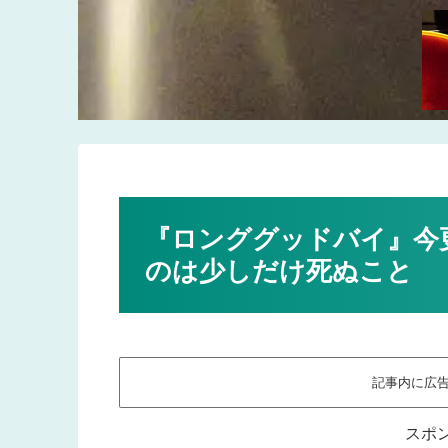
『ロンググッドバイ』今
のは少しだけ死ぬこと
記事内に広
スポ