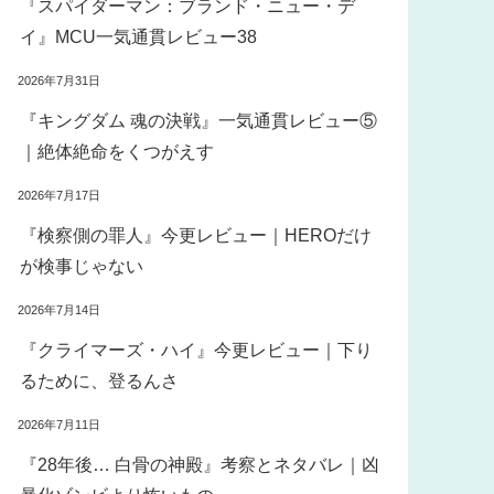
『スパイダーマン：ブランド・ニュー・デ
イ』MCU一気通貫レビュー38
2026年7月31日
『キングダム 魂の決戦』一気通貫レビュー⑤
｜絶体絶命をくつがえす
2026年7月17日
『検察側の罪人』今更レビュー｜HEROだけ
が検事じゃない
2026年7月14日
『クライマーズ・ハイ』今更レビュー｜下り
るために、登るんさ
2026年7月11日
『28年後… 白骨の神殿』考察とネタバレ｜凶