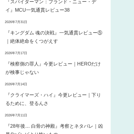
『スパイダーマン：ブランド・ニュー・デ
イ』MCU一気通貫レビュー38
2026年7月31日
『キングダム 魂の決戦』一気通貫レビュー⑤
｜絶体絶命をくつがえす
2026年7月17日
『検察側の罪人』今更レビュー｜HEROだけ
が検事じゃない
2026年7月14日
『クライマーズ・ハイ』今更レビュー｜下り
るために、登るんさ
2026年7月11日
『28年後… 白骨の神殿』考察とネタバレ｜凶