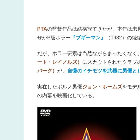
PTA
の監督作品は結構観てきたが、本作は未
ぜかB級ホラー
『ブギーマン』
（1982）の
だが、ホラー要素は当然ながらまったくなく
ート・レイノルズ）
にスカウトされたクラブ
バーグ）
が、
自慢のイチモツを武器に男優と
実在したポルノ男優
ジョン・ホームズ
をモデ
の内幕を映画化している。