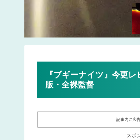
『ブギーナイツ』今更レ
版・全裸監督
記事内に広
スポ