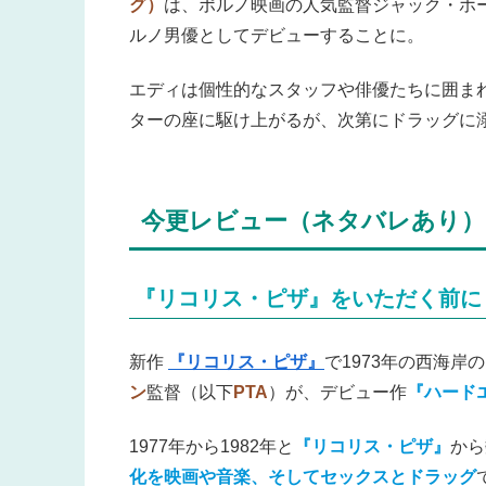
グ）
は、ポルノ映画の人気監督ジャック・ホ
ルノ男優としてデビューすることに。
エディは個性的なスタッフや俳優たちに囲まれ
ターの座に駆け上がるが、次第にドラッグに
今更レビュー（ネタバレあり）
『リコリス・ピザ』をいただく前に
新作
『リコリス・ピザ』
で1973年の西海岸
ン
監督（以下
PTA
）が、デビュー作
『ハード
1977年から1982年と
『リコリス・ピザ』
から
化を映画や音楽、そしてセックスとドラッグ