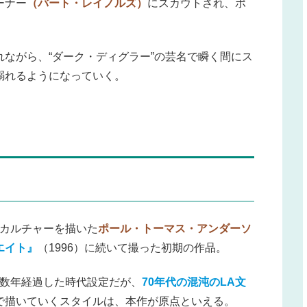
ーナー
（バート・レイノルズ）
にスカウトされ、ポ
ながら、“ダーク・ディグラー”の芸名で瞬く間にス
溺れるようになっていく。
のカルチャーを描いた
ポール・トーマス・アンダーソ
エイト』
（1996）に続いて撮った初期の作品。
数年経過した時代設定だが、
70年代の混沌のLA文
で描いていくスタイルは、本作が原点といえる。