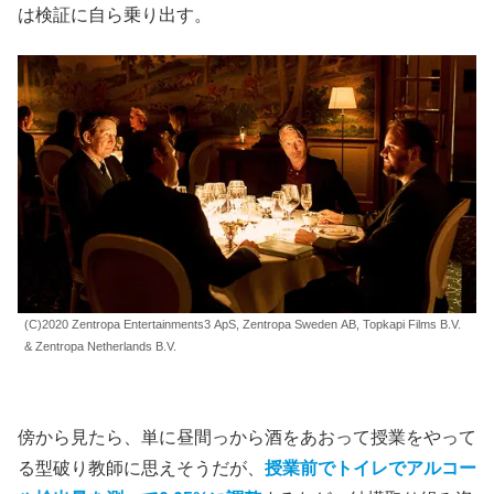
は検証に自ら乗り出す。
(C)2020 Zentropa Entertainments3 ApS, Zentropa Sweden AB, Topkapi Films B.V.
& Zentropa Netherlands B.V.
傍から見たら、単に昼間っから酒をあおって授業をやって
る型破り教師に思えそうだが、
授業前でトイレでアルコー