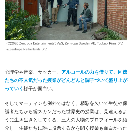
(C)2020 Zentropa Entertainments3 ApS, Zentropa Sweden AB, Topkapi Films B.V.
& Zentropa Netherlands B.V.
心理学や音楽、サッカー。
アルコールの力を借りて、同僚
たちの不人気だった授業がどんどんと調子づいて盛り上が
っていく
様子が面白い。
そしてマーティンも例外ではなく、精彩を欠いて生徒や保
護者たちから総スカンだった世界史の授業は、見違えるよ
うに生き生きとしてくる。三人の人物のプロフィールを紹
介し、生徒たちに誰に投票するかを聞く授業も面白かった