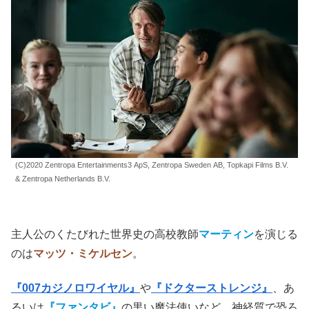
(C)2020 Zentropa Entertainments3 ApS, Zentropa Sweden AB, Topkapi Films B.V.
& Zentropa Netherlands B.V.
主人公のくたびれた世界史の高校教師
マーティン
を演じる
のは
マッツ・ミケルセン
。
『007カジノロワイヤル』
や
『ドクターストレンジ』
、あ
るいは
『ファンタビ』
の黒い魔法使いなど、神経質で恐ろ