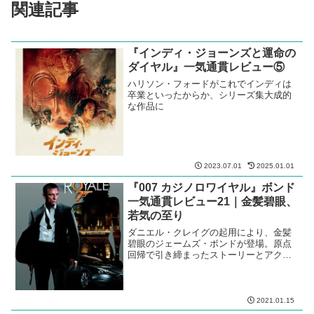
関連記事
『インディ・ジョーンズと運命の
ダイヤル』一気通貫レビュー⑤
ハリソン・フォードがこれでインディは
卒業といったからか、シリーズ集大成的
な作品に
2023.07.01
2025.01.01
『007 カジノロワイヤル』ボンド
一気通貫レビュー21｜金髪碧眼、
若気の至り
ダニエル・クレイグの起用により、金髪
碧眼のジェームズ・ボンドが登場。原点
回帰で引き締まったストーリーとアクシ
ョン。ロマンス度合いも濃厚。
2021.01.15