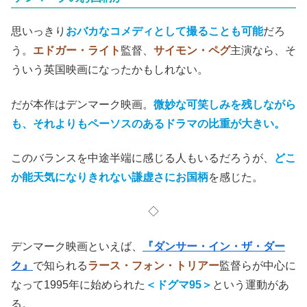
思いっきり
おバカなコメディとして撮ることも可能
だろ
う。
エドガー・ライト
監督、
サイモン・ペグ
主演なら、そ
ういう英国映画になったかもしれない。
だが本作はデンマーク映画。
微妙な可笑しみを残しながら
も、それよりもペーソスのあるドラマの比重が大きい。
このバランスを中途半端に感じる人もいるだろうが、
どこ
か能天気になりきれない謙虚さにお国柄
を感じた。
◇
デンマーク映画といえば、
『ダンサー・イン・ザ・ダー
ク』
で知られる
ラース・フォン・トリアー
監督らが中心に
なって1995年に始められた
＜ドグマ95＞
という運動があ
る。