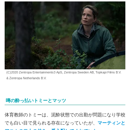
(C)2020 Zentropa Entertainments3 ApS, Zentropa Sweden AB, Topkapi Films B.V.
& Zentropa Netherlands B.V.
噂の酔っ払いトミーとマッツ
体育教師のトミーは、泥酔状態での出勤が問題になり学校
でも白い目で見られる存在になっていたが、
マーティンと