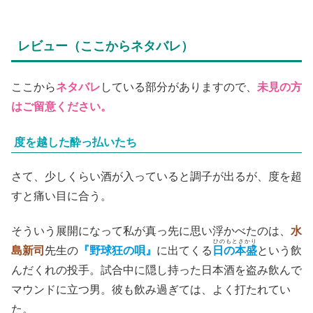
レビュー（ここからネタバレ）
ここから
ネタバレ
している部分がありますので、
未見の方
はご留意ください。
度を越した酔っ払いたち
さて、少しくらい酒が入っていると調子が出るが、度を超
すと痛い目に合う。
そういう展開になって私が真っ先に思い浮かべたのは、
水
ひのもとさかり
島新司
先生の
『野球狂の唄』
に出てくる
日の本盛
という飲
んだくれの投手。試合中に隠し持った日本酒を盗み飲んで
マウンドに立つ男。彼も飲み過ぎては、よく打たれてい
た。