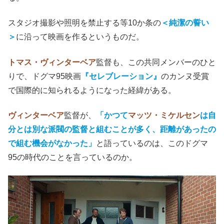
スタジオ撮影や照明を禁止する等10か条の
＜純潔の誓い
＞
に沿って映画を作るというものだ。
トマス・ヴィンターベア
監督も、この共同メンバーのひと
りで、ドグマ95映画
『セレブレーション』
のカンヌ受賞
で国際的に知られるようになった経緯がある。
ヴィンターベア
監督が、
「かつて
マッツ・ミケルセン
は自
分とは別な派閥の監督と組むことが多く、距離があったの
で組む機会がなかった」
と語っているのは、このドグマ
95の時代のことを言っているのか。