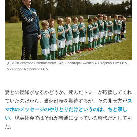
(C)2020 Zentropa Entertainments3 ApS, Zentropa Sweden AB, Topkapi Films B.V.
& Zentropa Netherlands B.V.
妻との復縁がなるかどうか。死んだトミーが応援してくれ
ていたのだから、当然好転を期待するが、その見せ方が
ス
マホのメッセージのやりとりだけというのは、ちと寂し
い
。現実社会ではそれが普通になっている時代だとしても
だ。