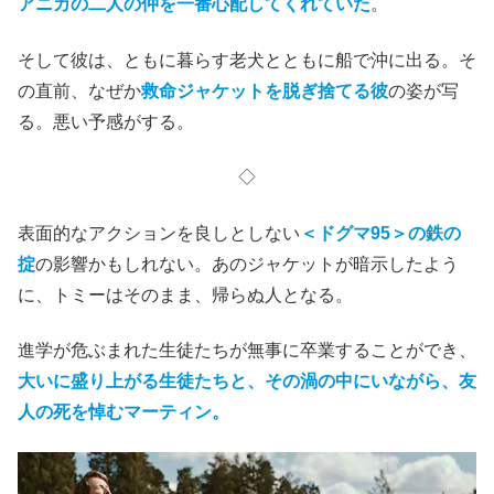
アニカの二人の仲を一番心配してくれていた
。
そして彼は、ともに暮らす老犬とともに船で沖に出る。そ
の直前、なぜか
救命ジャケットを脱ぎ捨てる彼
の姿が写
る。悪い予感がする。
◇
表面的なアクションを良しとしない
＜ドグマ95＞の鉄の
掟
の影響かもしれない。あのジャケットが暗示したよう
に、トミーはそのまま、帰らぬ人となる。
進学が危ぶまれた生徒たちが無事に卒業することができ、
大いに盛り上がる生徒たちと、その渦の中にいながら、友
人の死を悼むマーティン。