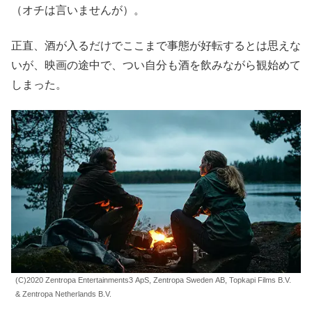
（オチは言いませんが）。
正直、酒が入るだけでここまで事態が好転するとは思えな
いが、映画の途中で、つい自分も酒を飲みながら観始めて
しまった。
(C)2020 Zentropa Entertainments3 ApS, Zentropa Sweden AB, Topkapi Films B.V.
& Zentropa Netherlands B.V.