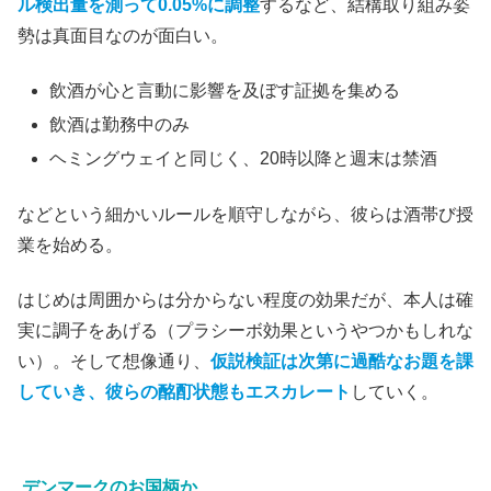
ル検出量を測って0.05%に調整
するなど、結構取り組み姿
勢は真面目なのが面白い。
飲酒が心と言動に影響を及ぼす証拠を集める
飲酒は勤務中のみ
ヘミングウェイと同じく、20時以降と週末は禁酒
などという細かいルールを順守しながら、彼らは酒帯び授
業を始める。
はじめは周囲からは分からない程度の効果だが、本人は確
実に調子をあげる（プラシーボ効果というやつかもしれな
い）。そして想像通り、
仮説検証は次第に過酷なお題を課
していき、彼らの酩酊状態もエスカレート
していく。
デンマークのお国柄か