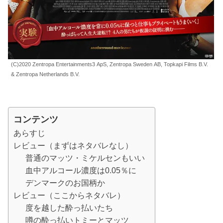
(C)2020 Zentropa Entertainments3 ApS, Zentropa Sweden AB, Topkapi Films B.V.
& Zentropa Netherlands B.V.
コンテンツ
あらすじ
レビュー（まずはネタバレなし）
普通のマッツ・ミケルセンもいい
血中アルコール濃度は0.05％に
デンマークのお国柄か
レビュー（ここからネタバレ）
度を越した酔っ払いたち
噂の酔っ払いトミーとマッツ