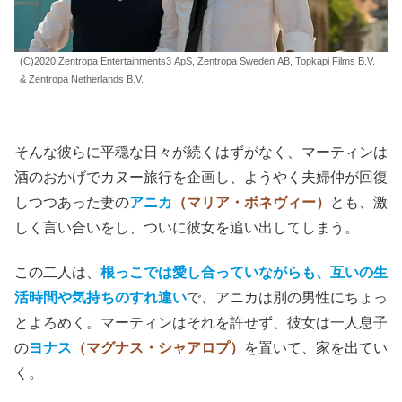
(C)2020 Zentropa Entertainments3 ApS, Zentropa Sweden AB, Topkapi Films B.V.
& Zentropa Netherlands B.V.
そんな彼らに平穏な日々が続くはずがなく、マーティンは
酒のおかげでカヌー旅行を企画し、ようやく夫婦仲が回復
しつつあった妻の
アニカ
（マリア・ボネヴィー）
とも、激
しく言い合いをし、ついに彼女を追い出してしまう。
この二人は、
根っこでは愛し合っていながらも、互いの生
活時間や気持ちのすれ違い
で、アニカは別の男性にちょっ
とよろめく。マーティンはそれを許せず、彼女は一人息子
の
ヨナス
（マグナス・シャアロプ）
を置いて、家を出てい
く。