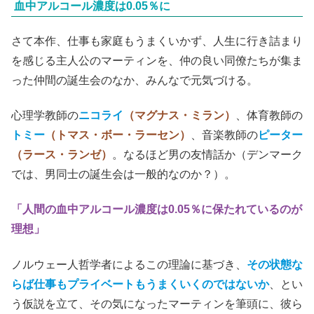
血中アルコール濃度は0.05％に
さて本作、仕事も家庭もうまくいかず、人生に行き詰まり
を感じる主人公のマーティンを、仲の良い同僚たちが集ま
った仲間の誕生会のなか、みんなで元気づける。
心理学教師の
ニコライ
（マグナス・ミラン）
、体育教師の
トミー
（トマス・ボー・ラーセン）
、音楽教師の
ピーター
（ラース・ランゼ）
。なるほど男の友情話か（デンマーク
では、男同士の誕生会は一般的なのか？）。
「人間の血中アルコール濃度は0.05％に保たれているのが
理想」
ノルウェー人哲学者によるこの理論に基づき、
その状態な
らば仕事もプライベートもうまくいくのではないか
、とい
う仮説を立て、その気になったマーティンを筆頭に、彼ら