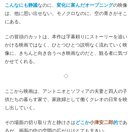
こんなにも静謐
なのに、
変化に富んだオープニング
の映像
は、他に思い出せない。モノクロなのに、空の青さがそこ
にある。
この冒頭のカットは、本作は字幕頼りにストーリーを追い
かける映画ではなく、ひとつひとつ説明なく流れていく映
像に、きちんと向き合うべき映画なのだと、観る者に気づ
かせてくれる。
◇
ここから映画は、アントニオとソフィアの夫妻と四人の子
供たちの暮らす家で、家政婦として働くクレオの日常を映
し出していく。
その場面の切り取り方と静けさは
どこか
小津安二郎
的
であ
るが、画面の中の空間の広がりはとても大きい。