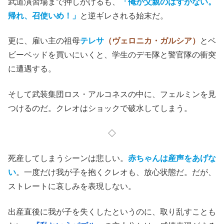
武道演習場まで押しかけるも、
「俺が父親のはずがない。
帰れ、召使いめ！」
と逆ギレされる始末だ。
更に、雇い主の祖母
テレサ
（ヴェロニカ・ガルシア）
とベ
ビーベッドを買いにいくと、学生のデモ隊と警官隊の衝突
に遭遇する。
そして武装集団ロス・アルコネスの中に、フェルミンを見
つけるのだ。クレオはショックで破水してしまう。
◇
死産してしまうシーンは悲しい。
赤ちゃんは産声をあげな
い
。一度だけ我が子を抱くクレオも、放心状態だ。だが、
ストレートに哀しみを表現しない。
出産直後に我が子を失くしたというのに、取り乱すことも