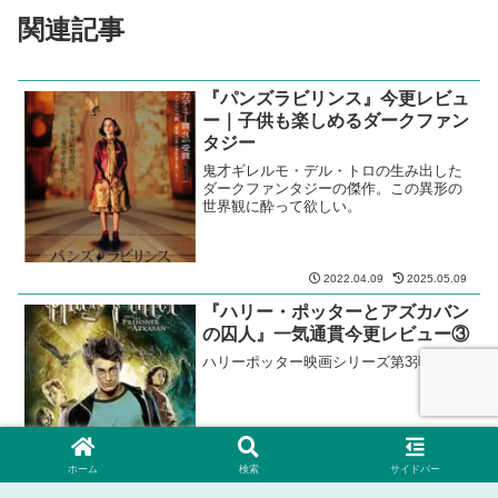
関連記事
『パンズラビリンス』今更レビュ
ー｜子供も楽しめるダークファン
タジー
鬼才ギレルモ・デル・トロの生み出した
ダークファンタジーの傑作。この異形の
世界観に酔って欲しい。
2022.04.09
2025.05.09
『ハリー・ポッターとアズカバン
の囚人』一気通貫今更レビュー③
ハリーポッター映画シリーズ第3弾。
ホーム
検索
サイドバー
2025.05.26