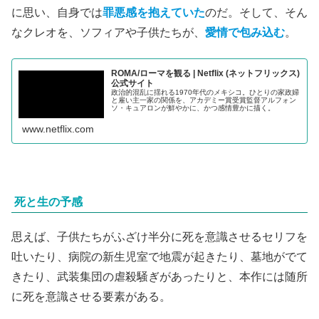
に思い、自身では
罪悪感を抱えていた
のだ。そして、そん
なクレオを、ソフィアや子供たちが、
愛情で包み込む
。
ROMA/ローマ を観 る | Netflix ( ネ ッ ト フ リ ッ ク ス )
公 式サ イ ト
政治的混乱に揺れる1970年代のメキシコ。ひとりの家政婦
と雇い主一家の関係を、アカデミー賞受賞監督アルフォン
ソ・キュアロンが鮮やかに、かつ感情豊かに描く。
www.netflix.com
死と生の予感
思えば、子供たちがふざけ半分に死を意識させるセリフを
吐いたり、病院の新生児室で地震が起きたり、墓地がでて
きたり、武装集団の虐殺騒ぎがあったりと、本作には随所
に死を意識させる要素がある。