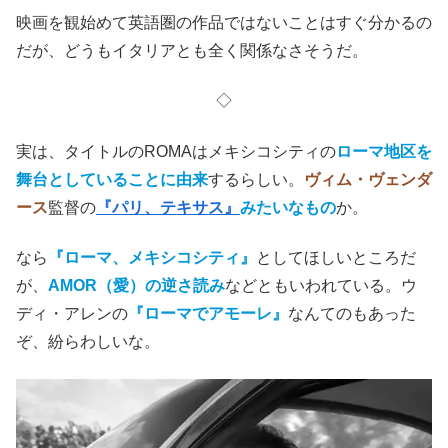
映画を観始めて英語圏の作品ではないことはすぐ分かるの
だが、どうもイタリアとも全く関係なさそうだ。
◇
実は、タイトルのROMAはメキシコシティの
ローマ地区を
舞台としていることに由来
するらしい。
ヴィム・ヴェンダ
ース
監督の
『パリ、テキサス』
みたいなもの
か。
なら
『ローマ、メキシコシティ』
としてほしいところだ
が、
AMOR（愛）の逆さ読み
などともいわれている。ウ
ディ・アレンの
『ローマでアモーレ』
なんてのもあった
ぞ、紛らわしいな。