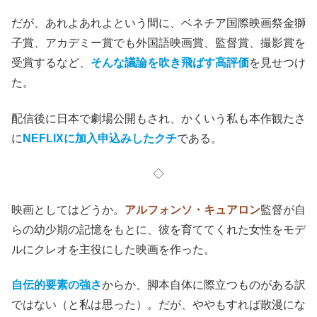
だが、あれよあれよという間に、ベネチア国際映画祭金獅
子賞、アカデミー賞でも外国語映画賞、監督賞、撮影賞を
受賞するなど、
そんな議論を吹き飛ばす高評価
を見せつけ
た。
配信後に日本で劇場公開もされ、かくいう私も本作観たさ
に
NEFLIXに加入申込みしたクチ
である。
◇
映画としてはどうか。
アルフォンソ・キュアロン
監督が自
らの幼少期の記憶をもとに、彼を育ててくれた女性をモデ
ルにクレオを主役にした映画を作った。
自伝的要素の強さ
からか、脚本自体に際立つものがある訳
ではない（と私は思った）。だが、ややもすれば散漫にな