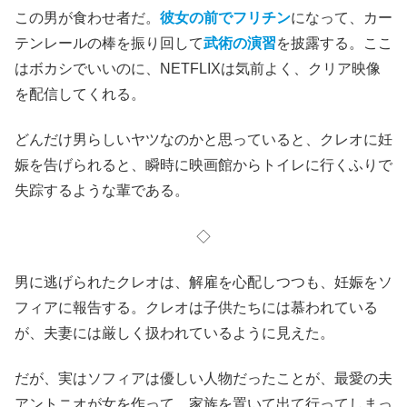
この男が食わせ者だ。
彼女の前でフリチン
になって、カー
テンレールの棒を振り回して
武術の演習
を披露する。ここ
はボカシでいいのに、NETFLIXは気前よく、クリア映像
を配信してくれる。
どんだけ男らしいヤツなのかと思っていると、クレオに妊
娠を告げられると、瞬時に映画館からトイレに行くふりで
失踪するような輩である。
◇
男に逃げられたクレオは、解雇を心配しつつも、妊娠をソ
フィアに報告する。クレオは子供たちには慕われている
が、夫妻には厳しく扱われているように見えた。
だが、実はソフィアは優しい人物だったことが、最愛の夫
アントニオが女を作って、家族を置いて出て行ってしまっ