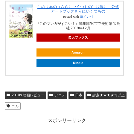
この世界の（さらにいくつもの）片隅に 公式
アートブックさらにいくつもの
posted with
ヨメレバ
『このマンガがすごい！』編集部/呉市立美術館 宝島
社 2019年12月
楽天ブックス
Amazon
Kindle
2010s 映画レビュー
アニメ
日本
評点★★★★☆以上
のん
スポンサーリンク