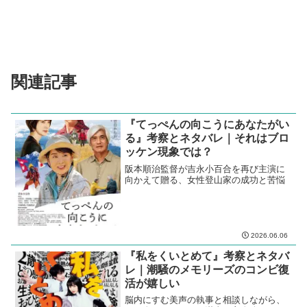
関連記事
『てっぺんの向こうにあなたがい
る』考察とネタバレ｜それはブロ
ッケン現象では？
阪本順治監督が吉永小百合を再び主演に
向かえて贈る、女性登山家の成功と苦悩
2026.06.06
『私をくいとめて』考察とネタバ
レ｜潮騒のメモリーズのコンビ復
活が嬉しい
脳内にすむ美声の執事と相談しながら、