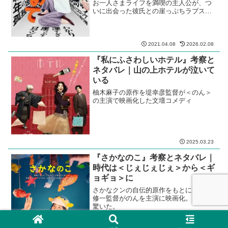
お一人さまライフを満喫の主人公が、つ
いに出会った彼氏との崖っぷちラブスト
ーリー。のんと橋本愛の久々共演が嬉し
い。
2021.04.08
2026.02.08
『私にふさわしいホテル』考察と
ネタバレ｜山の上ホテルが泣いて
いる
柚木麻子の原作を堤幸彦監督が＜のん＞
の主演で映画化した文壇コメディ
2025.03.23
『さかなのこ』考察とネタバレ｜
時代は＜じぇじぇじぇ＞から＜ギ
ョギョ＞に
さかなクンの自伝的原作をもとに、沖田
修一監督がのんを主演に映画化。これは
驚いた。