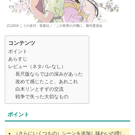
(C)2019 こうの史代・双葉社／「この世界の片隅に」製作委員会
コンテンツ
ポイント
あらすじ
レビュー（ネタバレなし）
長尺版ならではの深みがあった
改めて感じたこと、あれこれ
白木リンとすずの交流
戦争で失った大切なもの
ポイント
（さらにいくつもの）シーンを追加し味わいの増し