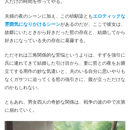
人だけの時間を作ってやる。
夫婦の夜のシーンに加え、この幼馴染とも
エロティックな
雰囲気になりかけるシーン
があるのだが、ここで彼女は、
故郷にいたときから好きだった哲の存在と、結婚してから
好きになっている夫の存在に葛藤する。
ただそれは三角関係的な苦悩というよりは、すずを強引に
呉に連れてきて結婚した引け目から、妻に哲との夜をお膳
立てする周作の妙な気遣いと、夫のいる自分に思いやりも
なくガサツに迫ってくる哲の強引さに、腹が立っただけな
のかもしれない。
ともあれ、男女四人の奇妙な関係は、戦争の波の中で次第
に崩れていく。