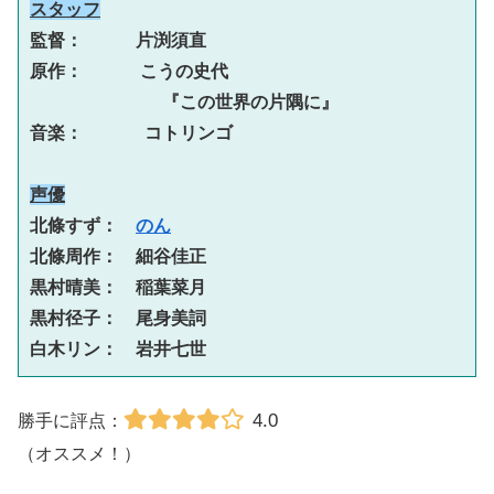
スタッフ
監督：　　　片渕須直

原作：　　  こうの史代
『この世界の片隅に』

音楽：　    コトリンゴ

声優
北條すず：　
のん
北條周作：　細谷佳正

黒村晴美：　稲葉菜月

黒村径子：　尾身美詞

白木リン：　岩井七世
4.0
勝手に評点：
（オススメ！）