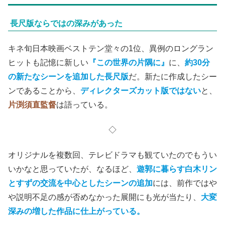
長尺版ならではの深みがあった
キネ旬日本映画ベストテン堂々の1位、異例のロングラン
ヒットも記憶に新しい
『この世界の片隅に』
に、
約30分
の新たなシーンを追加した長尺版
だ。新たに作成したシー
ンであることから、
ディレクターズカット版ではない
と、
片渕須直監督
は語っている。
◇
オリジナルを複数回、テレビドラマも観ていたのでもうい
いかなと思っていたが、なるほど、
遊郭に暮らす白木リン
とすずの交流を中心としたシーンの追加
には、前作ではや
や説明不足の感が否めなかった展開にも光が当たり、
大変
深みの増した作品に仕上がっている。