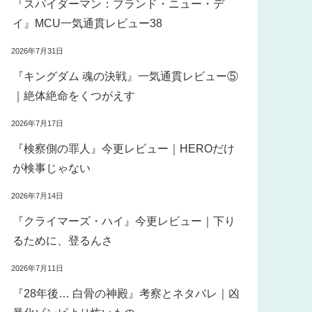
『スパイダーマン：ブランド・ニュー・デ
イ』MCU一気通貫レビュー38
2026年7月31日
『キングダム 魂の決戦』一気通貫レビュー⑤
｜絶体絶命をくつがえす
2026年7月17日
『検察側の罪人』今更レビュー｜HEROだけ
が検事じゃない
2026年7月14日
『クライマーズ・ハイ』今更レビュー｜下り
るために、登るんさ
2026年7月11日
『28年後… 白骨の神殿』考察とネタバレ｜凶