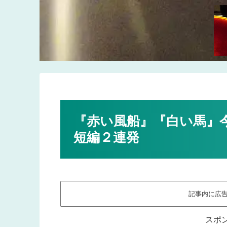
『赤い風船』『白い馬』
短編２連発
記事内に広
スポ