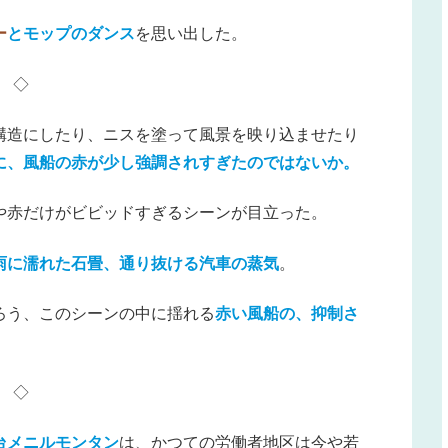
ー
とモップのダンス
を思い出した。
◇
構造にしたり、ニスを塗って風景を映り込ませたり
に、風船の赤が少し強調されすぎたのではないか。
や赤だけがビビッドすぎるシーンが目立った。
雨に濡れた石畳、通り抜ける汽車の蒸気
。
ろう、このシーンの中に揺れる
赤い風船の、抑制さ
◇
台メニルモンタン
は、かつての労働者地区は今や若