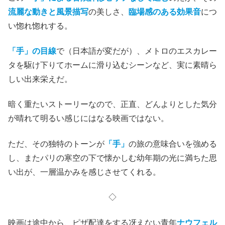
流麗な動きと風景描写
の美しさ、
臨場感のある効果音
につ
い惚れ惚れする。
「手」の目線
で（日本語が変だが）、メトロのエスカレー
タを駆け下りてホームに滑り込むシーンなど、実に素晴ら
しい出来栄えだ。
暗く重たいストーリーなので、正直、どんよりとした気分
が晴れて明るい感じにはなる映画ではない。
ただ、その独特のトーンが
「手」
の旅の意味合いを強める
し、またパリの寒空の下で懐かしむ幼年期の光に満ちた思
い出が、一層温かみを感じさせてくれる。
◇
映画は途中から、ピザ配達をする冴えない青年
ナウフェル