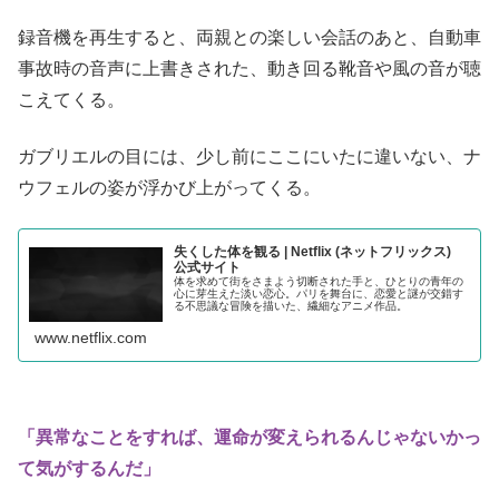
録音機を再生すると、両親との楽しい会話のあと、自動車
事故時の音声に上書きされた、動き回る靴音や風の音が聴
こえてくる。
ガブリエルの目には、少し前にここにいたに違いない、ナ
ウフェルの姿が浮かび上がってくる。
失くした体 を観 る | Netflix ( ネ ッ ト フ リ ッ ク ス )
公 式サ イ ト
体を求めて街をさまよう切断された手と、ひとりの青年の
心に芽生えた淡い恋心。パリを舞台に、恋愛と謎が交錯す
る不思議な冒険を描いた、繊細なアニメ作品。
www.netflix.com
「異常なことをすれば、運命が変えられるんじゃないかっ
て気がするんだ」