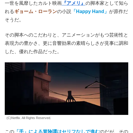
一世を風靡したカルト映画
『アメリ』
の脚本家として知ら
れる
ギョーム・ローラン
の小説
「Happy Hand」
が原作だ
そうだ。
その脚本へのこだわりと、アニメーションがもつ芸術性と
表現力の豊かさ、更に音響効果の素晴らしさが見事に調和
した、優れた作品だった。
(C)Netflix. All Rights Reserved.
この
「手」による冒険譚はセリフなしで進む
のだが、その