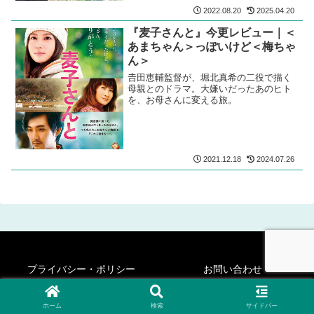
2022.08.20
2025.04.20
『麦子さんと』今更レビュー｜＜
あまちゃん＞っぽいけど＜梅ちゃ
ん＞
𠮷田恵輔監督が、堀北真希の二役で描く
母親とのドラマ。大嫌いだったあのヒト
を、お母さんに変える旅。
2021.12.18
2024.07.26
プライバシー・ポリシー
お問い合わせ
© 2020-2026 シネフィリー・ステディ・ゴー！.
ホーム
検索
サイドバー