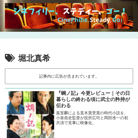
堀北真希
記事内に広告が含まれています。
『蜩ノ記』今更レビュー｜その日
暮らしの終わる頃に武士の矜持が
伝わる
葉室麟による直木賞受賞の時代小説を、
小泉堯史監督が役所広司と岡田准一の初
共演で見事に映像化。