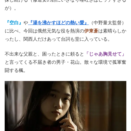
が）。
『空白』
や
『湯を沸かすほどの熱い愛』
（中野量太監督）
に比べ、今回は俄然元気な役を熱演の
伊東蒼
は素晴らしか
ったし、関西人だけあって台詞も堂に入っている。
不出来な父親と、困ったときに頼ると
「じゃあ胸見せて」
と言ってくる不届き者の男子・花山。散々な環境で孤軍奮
闘する楓。