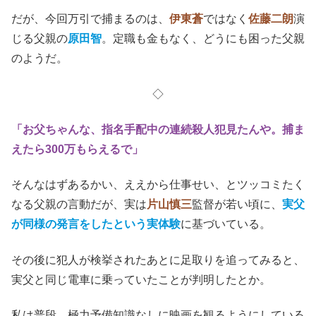
だが、今回万引で捕まるのは、
伊東蒼
ではなく
佐藤二朗
演
じる父親の
原田智
。定職も金もなく、どうにも困った父親
のようだ。
◇
「お父ちゃんな、指名手配中の連続殺人犯見たんや。捕ま
えたら300万もらえるで」
そんなはずあるかい、ええから仕事せい、とツッコミたく
なる父親の言動だが、実は
片山慎三
監督が若い頃に、
実父
が同様の発言をしたという実体験
に基づいている。
その後に犯人が検挙されたあとに足取りを追ってみると、
実父と同じ電車に乗っていたことが判明したとか。
私は普段、極力予備知識なしに映画を観るようにしている