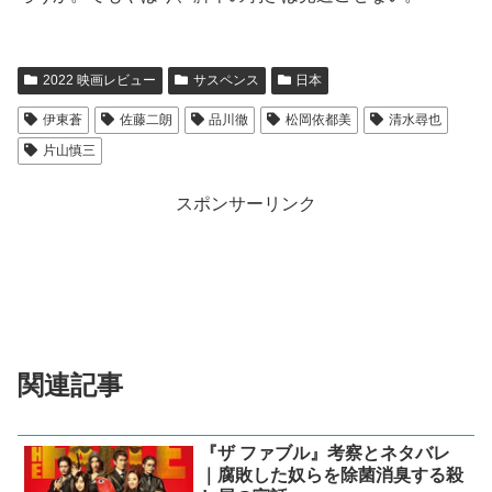
2022 映画レビュー
サスペンス
日本
伊東蒼
佐藤二朗
品川徹
松岡依都美
清水尋也
片山慎三
スポンサーリンク
関連記事
『ザ ファブル』考察とネタバレ
｜腐敗した奴らを除菌消臭する殺