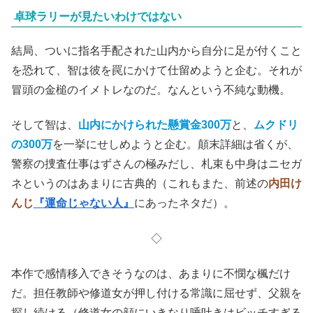
卓球ラリーが見たいわけではない
結局、ついに指名手配された山内から自分に足が付くこと
を恐れて、智は彼を罠にかけて仕留めようと企む。それが
冒頭の金槌のイメトレなのだ。なんという不純な動機。
そして智は、
山内にかけられた懸賞金300万
と、
ムクドリ
の300万
を一挙にせしめようと企む。顛末詳細は省くが、
警察の捜査仕事はずさんの極みだし、札束も中身はニセガ
ネというのはあまりに古典的（これもまた、前述の
内田け
んじ
『運命じゃない人』
にあったネタだ）。
◇
本作で感情移入できそうなのは、あまりに不憫な楓だけ
だ。担任教師や修道女が押し付ける常識に屈せず、父親を
探し続ける（修道女の顔にいきなり唾吐きはビッチすぎる