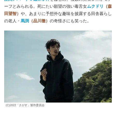
ーフとみられる。死にたい願望の強い毒舌女
ムクドリ
（森
田望智）
や、あまりに予想外な趣味を披露する田舎暮らし
の老人・
馬渕
（品川徹）
の奇怪さにも笑った。
(C)2022「さがす」製作委員会