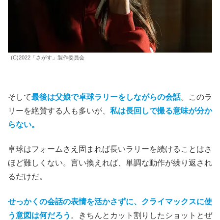
(C)2022「さがす」製作委員会
そして
最後は父娘で卓球ラリーをしながらの会話
。このラ
リーを絶賛する人も多いが、
私は長回しで撮る意味が分か
らない。
卓球はフォームさえ固まれば長いラリーを続けることはさ
ほど難しくない。言い換えれば、単調な動作が繰り返され
るだけだ。
せっかくの会話の表情を活かさずに、クライマックスに使
う意図は何だろう
。きちんとカット割りしたショットとぜ