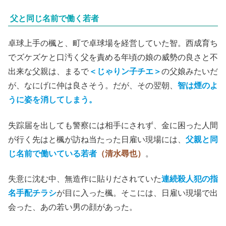
父と同じ名前で働く若者
卓球上手の楓と、町で卓球場を経営していた智。西成育ち
でズケズケと口汚く父を責める年頃の娘の威勢の良さと不
出来な父親は、まるで
＜じゃりン子チエ＞
の父娘みたいだ
が、なにげに仲は良さそう。だが、その翌朝、
智は煙のよ
うに姿を消してしまう。
失踪届を出しても警察には相手にされず、金に困った人間
が行く先はと楓が訪ね当たった日雇い現場には、
父親と同
じ名前で働いている若者
（清水尋也）
。
失意に沈む中、無造作に貼りだされていた
連続殺人犯の指
名手配チラシ
が目に入った楓。そこには、日雇い現場で出
会った、あの若い男の顔があった。