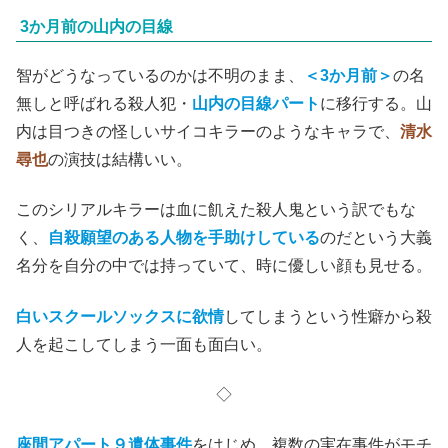
3か月前の山内の目線
智がどうなっているのかは不明のまま、
＜3か月前＞
の名
無しと呼ばれる殺人犯・
山内の目線パート
に移行する。山
内は目つきの怪しいサイコキラーのようなキャラで、
清水
尋也
の演技は結構いい。
このシリアルキラーは血に飢えた殺人鬼という訳でもな
く、
自殺願望のある人物を手助けしている
のだという大義
名分を自分の中では持っていて、時に優しい顔も見せる。
白いスクールソックスに欲情
してしまうという性癖から殺
人を起こしてしまう一面も面白い。
◇
座間アパート９遺体事件
をはじめ、複数の実在事件がモチ