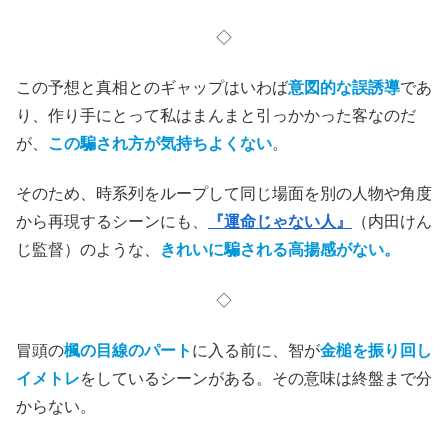
◇
この予想と真相とのギャップはいわば
意図的な誤誘導
であ
り、作り手にとって私はまんまと引っかかった客なのだ
が、
この騙され方が気持ちよくない
。
そのため、時系列をループして同じ場面を別の人物や角度
から再現するシーンにも、
『運命じゃない人』
（内田けん
じ監督）のような、
きれいに騙される高揚感がない。
◇
冒頭の
楓の目線のパート
に入る前に、智が
金槌を振り回し
イメトレ
をしているシーンがある。その意味は終盤まで分
からない。