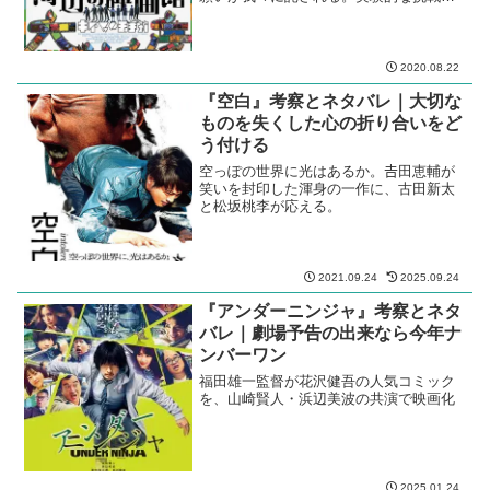
健在で、３時間の大作にいささかの気力
の衰えもない。
2020.08.22
『空白』考察とネタバレ｜大切な
ものを失くした心の折り合いをど
う付ける
空っぽの世界に光はあるか。𠮷田恵輔が
笑いを封印した渾身の一作に、古田新太
と松坂桃李が応える。
2021.09.24
2025.09.24
『アンダーニンジャ』考察とネタ
バレ｜劇場予告の出来なら今年ナ
ンバーワン
福田雄一監督が花沢健吾の人気コミック
を、山崎賢人・浜辺美波の共演で映画化
2025.01.24