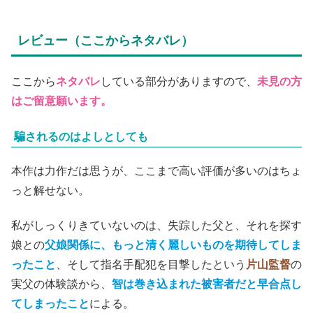
レビュー（ここからネタバレ）
ここから
ネタバレ
している部分がありますので、
未見の方
はご留意願います。
騙されるのはよしとしても
本作は力作だは思うが、ここまで高い評価が多いのはちょ
っと解せない。
私がしっくりきていないのは、失踪した父と、それを探す
娘との
父娘関係に、もっと清く麗しいものを期待してしま
ったこと
、そして指名手配犯を目撃したという
片山監督
の
実父の体験談から、
智は巻き込まれた被害者だと早合点し
てしまったこと
による。