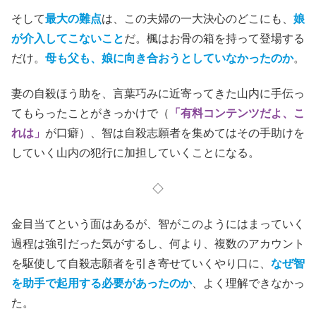
そして
最大の難点
は、この夫婦の一大決心のどこにも、
娘
が介入してこないこと
だ。楓はお骨の箱を持って登場する
だけ。
母も父も、娘に向き合おうとしていなかったのか
。
妻の自殺ほう助を、言葉巧みに近寄ってきた山内に手伝っ
てもらったことがきっかけで（
「有料コンテンツだよ、こ
れは」
が口癖）、智は自殺志願者を集めてはその手助けを
していく山内の犯行に加担していくことになる。
◇
金目当てという面はあるが、智がこのようにはまっていく
過程は強引だった気がするし、何より、複数のアカウント
を駆使して自殺志願者を引き寄せていくやり口に、
なぜ智
を助手で起用する必要があったのか
、よく理解できなかっ
た。