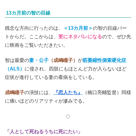
13カ月前の智の目線
残念な方向に行ったのは、
＜13カ月前＞
の智の目線パー
トからだ。ここからは、
更にネタバレになる
ので、ぜひ先
に映画をご覧いただきたい。
智は最愛の
妻・公子
（成嶋瞳子）
が
筋萎縮性側索硬化症
（ALS）
に侵され、四肢にもほとんど力が入らないほど
症状が進行している妻の看病をしている。
成嶋瞳子
の演技には、
『恋人たち』
（橋口亮輔監督）同様
に痛いほどのリアリティが滲みでる。
◇
「人として死ねるうちに死にたい」