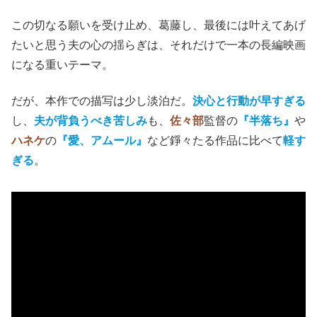
この切なる願いを受け止め、葛藤し、最後には叶えてあげ
たいと思う夫の心の揺らぎは、それだけで一本の長編映画
になる重いテーマ。
だが、本作での描写は少し淡泊だ。
決心と行動が早すぎる
し、
夫が背負うべき苦しみ
も、
佐々部
監督の
『半落ち』
や
ハネケ
の
『愛、アムール』
など錚々たる作品に比べて
軽す
ぎる
。