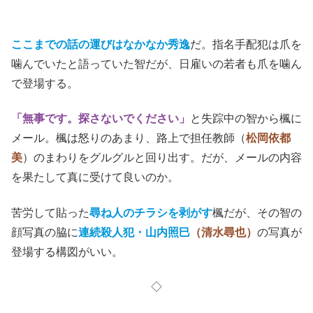
ここまでの話の運びはなかなか秀逸
だ。指名手配犯は爪を
噛んでいたと語っていた智だが、日雇いの若者も爪を噛ん
で登場する。
「無事です。探さないでください」
と失踪中の智から楓に
メール。楓は怒りのあまり、路上で担任教師（
松岡依都
美
）のまわりをグルグルと回り出す。だが、メールの内容
を果たして真に受けて良いのか。
苦労して貼った
尋ね人のチラシを剥がす
楓だが、その智の
顔写真の脇に
連続殺人犯・山内照巳
（清水尋也）
の写真が
登場する構図がいい。
◇