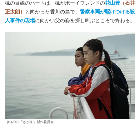
楓の目線のパートは、楓がボーイフレンドの
花山豊
（石井
正太朗）
と向かった香川の島で、
警察車両が駆けつける殺
人事件の現場
に向かい父の姿を探し叫ぶところで終わる。
(C)2022「さがす」製作委員会