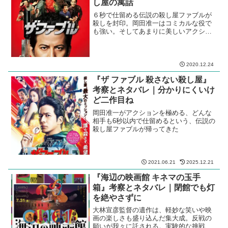
し屋の寓話
６秒で仕留める伝説の殺し屋ファブルが
殺しを封印。岡田准一はコミカルな役で
も強い。そしてあまりに美しいアクショ
ン。誰か彼の目出し帽を剥ぎ取って、素
顔をみせてくれ。
2020.12.24
『ザ ファブル 殺さない殺し屋』
考察とネタバレ｜分かりにくいけ
ど二作目ね
岡田准一がアクションを極める、どんな
相手も6秒以内で仕留めるという、伝説の
殺し屋ファブルが帰ってきた
2021.06.21
2025.12.21
『海辺の映画館 キネマの玉手
箱』考察とネタバレ｜閉館でも灯
を絶やさずに
大林宣彦監督の遺作は、軽妙な笑いや映
画の楽しさも盛り込んだ集大成。反戦の
願いが我々に託される。実験的な挑戦も