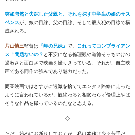
突如忽然と失踪した父親と、それを探す中学生の娘のサス
ペンス
が、娘の目線、父の目線、そして殺人犯の目線で構
成される。
片山慎三
監督は
『岬の兄妹』
で、
これってコンプライアン
ス上問題ないの？
と不安になる倫理観や道徳そっちのけの
過激さと面白さで映画を撮りきっている。それが、自主映
画である同作の強みであり魅力だった。
商業映画ではさすがに過激を捨ててエンタメ路線に走った
ように言われているが、観終わると相変わらず倫理上やば
そうな作品を撮っているのだなと思える。
◇
ただ、始めにお断りしておくが、私は本作は少々苦手だ。