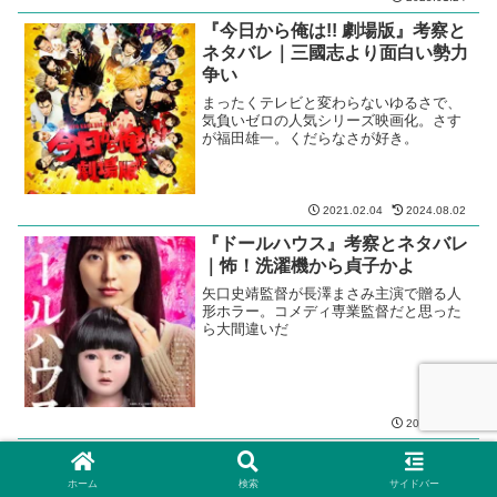
『今日から俺は!! 劇場版』考察と
ネタバレ｜三國志より面白い勢力
争い
まったくテレビと変わらないゆるさで、
気負いゼロの人気シリーズ映画化。さす
が福田雄一。くだらなさが好き。
2021.02.04
2024.08.02
『ドールハウス』考察とネタバレ
｜怖！洗濯機から貞子かよ
矢口史靖監督が長澤まさみ主演で贈る人
形ホラー。コメディ専業監督だと思った
ら大間違いだ
2025.11.22
『三度目の殺人』今更レビュー｜
それならボクはやってない
ホーム
検索
サイドバー