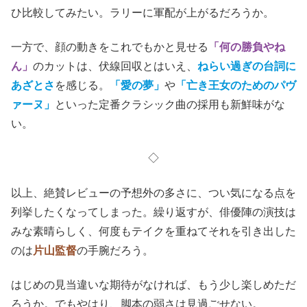
ひ比較してみたい。ラリーに軍配が上がるだろうか。
一方で、顔の動きをこれでもかと見せる
「何の勝負やね
ん」
のカットは、伏線回収とはいえ、
ねらい過ぎの台詞に
あざとさ
を感じる。
「愛の夢」
や
「亡き王女のためのパヴ
ァーヌ」
といった定番クラシック曲の採用も新鮮味がな
い。
◇
以上、絶賛レビューの予想外の多さに、つい気になる点を
列挙したくなってしまった。繰り返すが、俳優陣の演技は
みな素晴らしく、何度もテイクを重ねてそれを引き出した
のは
片山監督
の手腕だろう。
はじめの見当違いな期待がなければ、もう少し楽しめただ
ろうか。でもやはり、脚本の弱さは見過ごせない。