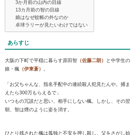
3か月前の山内の目線
13カ月前の智の目線
娘はなぜ蚊帳の外なのか
卓球ラリーが見たいわけではない
あらすじ
大阪の下町で平穏に暮らす原田智
（佐藤二朗）
と中学生の
娘・楓
（伊東蒼）
。
「お父ちゃんな、指名手配中の連続殺人犯見たんや。捕ま
えたら300万もらえるで」
いつもの冗談だと思い、相手にしない楓。しかし、その翌
朝、智は煙のように姿を消す。
ひとり残された楓は孤独と不安を押し殺し、父をさがし始