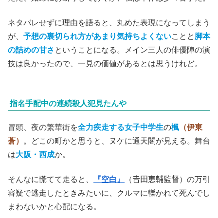
ネタバレせずに理由を語ると、丸めた表現になってしまう
が、
予想の裏切られ方があまり気持ちよくない
ことと
脚本
の詰めの甘さ
ということになる。メイン三人の俳優陣の演
技は良かったので、一見の価値があるとは思うけれど。
指名手配中の連続殺人犯見たんや
冒頭、夜の繁華街を
全力疾走する女子中学生
の
楓
（伊東
蒼）
。どこの町かと思うと、ヌケに通天閣が見える。舞台
は
大阪・西成
か。
そんなに慌てて走ると、
『空白』
（𠮷田恵輔監督）の万引
容疑で逃走したときみたいに、クルマに轢かれて死んでし
まわないかと心配になる。