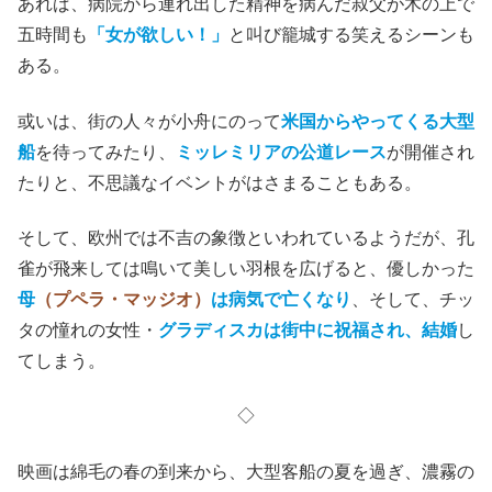
(C)1973 – F.C. PRODUZIONI S.R.L – PROCUCTIONS ET EDITIONS CINEMATO
GRAPHIQUES FRANCAISES.
思い付きのようなエピソードが紡ぐ物語
ムッソリーニを崇拝するファシスト党
に反発する父親
（ア
ルマンド・ブランチャ）
が拷問を受けるシリアスな展開も
あれば、病院から連れ出した精神を病んだ叔父が木の上で
五時間も
「女が欲しい！」
と叫び籠城する笑えるシーンも
ある。
或いは、街の人々が小舟にのって
米国からやってくる大型
船
を待ってみたり、
ミッレミリアの公道レース
が開催され
たりと、不思議なイベントがはさまることもある。