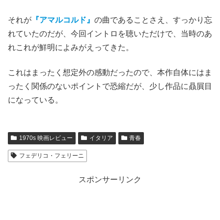
個人的な話になるが、何十年も前に、なぜか本作の主題歌
のサントラ版が手元にあって、映画も観たことがないの
に、
ニーノ・ロータ
の曲ばかりずっと気に入って聴いてい
た時期がある。
それが
『アマルコルド』
の曲であることさえ、すっかり忘
れていたのだが、今回イントロを聴いただけで、当時のあ
れこれが鮮明によみがえってきた。
これはまったく想定外の感動だったので、本作自体にはま
ったく関係のないポイントで恐縮だが、少し作品に贔屓目