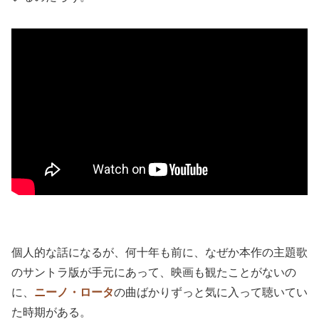
カッチリ派
を唸らせる作品を撮れる監督は他にもいるよう
に思うが（
『道』
をディスっている訳ではないです、念の
ため）、
ふわっと派
を認めさせる作品が撮れるのは、
フェ
リーニ
監督を除けば、そう思い当たらない
。その点では、
本作は稀少性がある。
本作は４K復元版で観たが、この復元にイタリアでは相当
に体力をかけていることが、映画の最初に説明される。き
っと彼らには、この作品の価値と稀少性が、よく分かって
いるのだろう。