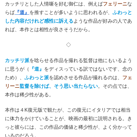
ふわっと仕上げが魅力の作品
同じような少年時代の性への目覚めのようなエピソードが
入り、しかも夢や現実の時系列が交錯する
『８ 1/2』
の方
がストーリーとしては複雑なのに、本作より理解できたよ
うな気がするのは、面白いものだ。
でも、本作を熱烈に愛する人たちがいるであろうことは、
何となく想像できる。
カッチリとした人情噺を好む御仁は、例えば
フェリーニ
な
らば
『道』
を推すことが多いように思われるが、
ふわっと
した内容だけれど感性に訴える
ような作品が好みの人であ
れば、本作とは相性が良さそうだから。
◇