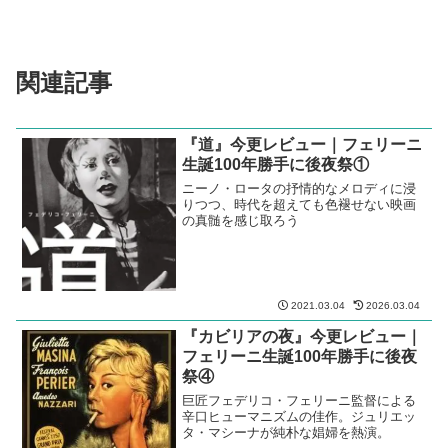
になっている。
1970s 映画レビュー
イタリア
青春
フェデリコ・フェリーニ
スポンサーリンク
関連記事
『道』今更レビュー｜フェリーニ
生誕100年勝手に後夜祭①