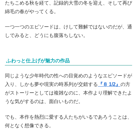
そして、欧州では不吉の象徴といわれているようだが、孔
雀が飛来しては鳴いて美しい羽根を広げると、優しかった
母
（プペラ・マッジオ）
は病気で亡くなり
、そして、チッ
タの憧れの女性・
グラディスカは街中に祝福され、結婚
し
てしまう。
◇
映画は綿毛の春の到来から、大型客船の夏を過ぎ、濃霧の
たちこめる秋を経て、記録的大雪の冬を迎え、そして再び
綿毛の春がやってくる。
一つ一つのエピソードは、けして難解ではないのだが、通
しでみると、どうにも腹落ちしない。