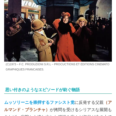
ナ的な存在であるセクシーダイナマイトの
グラディスカ
（マガリ・ノエル）
を追いかける。
勿論、こんなガキはだいぶ年上の彼女の相手にはされず、
だからこそなのか、頭の弱そうな娼婦の
ヴォルピーノ
や、
超巨漢の煙草屋の女店主にまで触手を伸ばす。
基本は
女のケツを追いかけまわす行動
が軸になっているの
に、
不思議と下品でもエロい感じでもない。