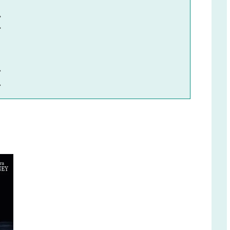
ム
ー
ク
ン
ン