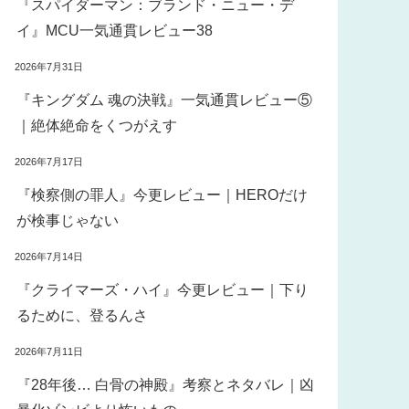
『スパイダーマン：ブランド・ニュー・デ
イ』MCU一気通貫レビュー38
2026年7月31日
『キングダム 魂の決戦』一気通貫レビュー⑤
｜絶体絶命をくつがえす
2026年7月17日
『検察側の罪人』今更レビュー｜HEROだけ
が検事じゃない
2026年7月14日
『クライマーズ・ハイ』今更レビュー｜下り
るために、登るんさ
2026年7月11日
『28年後… 白骨の神殿』考察とネタバレ｜凶