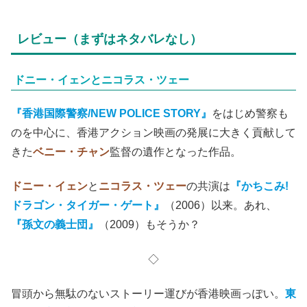
レビュー（まずはネタバレなし）
ドニー・イェンとニコラス・ツェー
『香港国際警察/NEW POLICE STORY』
をはじめ警察も
のを中心に、香港アクション映画の発展に大きく貢献して
きた
ベニー・チャン
監督の遺作となった作品。
ドニー・イェン
と
ニコラス・ツェー
の共演は
『かちこみ!
ドラゴン・タイガー・ゲート』
（2006）以来。あれ、
『孫文の義士団』
（2009）もそうか？
◇
冒頭から無駄のないストーリー運びが香港映画っぽい。
東