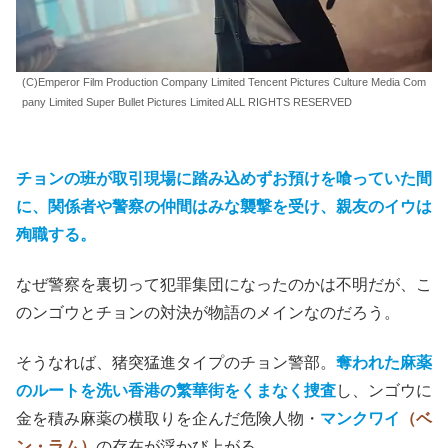
(C)Emperor Film Production Company Limited Tencent Pictures Culture Media Com
pany Limited Super Bullet Pictures Limited ALL RIGHTS RESERVED
チョンの班が取引現場に踏み込めずお預けを喰っていた間
に、関係者や警察の仲間はみな襲撃を受け、親友のイウは
殉職する。
なぜ警察を裏切って犯罪集団になったのかは不明だが、こ
のンゴウとチョンの対決が物語のメインなのだろう。
そうなれば、猪突猛進タイプのチョン警部。
奪われた麻薬
のルートを洗い香港の繁華街をくまなく捜査
し、ンゴウに
金を積み麻薬の横取りを企んだ危険人物・
マンクワイ
（ベ
ン・ラム）
の存在が浮かび上がる。