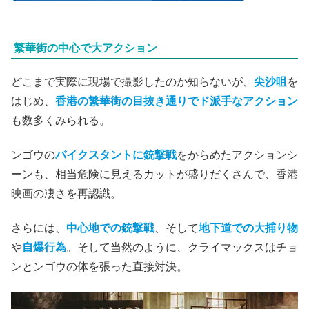
繁華街の中心で大アクション
どこまで実際に現場で撮影したのか知らないが、
尖沙咀
を
はじめ、
香港の繁華街の目抜き通りでド派手なアクション
も数多くみられる。
ンゴウの
バイクスタントに銃撃戦
をからめたアクションシ
ーンも、相当危険に見えるカットが盛りだくさんで、香港
映画の凄さを再認識。
さらには、
中心地での銃撃戦
、そして
地下道での大捕り物
や
自爆行為
。そして当然のように、クライマックスはチョ
ンとンゴウの体を張った直接対決。