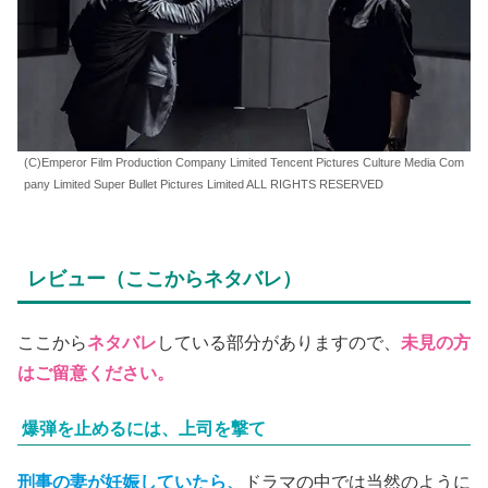
(C)Emperor Film Production Company Limited Tencent Pictures Culture Media Com
pany Limited Super Bullet Pictures Limited ALL RIGHTS RESERVED
レビュー（ここからネタバレ）
ここから
ネタバレ
している部分がありますので、
未見の方
はご留意ください。
爆弾を止めるには、上司を撃て
刑事の妻が妊娠していたら、
ドラマの中では当然のように