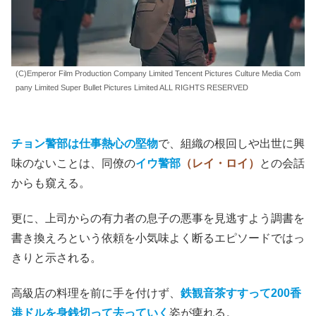
(C)Emperor Film Production Company Limited Tencent Pictures Culture Media Com
pany Limited Super Bullet Pictures Limited ALL RIGHTS RESERVED
チョン警部は仕事熱心の堅物
で、組織の根回しや出世に興
味のないことは、同僚の
イウ警部
（レイ・ロイ）
との会話
からも窺える。
更に、上司からの有力者の息子の悪事を見逃すよう調書を
書き換えろという依頼を小気味よく断るエピソードではっ
きりと示される。
高級店の料理を前に手を付けず、
鉄観音茶すすって200香
港ドルを身銭切って去っていく
姿が痺れる。