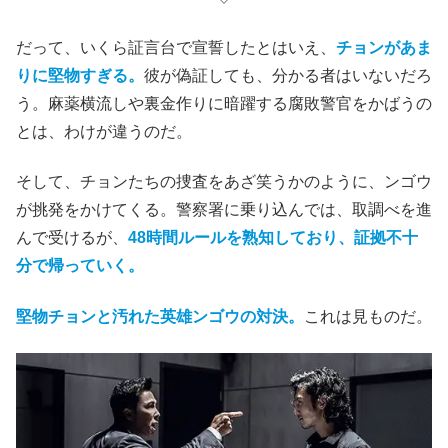
だって、いくら証言台で宣誓したとはいえ、
チョンがあま
りに堅物すぎる。
彼が偽証しても、分かる者はいない
だろ
う
。麻薬横流しや裏金作りに暗躍する腐敗警官をかばうの
とは、わけが違うのだ。
そして、チョンたちの捜査をあざ笑うかのように、ンゴウ
が挑発をかけてくる。警察署に乗り込んでは、取調べを進
んで受けるが、
48時間ルールを熟知しており、証拠不十
分で帰っていく。
堅物チョンと汚れた英雄ンゴウの対決。
これは見ものだ。