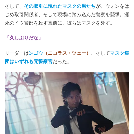
そして、
その取引に現れたマスクの男たち
が、ウォンをは
じめ取引関係者、そして現場に踏み込んだ警察を襲撃。瀕
死のイウ警部を殺す直前に、彼らはマスクを外す。
「久しぶりだな」
リーダーは
ンゴウ
（ニコラス・ツェー）
、そして
マスク集
団はいずれも元警察官
だった。