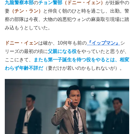
九龍警察本部
の
チョン警部
（ドニー・イェン）
が妊娠中の
妻
（チン・ラン）
と仲良く朝のひと時を過ごし、出勤。警
察の部隊は今夜、大物の凶悪犯ウォンの麻薬取引現場に踏
み込もうとしていた。
ドニー・イェン
は確か、10何年も前の
『イップマン』
シ
リーズの最初の頃に
父親になる役
をやっていたと思うが、
ここにきて、
またも第一子誕生を待つ役をやるとは、相変
わらず年齢不詳だ
（妻だけが若いのかもしれないが）。