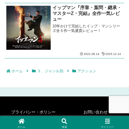
イップマン『序章・葉問・継承・
マスターZ・完結』全作一気レビ
ュー
10年かけて完結したイップ・マンシリー
ズ全５作一気通貫レビュー！
2021.08.14
2025.12.14
ホーム
３．ジャンル別
アクション
プライバシー・ポリシー
お問い合わせ
© 2020-2026 シネフィリー・ステディ・ゴー！.
ホーム
検索
サイドバー