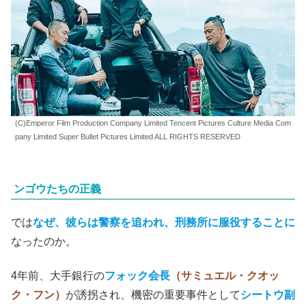
(C)Emperor Film Production Company Limited Tencent Pictures Culture Media Com
pany Limited Super Bullet Pictures Limited ALL RIGHTS RESERVED
ンゴウたちの正義
では
なぜ、彼らは警察を追われ、刑務所に服役することに
なったのか。
4年前、大手銀行の
フォック会長
（サミュエル・クオッ
ク・フン）
が誘拐され、機密の重要事件として
シートウ副