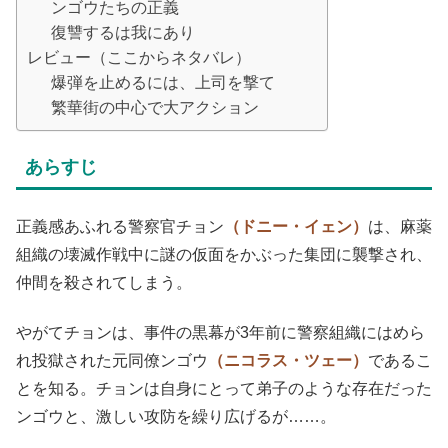
ンゴウたちの正義
復讐するは我にあり
レビュー（ここからネタバレ）
爆弾を止めるには、上司を撃て
繁華街の中心で大アクション
あらすじ
正義感あふれる警察官チョン
（ドニー・イェン）
は、麻薬
組織の壊滅作戦中に謎の仮面をかぶった集団に襲撃され、
仲間を殺されてしまう。
やがてチョンは、事件の黒幕が3年前に警察組織にはめら
れ投獄された元同僚ンゴウ
（ニコラス・ツェー）
であるこ
とを知る。チョンは自身にとって弟子のような存在だった
ンゴウと、激しい攻防を繰り広げるが……。