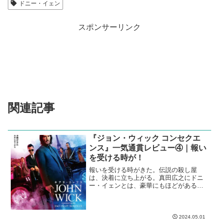
ドニー・イェン
スポンサーリンク
関連記事
『ジョン・ウィック コンセクエ
ンス』一気通貫レビュー④｜報い
を受ける時が！
報いを受ける時がきた。伝説の殺し屋
は、決着に立ち上がる。真田広之にドニ
ー・イェンとは、豪華にもほどがあるシ
リーズ最高傑作。
2024.05.01