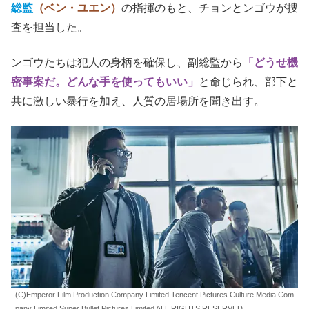
総監
（ベン・ユエン）
の指揮のもと、チョンとンゴウが捜
査を担当した。
ンゴウたちは犯人の身柄を確保し、副総監から
「どうせ機
密事案だ。どんな手を使ってもいい」
と命じられ、部下と
共に激しい暴行を加え、人質の居場所を聞き出す。
(C)Emperor Film Production Company Limited Tencent Pictures Culture Media Com
pany Limited Super Bullet Pictures Limited ALL RIGHTS RESERVED