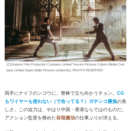
(C)Emperor Film Production Company Limited Tencent Pictures Culture Media Com
pany Limited Super Bullet Pictures Limited ALL RIGHTS RESERVED
両手にナイフのンゴウに、警棒で立ち向かうチョン。
CG
もワイヤーも使わない（で合ってる？）ガチンコ勝負
の美
しさ。この迫力は、やはり中国・香港ならではのものだ。
アクション監督を務めた
谷垣健治
の仕事ぶりが冴える。