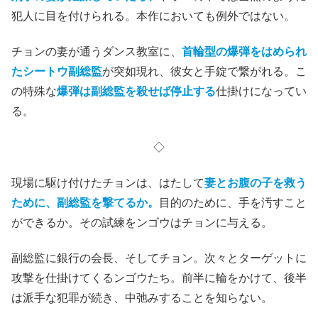
犯人に目を付けられる。本作においても例外ではない。
チョンの妻が通うダンス教室に、
首輪型の爆弾をはめられ
たシートウ副総監
が突如現れ、彼女と手錠で繋がれる。こ
の特殊な
爆弾は副総監を殺せば停止する
仕掛けになってい
る。
◇
現場に駆け付けたチョンは、はたして
妻とお腹の子を救う
ために、副総監を撃てるか。
目的のために、手を汚すこと
ができるか。その試練をンゴウはチョンに与える。
副総監に銀行の会長、そしてチョン。次々とターゲットに
攻撃を仕掛けてくるンゴウたち。前半に輪をかけて、後半
は派手な犯罪が続き、中弛みすることを知らない。