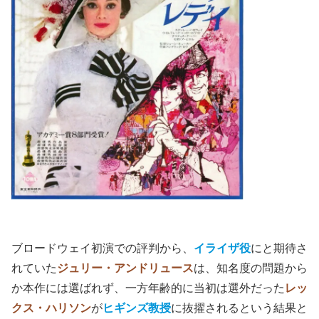
ブロードウェイ初演での評判から、
イライザ役
にと期待さ
れていた
ジュリー・アンドリュース
は、知名度の問題から
か本作には選ばれず、一方年齢的に当初は選外だった
レッ
クス・ハリソン
が
ヒギンズ教授
に抜擢されるという結果と