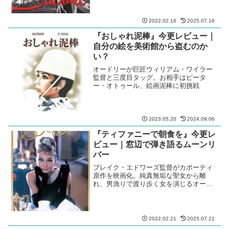
2022.02.16
2025.07.16
『おしゃれ泥棒』今更レビュー｜
自分の絵を美術館から盗むのか
い？
オードリーが巨匠ウィリアム・ワイラー
監督と三度目タッグ。お相手はピータ
ー・オトゥール、絵画泥棒に初挑戦
2023.05.20
2024.09.06
『ティファニーで朝食を』今更レ
ビュー｜窓辺で弾き語るムーンリ
バー
ブレイク・エドワーズ監督がカポーティ
原作を映画化。純真無垢な聖女から離
れ、男漁りで渡り歩く女を演じるオード
リー・ヘプバーン。
2022.02.21
2025.07.21