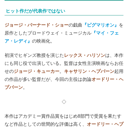
ヒット作だが代表作ではない
ジョージ・バーナード・ショー
の戯曲
『ピグマリオン』
を
原作としたブロードウェイ・ミュージカル
『マイ・フェ
ア・レディ』
の映画化。
初演でヒギンズ教授を演じた
レックス・ハリソン
は、本作
にも同じ役で出演している。監督は女性主演映画ならお任
せの
ジョージ・キューカー
。
キャサリン・ヘプバーン
起用
の作品が多い監督だが、今回の主役は勿論
オードリー・ヘ
プバーン
。
◇
本作はアカデミー賞作品賞をはじめ8部門で受賞を果たす
など作品としての世間的な評価は高く、
オードリー・ヘプ