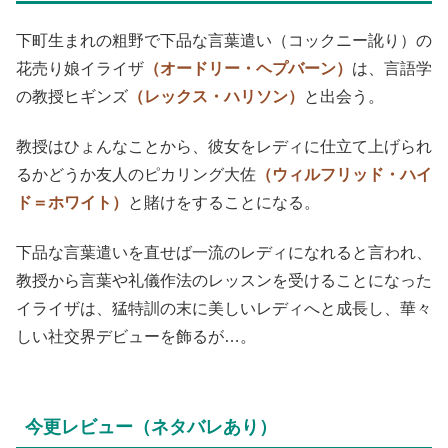
下町生まれの粗野で下品な言葉遣い（コックニー訛り）の
花売り娘イライザ
（オードリー・ヘプバーン）
は、言語学
の教授ヒギンズ
（レックス・ハリソン）
と出会う。
教授はひょんなことから、彼女をレディに仕立て上げられ
るかどうか友人のピカリング大佐
（ウィルフリッド・ハイ
ド＝ホワイト）
と賭けをすることになる。
下品な言葉遣いを直せば一流のレディになれると言われ、
教授から言葉や礼儀作法のレッスンを受けることになった
イライザは、猛特訓の末に美しいレディへと成長し、華々
しい社交界デビューを飾るが…。
今更レビュー（ネタバレあり）