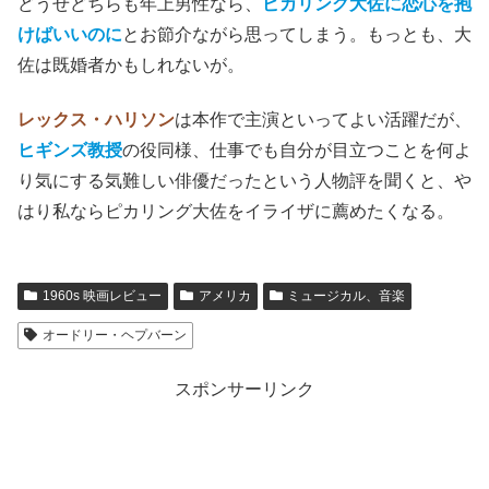
どうせどちらも年上男性なら、
ピカリング大佐に恋心を抱
けばいいのに
とお節介ながら思ってしまう。もっとも、大
佐は既婚者かもしれないが。
レックス・ハリソン
は本作で主演といってよい活躍だが、
ヒギンズ教授
の役同様、仕事でも自分が目立つことを何よ
り気にする気難しい俳優だったという人物評を聞くと、や
はり私ならピカリング大佐をイライザに薦めたくなる。
1960s 映画レビュー
アメリカ
ミュージカル、音楽
オードリー・ヘプバーン
スポンサーリンク