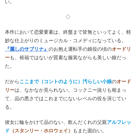
い。
◇
本作において恋愛要素は、終盤まで皆無といってよく、軽
妙な仕上がりのミュージカル・コメディになっている。
『麗しのサブリナ』
のお抱え運転手の娘役の頃の
オードリ
ー
も、裕福ではないが質素な服装ながらも美しい娘だっ
た。
だから
ここまで（コントのように）汚らしい小娘
の
オード
リー
は、なかなか見られない。コックニー訛りも相まっ
て、品の悪さではこれまでにないレベルの役を演じてい
る。
彼女に輪をかけて品のない、飲んだくれの父親
アルフレッ
ド
（スタンリー・ホロウェイ）
もまた面白い。