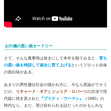
お行儀の悪い娘オードリー
さて、そんな裏事情は抜きにして本作を観てみると、
育ち
の悪い娘を特訓して淑女に育て上げる
というプロット自体
の面白味がある。
あまりの男性優位社会の描かれ方に、今なら異論がでそう
だが、
リチャード・ギア
と
ジュリア・ロバーツ
の共演で現
代版に焼き直された
『プリティ・ウーマン』
（1990）の
時代なら、まだ、受け容れられる話だったのかもしれな