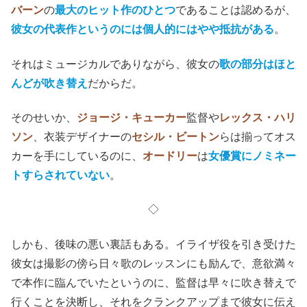
バーン
の
最大のヒット作のひとつ
であることは認めるが、
彼女の代表作というのには個人的にはやや抵抗がある
。
それはミュージカルでありながら、彼女の
歌の部分はほと
んどが吹き替え
だからだ。
そのせいか、
ジョージ・キューカー
監督や
レックス・ハリ
ソン
、衣装デザイナーの
セシル・ビートン
らは揃ってオス
カーを手にしているのに、
オードリー
は
女優賞にノミネー
トすらされていない
。
◇
しかも、後味の悪い裏話もある。イライザ役を引き受けた
彼女は撮影の傍ら日々歌のレッスンにも励んで、意欲満々
で本作に臨んでいたというのに、監督は早々に吹き替えで
行くことを決断し、それをクランクアップまで彼女に伝え