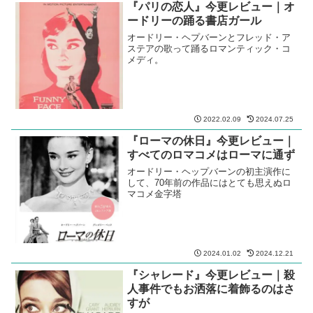
『パリの恋人』今更レビュー｜オ
ードリーの踊る書店ガール
オードリー・ヘプバーンとフレッド・ア
ステアの歌って踊るロマンティック・コ
メディ。
2022.02.09
2024.07.25
『ローマの休日』今更レビュー｜
すべてのロマコメはローマに通ず
オードリー・ヘップバーンの初主演作に
して、70年前の作品にはとても思えぬロ
マコメ金字塔
2024.01.02
2024.12.21
『シャレード』今更レビュー｜殺
人事件でもお洒落に着飾るのはさ
すが