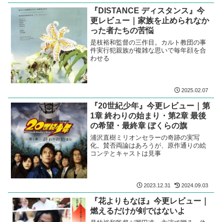
『DISTANCE ディスタンス』今
更レビュー｜家族を止められなか
った者たちの苦悩
是枝裕和監督の三作目。カルト教団の事
件実行犯親族が複雑な思いで毎年顔を合
わせる
2025.02.07
『20世紀少年』今更レビュー｜第
1章 終わりの始まり・第2章 最後
の希望・最終章 ぼくらの旗
浦沢直樹ミリオンセラーの奇跡の実写
化。賛否両論はあろうが、原作通りの絵
コンテとキャストは見事
2023.12.31
2024.09.03
『花よりもなほ』今更レビュー｜
燃えるだけが剣ではないよ