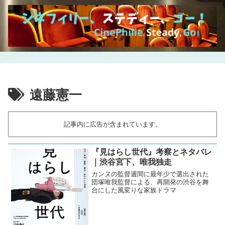
遠藤憲一
記事内に広告が含まれています。
『見はらし世代』考察とネタバレ
｜渋谷宮下、唯我独走
カンヌの監督週間に最年少で選出された
団塚唯我監督による、再開発の渋谷を舞
台にした風変りな家族ドラマ