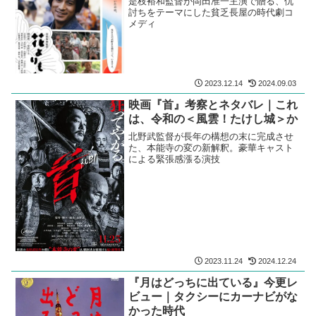
是枝裕和監督が岡田准一主演で贈る、仇
討ちをテーマにした貧乏長屋の時代劇コ
メディ
2023.12.14
2024.09.03
映画『首』考察とネタバレ｜これ
は、令和の＜風雲！たけし城＞か
北野武監督が長年の構想の末に完成させ
た、本能寺の変の新解釈。豪華キャスト
による緊張感漲る演技
2023.11.24
2024.12.24
『月はどっちに出ている』今更レ
ビュー｜タクシーにカーナビがな
かった時代