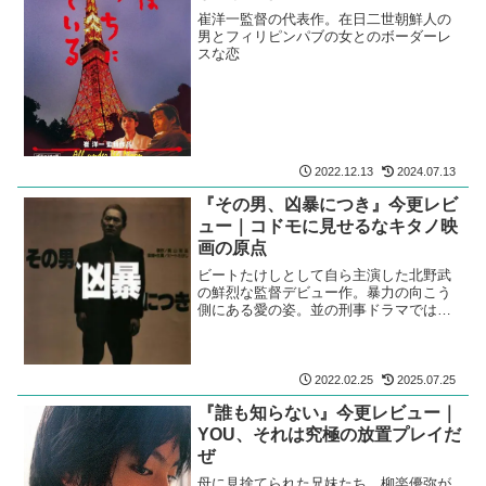
崔洋一監督の代表作。在日二世朝鮮人の
男とフィリピンパブの女とのボーダーレ
スな恋
2022.12.13
2024.07.13
『その男、凶暴につき』今更レビ
ュー｜コドモに見せるなキタノ映
画の原点
ビートたけしとして自ら主演した北野武
の鮮烈な監督デビュー作。暴力の向こう
側にある愛の姿。並の刑事ドラマではな
い。
2022.02.25
2025.07.25
『誰も知らない』今更レビュー｜
YOU、それは究極の放置プレイだ
ぜ
母に見捨てられた兄妹たち。柳楽優弥が