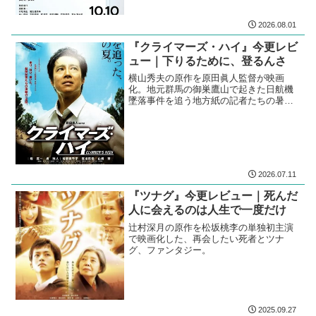
2026.08.01
『クライマーズ・ハイ』今更レビ
ュー｜下りるために、登るんさ
横山秀夫の原作を原田眞人監督が映画
化。地元群馬の御巣鷹山で起きた日航機
墜落事件を追う地方紙の記者たちの暑い
夏
2026.07.11
『ツナグ』今更レビュー｜死んだ
人に会えるのは人生で一度だけ
辻村深月の原作を松坂桃李の単独初主演
で映画化した、再会したい死者とツナ
グ、ファンタジー。
2025.09.27