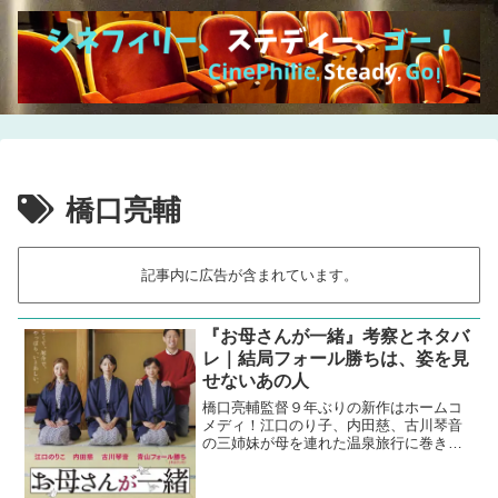
橋口亮輔
記事内に広告が含まれています。
『お母さんが一緒』考察とネタバ
レ｜結局フォール勝ちは、姿を見
せないあの人
橋口亮輔監督９年ぶりの新作はホームコ
メディ！江口のり子、内田慈、古川琴音
の三姉妹が母を連れた温泉旅行に巻き起
こる悲喜劇。