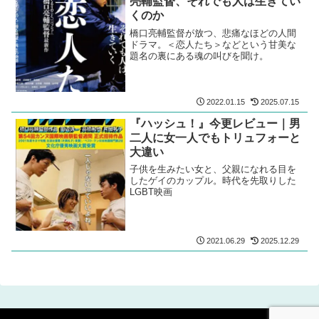
亮輔監督、それでも人は生きてい
くのか
橋口亮輔監督が放つ、悲痛なほどの人間
ドラマ。＜恋人たち＞などという甘美な
題名の裏にある魂の叫びを聞け。
2022.01.15
2025.07.15
『ハッシュ！』今更レビュー｜男
二人に女一人でもトリュフォーと
大違い
子供を生みたい女と、父親になれる目を
したゲイのカップル。時代を先取りした
LGBT映画
2021.06.29
2025.12.29