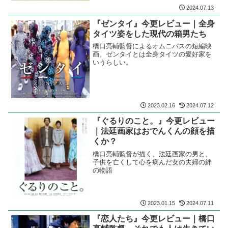
2024.07.13
『ゼンタイ』今更レビュー｜全身
タイツ姿をした現代の箱男たち
橋口亮輔監督によるオムニバスの短編映
画。ゼンタイとは全身タイツの愛好家を
いうらしい。
2023.02.16
2024.07.12
『ぐるりのこと。』今更レビュー
｜法廷画家はおでんくんの顔を描
くか？
橋口亮輔監督が描く、法廷画家の男と、
子供を亡くして心を病んだ女の夫婦の絆
の物語
2023.01.15
2024.07.11
『恋人たち』今更レビュー｜橋口